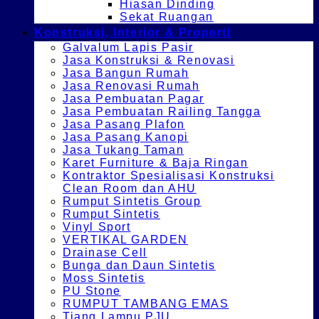
Hiasan Dinding
Sekat Ruangan
Konstruksi, Interior & Properti
Galvalum Lapis Pasir
Jasa Konstruksi & Renovasi
Jasa Bangun Rumah
Jasa Renovasi Rumah
Jasa Pembuatan Pagar
Jasa Pembuatan Railing Tangga
Jasa Pasang Plafon
Jasa Pasang Kanopi
Jasa Tukang Taman
Karet Furniture & Baja Ringan
Kontraktor Spesialisasi Konstruksi
Clean Room dan AHU
Rumput Sintetis Group
Rumput Sintetis
Vinyl Sport
VERTIKAL GARDEN
Drainase Cell
Bunga dan Daun Sintetis
Moss Sintetis
PU Stone
RUMPUT TAMBANG EMAS
Tiang Lampu PJU