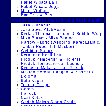
Paket Wisata Bali
Paket Wisata Jogja
Mobil VinFast
Ban Truk & Bus
Produk Industri, Packaging & Jasa Umum
Jasa Pindahan
Jasa Sewa Alat/Mesin
Kertas Thermal, Lakban, & Bubble Wrap
Mika Buram / Mika Bening
Narrow Fabric (Webbing, Karet Elastic,
Talikur/Rope, Tali Masker)
Webbing Sabuk
Kerajinan Hasil Laut
Produk Pembersih & Higienis
Produk Homecare dan Laundry
Kemasan Makanan dan Plastik
Maklon Herbal, Pangan, & Kosmetik
Dolomit
Batu Kapur
Tepung Terigu
Garam
Handuk
Nasi Kotak
Wadah Makan Siang Gratis