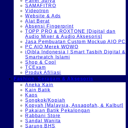
Panel Surya
SAMAFITRO
Videotron
Website & Ads
Alat Berat
Absensi Fingerprint
TOPP PRO & ROXTONE [Digital dan
Audio Mixer & Audio Aksesoris]
Jasa Pembuatan Custom Mockup AIO PC
PC AIO Merek WOWO
iQibla Indonesia | Smart Tasbih Digital &
Smartwatch Islami
Shop & Cool
TCExam
Produk Afiliasi
Fashion, Seragam & Aksesoris
Aneka Kain
Kain Batik
Kaos
Songkok/Kopiah
Kopyah [Malaysia, Assagofah, & Kalbut]
Pakaian Batik Pekalongan
Rabbani Store
Sandal Wanita
Sarung BHS