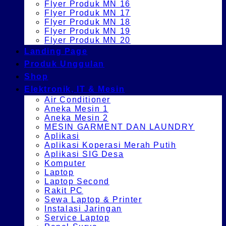
Flyer Produk MN 16
Flyer Produk MN 17
Flyer Produk MN 18
Flyer Produk MN 19
Flyer Produk MN 20
Landing Page
Produk Unggulan
Shop
Elektronik, IT & Mesin
Air Conditioner
Aneka Mesin 1
Aneka Mesin 2
MESIN GARMENT DAN LAUNDRY
Aplikasi
Aplikasi Koperasi Merah Putih
Aplikasi SIG Desa
Komputer
Laptop
Laptop Second
Rakit PC
Sewa Laptop & Printer
Instalasi Jaringan
Service Laptop