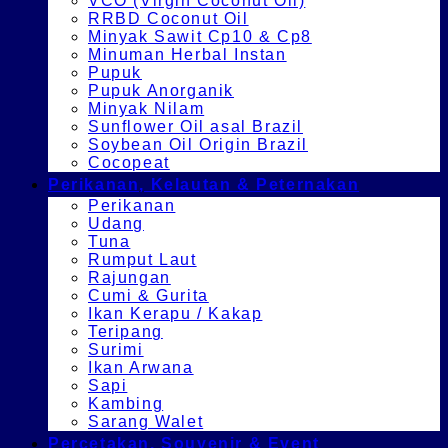
VCO (Virgin Coconut Oil)
RRBD Coconut Oil
Minyak Sawit Cp10 & Cp8
Minuman Herbal Instan
Pupuk
Pupuk Anorganik
Minyak Nilam
Sunflower Oil asal Brazil
Soybean Oil Origin Brazil
Cocopeat
Perikanan, Kelautan & Peternakan
Perikanan
Udang
Tuna
Rumput Laut
Rajungan
Cumi & Gurita
Ikan Kerapu / Kakap
Teripang
Surimi
Ikan Arwana
Sapi
Kambing
Sarang Walet
Percetakan, Souvenir & Event