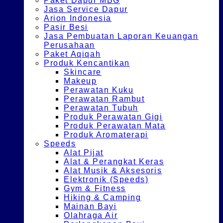
Paket Dapur MBG
Jasa Service Dapur
Arion Indonesia
Pasir Besi
Jasa Pembuatan Laporan Keuangan
Perusahaan
Paket Aqiqah
Produk Kencantikan
Skincare
Makeup
Perawatan Kuku
Perawatan Rambut
Perawatan Tubuh
Produk Perawatan Gigi
Produk Perawatan Mata
Produk Aromaterapi
Speeds
Alat Pijat
Alat & Perangkat Keras
Alat Musik & Aksesoris
Elektronik (Speeds)
Gym & Fitness
Hiking & Camping
Mainan Bayi
Olahraga Air