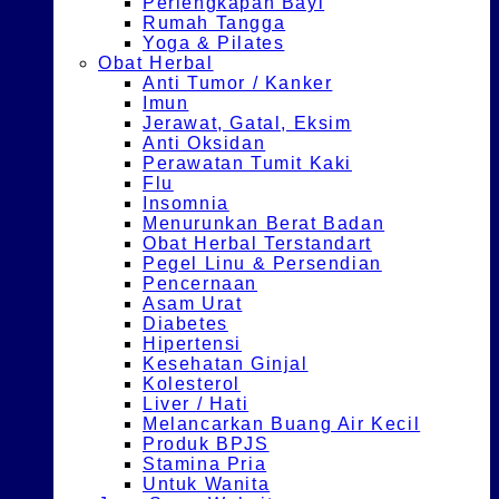
Perlengkapan Bayi
Rumah Tangga
Yoga & Pilates
Obat Herbal
Anti Tumor / Kanker
Imun
Jerawat, Gatal, Eksim
Anti Oksidan
Perawatan Tumit Kaki
Flu
Insomnia
Menurunkan Berat Badan
Obat Herbal Terstandart
Pegel Linu & Persendian
Pencernaan
Asam Urat
Diabetes
Hipertensi
Kesehatan Ginjal
Kolesterol
Liver / Hati
Melancarkan Buang Air Kecil
Produk BPJS
Stamina Pria
Untuk Wanita