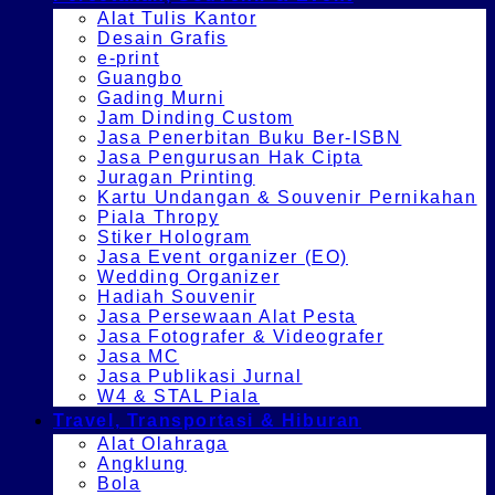
Alat Tulis Kantor
Desain Grafis
e-print
Guangbo
Gading Murni
Jam Dinding Custom
Jasa Penerbitan Buku Ber-ISBN
Jasa Pengurusan Hak Cipta
Juragan Printing
Kartu Undangan & Souvenir Pernikahan
Piala Thropy
Stiker Hologram
Jasa Event organizer (EO)
Wedding Organizer
Hadiah Souvenir
Jasa Persewaan Alat Pesta
Jasa Fotografer & Videografer
Jasa MC
Jasa Publikasi Jurnal
W4 & STAL Piala
Travel, Transportasi & Hiburan
Alat Olahraga
Angklung
Bola