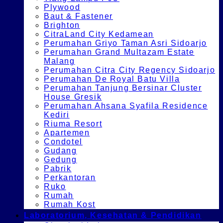
Plywood
Baut & Fastener
Brighton
CitraLand City Kedamean
Perumahan Griyo Taman Asri Sidoarjo
Perumahan Grand Multazam Estate
Malang
Perumahan Citra City Regency Sidoarjo
Perumahan De Royal Batu Villa
Perumahan Tanjung Bersinar Cluster
House Gresik
Perumahan Ahsana Syafila Residence
Kediri
Riuma Resort
Apartemen
Condotel
Gudang
Gedung
Pabrik
Perkantoran
Ruko
Rumah
Rumah Kost
Laboratorium, Kesehatan & Pendidikan