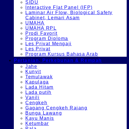
SIDU
Interactive Flat Panel (IFP)
Laminar Air Flow, Biological Safety
Cabinet, Lemari Asam
UMAHA
UMAHA RPL
Prodi Favorit
Program Diploma
Les Privat Mengaji
Les Privat
Program Kursus Bahasa Arab
Pertanian, Perkebunan & Rempah
Jahe
Kunyit
Temulawak
Kapulaga
Lada Hitam
Lada putih
Vanili
Cengkeh
Gagang Cengkeh Rajang
Bunga Lawang
Kayu Manis
Ketumbar
Pala