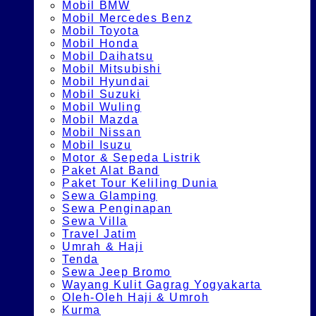
Mobil BMW
Mobil Mercedes Benz
Mobil Toyota
Mobil Honda
Mobil Daihatsu
Mobil Mitsubishi
Mobil Hyundai
Mobil Suzuki
Mobil Wuling
Mobil Mazda
Mobil Nissan
Mobil Isuzu
Motor & Sepeda Listrik
Paket Alat Band
Paket Tour Keliling Dunia
Sewa Glamping
Sewa Penginapan
Sewa Villa
Travel Jatim
Umrah & Haji
Tenda
Sewa Jeep Bromo
Wayang Kulit Gagrag Yogyakarta
Oleh-Oleh Haji & Umroh
Kurma