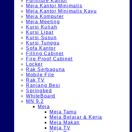
Furniture Kantor
Meja Kantor Minimalis
Meja Kantor Minimalis Kayu
Meja Komputer
Meja Meeting
Kursi Kuliah
Kursi Lipat
Kursi Susun
Kursi Tunggu
Sofa Kantor
Filling Cabinet
Fire Proof Cabinet
Locker
Rak Serbaguna
Mobile File
Rak TV
Ranjang Besi
Springbed
WhiteBoard
MN 9.2
Meja
Meja Tamu
Meja Belajar & Kerja
Meja Makan
Meja TV