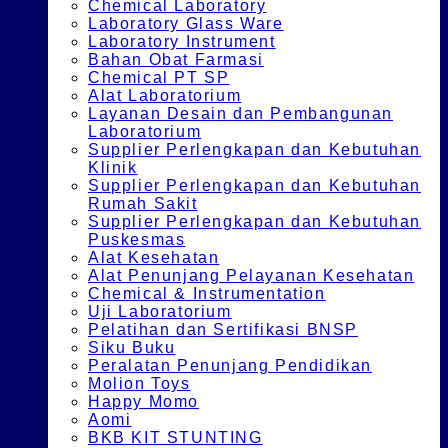
Chemical Laboratory
Laboratory Glass Ware
Laboratory Instrument
Bahan Obat Farmasi
Chemical PT SP
Alat Laboratorium
Layanan Desain dan Pembangunan
Laboratorium
Supplier Perlengkapan dan Kebutuhan
Klinik
Supplier Perlengkapan dan Kebutuhan
Rumah Sakit
Supplier Perlengkapan dan Kebutuhan
Puskesmas
Alat Kesehatan
Alat Penunjang Pelayanan Kesehatan
Chemical & Instrumentation
Uji Laboratorium
Pelatihan dan Sertifikasi BNSP
Siku Buku
Peralatan Penunjang Pendidikan
Molion Toys
Happy Momo
Aomi
BKB KIT STUNTING