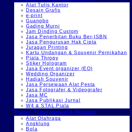
Alat Tulis Kantor
Desain Grafis
e-print
Guangbo
Gading Murni
Jam Dinding Custom
Jasa Penerbitan Buku Ber-ISBN
Jasa Pengurusan Hak Cipta
Juragan Printing
Kartu Undangan & Souvenir Pernikahan
Piala Thropy
Stiker Hologram
Jasa Event organizer (EO)
Wedding Organizer
Hadiah Souvenir
Jasa Persewaan Alat Pesta
Jasa Fotografer & Videografer
Jasa MC
Jasa Publikasi Jurnal
W4 & STAL Piala
Travel, Transportasi & Hiburan
Alat Olahraga
Angklung
Bola