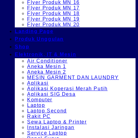
Flyer Produk MN 16
Flyer Produk MN 17
Flyer Produk MN 18
Flyer Produk MN 19
Flyer Produk MN 20
Landing Page
Produk Unggulan
Shop
Elektronik, IT & Mesin
Air Conditioner
Aneka Mesin 1
Aneka Mesin 2
MESIN GARMENT DAN LAUNDRY
Aplikasi
Aplikasi Koperasi Merah Putih
Aplikasi SIG Desa
Komputer
Laptop
Laptop Second
Rakit PC
Sewa Laptop & Printer
Instalasi Jaringan
Service Laptop