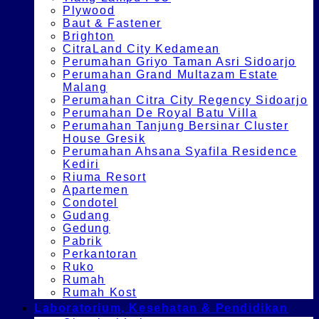
Plywood
Baut & Fastener
Brighton
CitraLand City Kedamean
Perumahan Griyo Taman Asri Sidoarjo
Perumahan Grand Multazam Estate
Malang
Perumahan Citra City Regency Sidoarjo
Perumahan De Royal Batu Villa
Perumahan Tanjung Bersinar Cluster
House Gresik
Perumahan Ahsana Syafila Residence
Kediri
Riuma Resort
Apartemen
Condotel
Gudang
Gedung
Pabrik
Perkantoran
Ruko
Rumah
Rumah Kost
Laboratorium, Kesehatan & Pendidikan