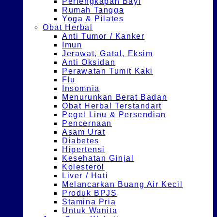
Perlengkapan Bayi
Rumah Tangga
Yoga & Pilates
Obat Herbal
Anti Tumor / Kanker
Imun
Jerawat, Gatal, Eksim
Anti Oksidan
Perawatan Tumit Kaki
Flu
Insomnia
Menurunkan Berat Badan
Obat Herbal Terstandart
Pegel Linu & Persendian
Pencernaan
Asam Urat
Diabetes
Hipertensi
Kesehatan Ginjal
Kolesterol
Liver / Hati
Melancarkan Buang Air Kecil
Produk BPJS
Stamina Pria
Untuk Wanita