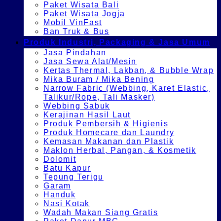
Paket Wisata Bali
Paket Wisata Jogja
Mobil VinFast
Ban Truk & Bus
Produk Industri, Packaging & Jasa Umum
Jasa Pindahan
Jasa Sewa Alat/Mesin
Kertas Thermal, Lakban, & Bubble Wrap
Mika Buram / Mika Bening
Narrow Fabric (Webbing, Karet Elastic,
Talikur/Rope, Tali Masker)
Webbing Sabuk
Kerajinan Hasil Laut
Produk Pembersih & Higienis
Produk Homecare dan Laundry
Kemasan Makanan dan Plastik
Maklon Herbal, Pangan, & Kosmetik
Dolomit
Batu Kapur
Tepung Terigu
Garam
Handuk
Nasi Kotak
Wadah Makan Siang Gratis