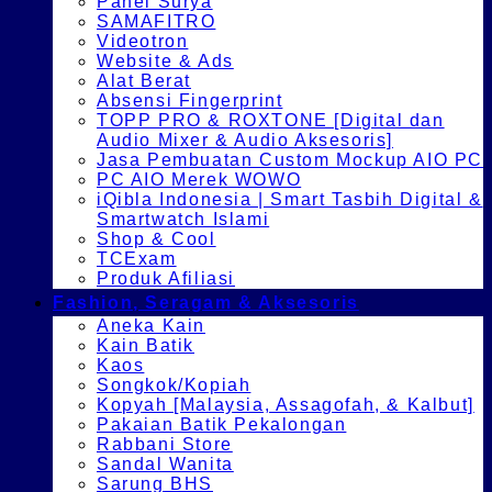
Panel Surya
SAMAFITRO
Videotron
Website & Ads
Alat Berat
Absensi Fingerprint
TOPP PRO & ROXTONE [Digital dan
Audio Mixer & Audio Aksesoris]
Jasa Pembuatan Custom Mockup AIO PC
PC AIO Merek WOWO
iQibla Indonesia | Smart Tasbih Digital &
Smartwatch Islami
Shop & Cool
TCExam
Produk Afiliasi
Fashion, Seragam & Aksesoris
Aneka Kain
Kain Batik
Kaos
Songkok/Kopiah
Kopyah [Malaysia, Assagofah, & Kalbut]
Pakaian Batik Pekalongan
Rabbani Store
Sandal Wanita
Sarung BHS