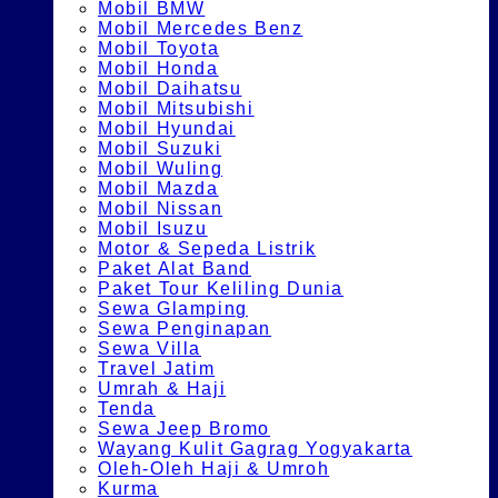
Mobil BMW
Mobil Mercedes Benz
Mobil Toyota
Mobil Honda
Mobil Daihatsu
Mobil Mitsubishi
Mobil Hyundai
Mobil Suzuki
Mobil Wuling
Mobil Mazda
Mobil Nissan
Mobil Isuzu
Motor & Sepeda Listrik
Paket Alat Band
Paket Tour Keliling Dunia
Sewa Glamping
Sewa Penginapan
Sewa Villa
Travel Jatim
Umrah & Haji
Tenda
Sewa Jeep Bromo
Wayang Kulit Gagrag Yogyakarta
Oleh-Oleh Haji & Umroh
Kurma