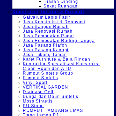
Hiasan Dinding
Sekat Ruangan
Konstruksi, Interior & Properti
Galvalum Lapis Pasir
Jasa Konstruksi & Renovasi
Jasa Bangun Rumah
Jasa Renovasi Rumah
Jasa Pembuatan Pagar
Jasa Pembuatan Railing Tangga
Jasa Pasang Plafon
Jasa Pasang Kanopi
Jasa Tukang Taman
Karet Furniture & Baja Ringan
Kontraktor Spesialisasi Konstruksi
Clean Room dan AHU
Rumput Sintetis Group
Rumput Sintetis
Vinyl Sport
VERTIKAL GARDEN
Drainase Cell
Bunga dan Daun Sintetis
Moss Sintetis
PU Stone
RUMPUT TAMBANG EMAS
Tiang Lampu PJU