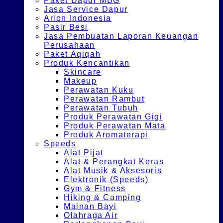
Paket Dapur MBG
Jasa Service Dapur
Arion Indonesia
Pasir Besi
Jasa Pembuatan Laporan Keuangan
Perusahaan
Paket Aqiqah
Produk Kencantikan
Skincare
Makeup
Perawatan Kuku
Perawatan Rambut
Perawatan Tubuh
Produk Perawatan Gigi
Produk Perawatan Mata
Produk Aromaterapi
Speeds
Alat Pijat
Alat & Perangkat Keras
Alat Musik & Aksesoris
Elektronik (Speeds)
Gym & Fitness
Hiking & Camping
Mainan Bayi
Olahraga Air