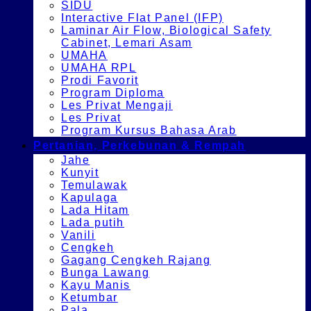
SIDU
Interactive Flat Panel (IFP)
Laminar Air Flow, Biological Safety
Cabinet, Lemari Asam
UMAHA
UMAHA RPL
Prodi Favorit
Program Diploma
Les Privat Mengaji
Les Privat
Program Kursus Bahasa Arab
Pertanian, Perkebunan & Rempah
Jahe
Kunyit
Temulawak
Kapulaga
Lada Hitam
Lada putih
Vanili
Cengkeh
Gagang Cengkeh Rajang
Bunga Lawang
Kayu Manis
Ketumbar
Pala