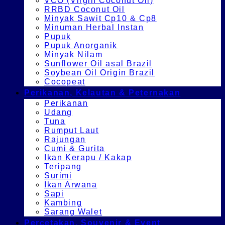
VCO (Virgin Coconut Oil)
RRBD Coconut Oil
Minyak Sawit Cp10 & Cp8
Minuman Herbal Instan
Pupuk
Pupuk Anorganik
Minyak Nilam
Sunflower Oil asal Brazil
Soybean Oil Origin Brazil
Cocopeat
Perikanan, Kelautan & Peternakan
Perikanan
Udang
Tuna
Rumput Laut
Rajungan
Cumi & Gurita
Ikan Kerapu / Kakap
Teripang
Surimi
Ikan Arwana
Sapi
Kambing
Sarang Walet
Percetakan, Souvenir & Event