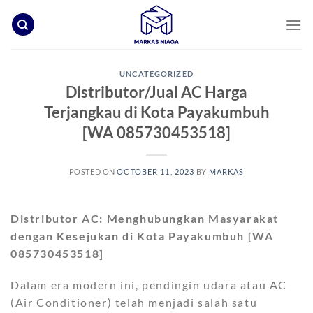
Skip
to
content
UNCATEGORIZED
Distributor/Jual AC Harga
Terjangkau di Kota Payakumbuh
[WA 085730453518]
POSTED ON
OCTOBER 11, 2023
BY
MARKAS
Distributor AC: Menghubungkan Masyarakat
dengan Kesejukan
di Kota Payakumbuh [WA
085730453518]
Dalam era modern ini, pendingin udara atau AC
(Air Conditioner) telah menjadi salah satu