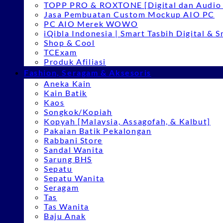
TOPP PRO & ROXTONE [Digital dan Audio 
Jasa Pembuatan Custom Mockup AIO PC
PC AIO Merek WOWO
iQibla Indonesia | Smart Tasbih Digital & 
Shop & Cool
TCExam
Produk Afiliasi
Fashion, Seragam & Aksesoris
Aneka Kain
Kain Batik
Kaos
Songkok/Kopiah
Kopyah [Malaysia, Assagofah, & Kalbut]
Pakaian Batik Pekalongan
Rabbani Store
Sandal Wanita
Sarung BHS
Sepatu
Sepatu Wanita
Seragam
Tas
Tas Wanita
Baju Anak