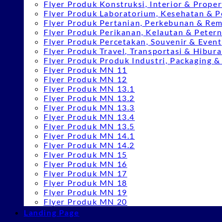
Flyer Produk Konstruksi, Interior & Proper
Flyer Produk Laboratorium, Kesehatan & P
Flyer Produk Pertanian, Perkebunan & Re
Flyer Produk Perikanan, Kelautan & Peter
Flyer Produk Percetakan, Souvenir & Event
Flyer Produk Travel, Transportasi & Hibur
Flyer Produk Produk Industri, Packaging 
Flyer Produk MN 11
Flyer Produk MN 12
Flyer Produk MN 13.1
Flyer Produk MN 13.2
Flyer Produk MN 13.3
Flyer Produk MN 13.4
Flyer Produk MN 13.5
Flyer Produk MN 14.1
Flyer Produk MN 14.2
Flyer Produk MN 15
Flyer Produk MN 16
Flyer Produk MN 17
Flyer Produk MN 18
Flyer Produk MN 19
Flyer Produk MN 20
Landing Page