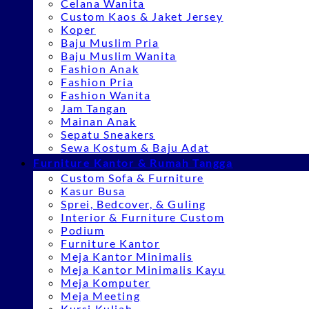
Celana Wanita
Custom Kaos & Jaket Jersey
Koper
Baju Muslim Pria
Baju Muslim Wanita
Fashion Anak
Fashion Pria
Fashion Wanita
Jam Tangan
Mainan Anak
Sepatu Sneakers
Sewa Kostum & Baju Adat
Furniture Kantor & Rumah Tangga
Custom Sofa & Furniture
Kasur Busa
Sprei, Bedcover, & Guling
Interior & Furniture Custom
Podium
Furniture Kantor
Meja Kantor Minimalis
Meja Kantor Minimalis Kayu
Meja Komputer
Meja Meeting
Kursi Kuliah