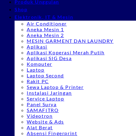
Produk Unggulan
Shop
Elektronik, IT & Mesin
Air Conditioner
Aneka Mesin 1
Aneka Mesin 2
MESIN GARMENT DAN LAUNDRY
Aplikasi
Aplikasi Koperasi Merah Putih
Aplikasi SIG Desa
Komputer
Laptop
Laptop Second
Rakit PC
Sewa Laptop & Printer
Instalasi Jaringan
Service Laptop
Panel Surya
SAMAFITRO
Videotron
Website & Ads
Alat Berat
Absensi Fingerprint