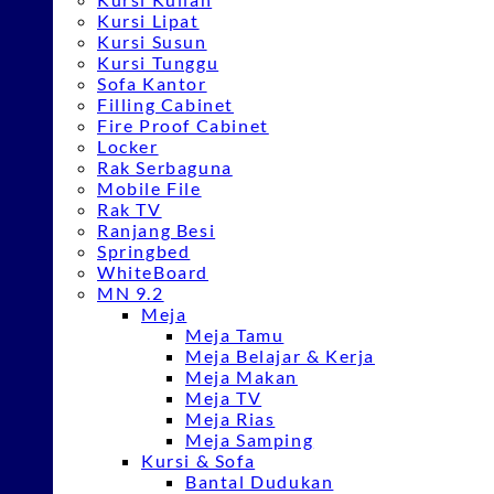
Kursi Lipat
Kursi Susun
Kursi Tunggu
Sofa Kantor
Filling Cabinet
Fire Proof Cabinet
Locker
Rak Serbaguna
Mobile File
Rak TV
Ranjang Besi
Springbed
WhiteBoard
MN 9.2
Meja
Meja Tamu
Meja Belajar & Kerja
Meja Makan
Meja TV
Meja Rias
Meja Samping
Kursi & Sofa
Bantal Dudukan