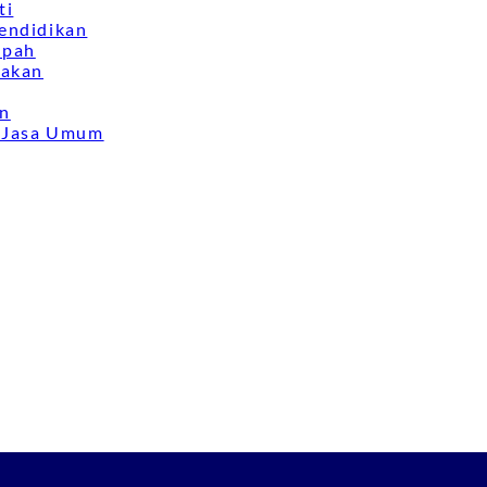
ti
endidikan
mpah
nakan
an
& Jasa Umum