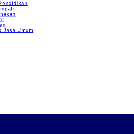
 Pendidikan
Rempah
rnakan
nt
ran
g & Jasa Umum