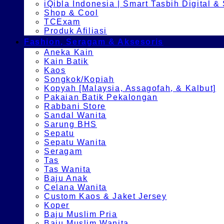
iQibla Indonesia | Smart Tasbih Digital &
Shop & Cool
TCExam
Produk Afiliasi
Fashion, Seragam & Aksesoris
Aneka Kain
Kain Batik
Kaos
Songkok/Kopiah
Kopyah [Malaysia, Assagofah, & Kalbut]
Pakaian Batik Pekalongan
Rabbani Store
Sandal Wanita
Sarung BHS
Sepatu
Sepatu Wanita
Seragam
Tas
Tas Wanita
Baju Anak
Celana Wanita
Custom Kaos & Jaket Jersey
Koper
Baju Muslim Pria
Baju Muslim Wanita