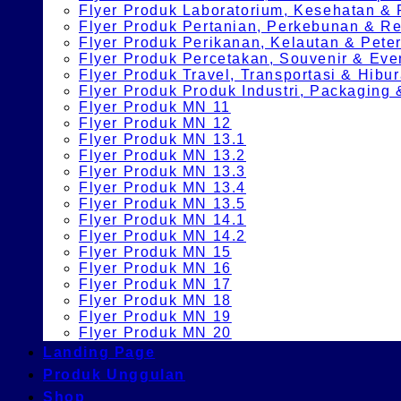
Flyer Produk Laboratorium, Kesehatan &
Flyer Produk Pertanian, Perkebunan & 
Flyer Produk Perikanan, Kelautan & Pete
Flyer Produk Percetakan, Souvenir & Eve
Flyer Produk Travel, Transportasi & Hibu
Flyer Produk Produk Industri, Packagin
Flyer Produk MN 11
Flyer Produk MN 12
Flyer Produk MN 13.1
Flyer Produk MN 13.2
Flyer Produk MN 13.3
Flyer Produk MN 13.4
Flyer Produk MN 13.5
Flyer Produk MN 14.1
Flyer Produk MN 14.2
Flyer Produk MN 15
Flyer Produk MN 16
Flyer Produk MN 17
Flyer Produk MN 18
Flyer Produk MN 19
Flyer Produk MN 20
Landing Page
Produk Unggulan
Shop