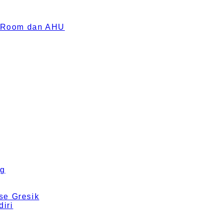
an Room dan AHU
ng
se Gresik
iri