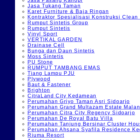
Jasa Pasang Kanopi
Jasa Tukang Taman
Karet Furniture & Baja Ringan
Kontraktor Spesialisasi Konstruksi Cle
Rumput Sintetis Group
Rumput Sintetis
Vinyl Sport
VERTIKAL GARDEN
Drainase Cell
Bunga dan Daun Sintetis
Moss Sintetis
PU Stone
RUMPUT TAMBANG EMAS
Tiang Lampu PJU
Plywood
Baut & Fastener
Brighton
CitraLand City Kedamean
Perumahan Griyo Taman Asri Sidoarjo
Perumahan Grand Multazam Estate Mala
Perumahan Citra City Regency Sidoarjo
Perumahan De Royal Batu Villa
Perumahan Tanjung Bersinar Cluster Hou
Perumahan Ahsana Syafila Residence Ked
Riuma Resort