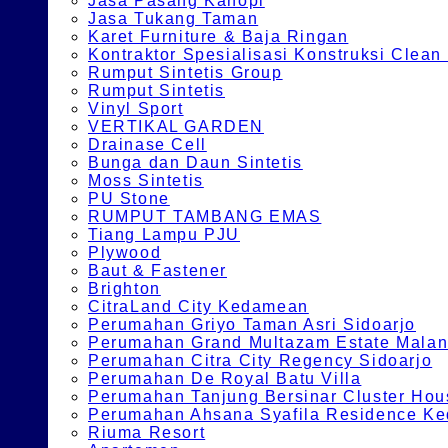
Jasa Pasang Kanopi
Jasa Tukang Taman
Karet Furniture & Baja Ringan
Kontraktor Spesialisasi Konstruksi Cle
Rumput Sintetis Group
Rumput Sintetis
Vinyl Sport
VERTIKAL GARDEN
Drainase Cell
Bunga dan Daun Sintetis
Moss Sintetis
PU Stone
RUMPUT TAMBANG EMAS
Tiang Lampu PJU
Plywood
Baut & Fastener
Brighton
CitraLand City Kedamean
Perumahan Griyo Taman Asri Sidoarjo
Perumahan Grand Multazam Estate Mala
Perumahan Citra City Regency Sidoarjo
Perumahan De Royal Batu Villa
Perumahan Tanjung Bersinar Cluster Hou
Perumahan Ahsana Syafila Residence Ked
Riuma Resort