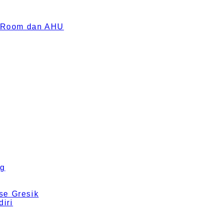
an Room dan AHU
ng
se Gresik
iri