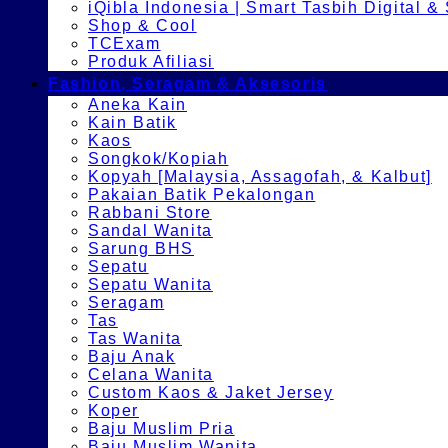
iQibla Indonesia | Smart Tasbih Digital &
Shop & Cool
TCExam
Produk Afiliasi
Fashion, Seragam & Aksesoris
Aneka Kain
Kain Batik
Kaos
Songkok/Kopiah
Kopyah [Malaysia, Assagofah, & Kalbut]
Pakaian Batik Pekalongan
Rabbani Store
Sandal Wanita
Sarung BHS
Sepatu
Sepatu Wanita
Seragam
Tas
Tas Wanita
Baju Anak
Celana Wanita
Custom Kaos & Jaket Jersey
Koper
Baju Muslim Pria
Baju Muslim Wanita