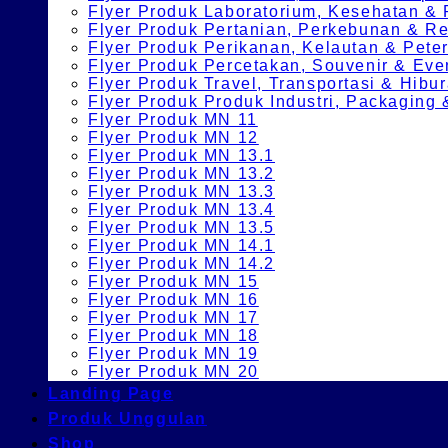
Flyer Produk Laboratorium, Kesehatan &
Flyer Produk Pertanian, Perkebunan & 
Flyer Produk Perikanan, Kelautan & Pete
Flyer Produk Percetakan, Souvenir & Eve
Flyer Produk Travel, Transportasi & Hibu
Flyer Produk Produk Industri, Packagin
Flyer Produk MN 11
Flyer Produk MN 12
Flyer Produk MN 13.1
Flyer Produk MN 13.2
Flyer Produk MN 13.3
Flyer Produk MN 13.4
Flyer Produk MN 13.5
Flyer Produk MN 14.1
Flyer Produk MN 14.2
Flyer Produk MN 15
Flyer Produk MN 16
Flyer Produk MN 17
Flyer Produk MN 18
Flyer Produk MN 19
Flyer Produk MN 20
Landing Page
Produk Unggulan
Shop