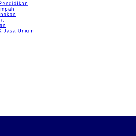
 Pendidikan
Rempah
rnakan
nt
ran
g & Jasa Umum