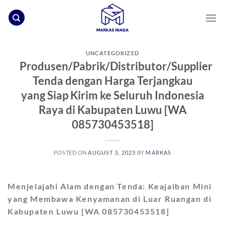
Skip
to
content
UNCATEGORIZED
Produsen/Pabrik/Distributor/Supplier
Tenda dengan Harga Terjangkau
yang Siap Kirim ke Seluruh Indonesia
Raya di Kabupaten Luwu [WA
085730453518]
POSTED ON
AUGUST 3, 2023
BY
MARKAS
Menjelajahi Alam dengan Tenda: Keajaiban Mini
yang Membawa Kenyamanan di Luar Ruangan di
Kabupaten Luwu [WA 085730453518]