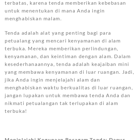
terbatas, karena tenda memberikan kebebasan
untuk menentukan di mana Anda ingin
menghabiskan malam.
Tenda adalah alat yang penting bagi para
petualang yang mencari kenyamanan di alam
terbuka. Mereka memberikan perlindungan,
kenyamanan, dan keintiman dengan alam. Dalam
kesederhanaannya, tenda adalah keajaiban mini
yang membawa kenyamanan di luar ruangan. Jadi,
jika Anda ingin menjelajahi alam dan
menghabiskan waktu berkualitas di luar ruangan,
jangan lupakan untuk membawa tenda Anda dan
nikmati petualangan tak terlupakan di alam
terbuka!
Menjelajahi Kegunaan Beragam Tenda: Dapur,