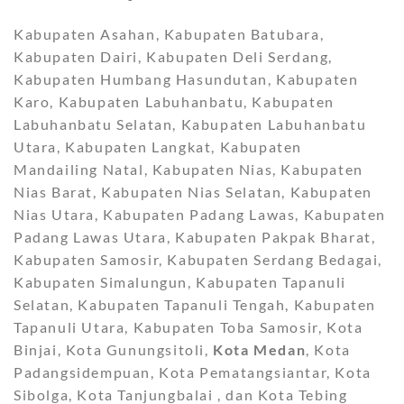
Kabupaten Asahan, Kabupaten Batubara,
Kabupaten Dairi, Kabupaten Deli Serdang,
Kabupaten Humbang Hasundutan, Kabupaten
Karo, Kabupaten Labuhanbatu, Kabupaten
Labuhanbatu Selatan, Kabupaten Labuhanbatu
Utara, Kabupaten Langkat, Kabupaten
Mandailing Natal, Kabupaten Nias, Kabupaten
Nias Barat, Kabupaten Nias Selatan, Kabupaten
Nias Utara, Kabupaten Padang Lawas, Kabupaten
Padang Lawas Utara, Kabupaten Pakpak Bharat,
Kabupaten Samosir, Kabupaten Serdang Bedagai,
Kabupaten Simalungun, Kabupaten Tapanuli
Selatan, Kabupaten Tapanuli Tengah, Kabupaten
Tapanuli Utara, Kabupaten Toba Samosir, Kota
Binjai, Kota Gunungsitoli,
Kota Medan
, Kota
Padangsidempuan, Kota Pematangsiantar, Kota
Sibolga, Kota Tanjungbalai , dan Kota Tebing