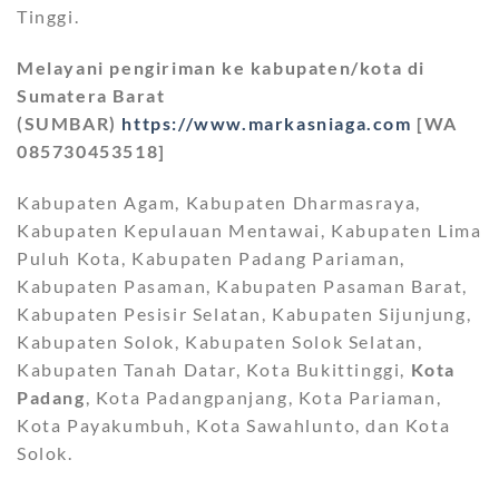
Tinggi.
Melayani pengiriman ke kabupaten/kota di
Sumatera Barat
(SUMBAR)
https://www.markasniaga.com
[WA
085730453518]
Kabupaten Agam, Kabupaten Dharmasraya,
Kabupaten Kepulauan Mentawai, Kabupaten Lima
Puluh Kota, Kabupaten Padang Pariaman,
Kabupaten Pasaman, Kabupaten Pasaman Barat,
Kabupaten Pesisir Selatan, Kabupaten Sijunjung,
Kabupaten Solok, Kabupaten Solok Selatan,
Kabupaten Tanah Datar, Kota Bukittinggi,
Kota
Padang
, Kota Padangpanjang, Kota Pariaman,
Kota Payakumbuh, Kota Sawahlunto, dan Kota
Solok.