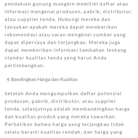
pendakian gunung mungkin memiliki daftar atau
informasi mengenai produsen, pabrik, distributor,
atau supplier tenda. Hubungi mereka dan
tanyakan apakah mereka dapat memberikan
rekomendasi atau saran mengenai sumber yang
dapat dipercaya dan terjangkau. Mereka juga
dapat memberikan informasi tambahan tentang
standar kualitas tenda yang harus Anda
pertimbangkan.
Bandingkan Harga dan Kualitas
Setelah Anda mengumpulkan daftar potensial
produsen, pabrik, distributor, atau supplier
tenda, selanjutnya adalah membandingkan harga
dan kualitas produk yang mereka tawarkan.
Perhatikan bahwa harga yang terjangkau tidak
selalu berarti kualitas rendah, dan harga yang