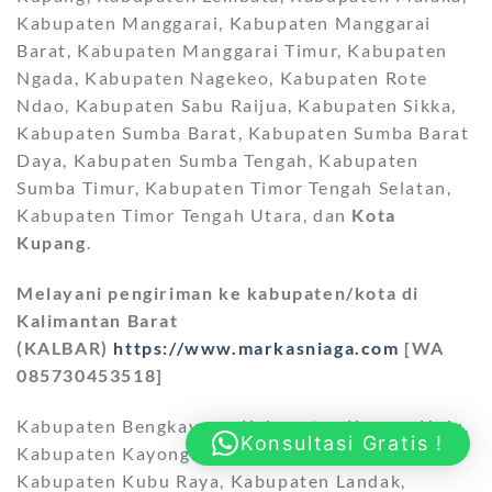
Kabupaten Manggarai, Kabupaten Manggarai
Barat, Kabupaten Manggarai Timur, Kabupaten
Ngada, Kabupaten Nagekeo, Kabupaten Rote
Ndao, Kabupaten Sabu Raijua, Kabupaten Sikka,
Kabupaten Sumba Barat, Kabupaten Sumba Barat
Daya, Kabupaten Sumba Tengah, Kabupaten
Sumba Timur, Kabupaten Timor Tengah Selatan,
Kabupaten Timor Tengah Utara, dan
Kota
Kupang
.
Melayani pengiriman ke kabupaten/kota di
Kalimantan Barat
(KALBAR)
https://www.markasniaga.com
[WA
085730453518]
Kabupaten Bengkayang, Kabupaten Kapuas Hulu,
Konsultasi Gratis !
Kabupaten Kayong Utara, Kabupaten Ketapang,
Kabupaten Kubu Raya, Kabupaten Landak,