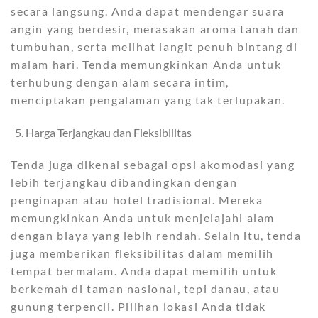
secara langsung. Anda dapat mendengar suara
angin yang berdesir, merasakan aroma tanah dan
tumbuhan, serta melihat langit penuh bintang di
malam hari. Tenda memungkinkan Anda untuk
terhubung dengan alam secara intim,
menciptakan pengalaman yang tak terlupakan.
Harga Terjangkau dan Fleksibilitas
Tenda juga dikenal sebagai opsi akomodasi yang
lebih terjangkau dibandingkan dengan
penginapan atau hotel tradisional. Mereka
memungkinkan Anda untuk menjelajahi alam
dengan biaya yang lebih rendah. Selain itu, tenda
juga memberikan fleksibilitas dalam memilih
tempat bermalam. Anda dapat memilih untuk
berkemah di taman nasional, tepi danau, atau
gunung terpencil. Pilihan lokasi Anda tidak