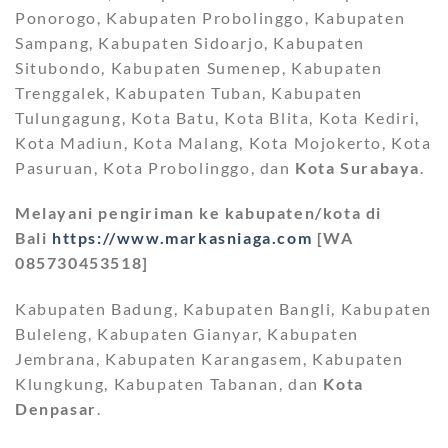
Ponorogo, Kabupaten Probolinggo, Kabupaten
Sampang, Kabupaten Sidoarjo, Kabupaten
Situbondo, Kabupaten Sumenep, Kabupaten
Trenggalek, Kabupaten Tuban, Kabupaten
Tulungagung, Kota Batu, Kota Blita, Kota Kediri,
Kota Madiun, Kota Malang, Kota Mojokerto, Kota
Pasuruan, Kota Probolinggo, dan
Kota Surabaya
.
Melayani pengiriman ke kabupaten/kota di
Bali
https://www.markasniaga.com
[WA
085730453518]
Kabupaten Badung, Kabupaten Bangli, Kabupaten
Buleleng, Kabupaten Gianyar, Kabupaten
Jembrana, Kabupaten Karangasem, Kabupaten
Klungkung, Kabupaten Tabanan, dan
Kota
Denpasar
.