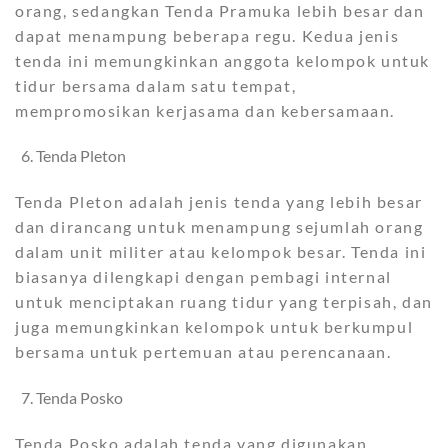
orang, sedangkan Tenda Pramuka lebih besar dan
dapat menampung beberapa regu. Kedua jenis
tenda ini memungkinkan anggota kelompok untuk
tidur bersama dalam satu tempat,
mempromosikan kerjasama dan kebersamaan.
Tenda Pleton
Tenda Pleton adalah jenis tenda yang lebih besar
dan dirancang untuk menampung sejumlah orang
dalam unit militer atau kelompok besar. Tenda ini
biasanya dilengkapi dengan pembagi internal
untuk menciptakan ruang tidur yang terpisah, dan
juga memungkinkan kelompok untuk berkumpul
bersama untuk pertemuan atau perencanaan.
Tenda Posko
Tenda Posko adalah tenda yang digunakan