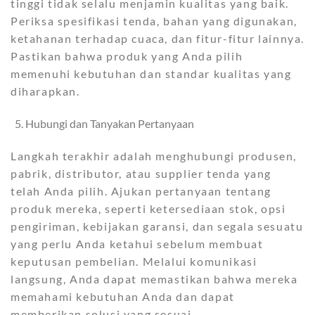
tinggi tidak selalu menjamin kualitas yang baik.
Periksa spesifikasi tenda, bahan yang digunakan,
ketahanan terhadap cuaca, dan fitur-fitur lainnya.
Pastikan bahwa produk yang Anda pilih
memenuhi kebutuhan dan standar kualitas yang
diharapkan.
Hubungi dan Tanyakan Pertanyaan
Langkah terakhir adalah menghubungi produsen,
pabrik, distributor, atau supplier tenda yang
telah Anda pilih. Ajukan pertanyaan tentang
produk mereka, seperti ketersediaan stok, opsi
pengiriman, kebijakan garansi, dan segala sesuatu
yang perlu Anda ketahui sebelum membuat
keputusan pembelian. Melalui komunikasi
langsung, Anda dapat memastikan bahwa mereka
memahami kebutuhan Anda dan dapat
memberikan solusi yang sesuai.