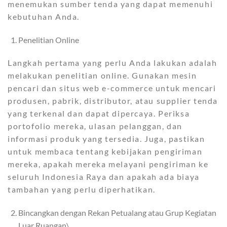
menemukan sumber tenda yang dapat memenuhi
kebutuhan Anda.
Penelitian Online
Langkah pertama yang perlu Anda lakukan adalah
melakukan penelitian online. Gunakan mesin
pencari dan situs web e-commerce untuk mencari
produsen, pabrik, distributor, atau supplier tenda
yang terkenal dan dapat dipercaya. Periksa
portofolio mereka, ulasan pelanggan, dan
informasi produk yang tersedia. Juga, pastikan
untuk membaca tentang kebijakan pengiriman
mereka, apakah mereka melayani pengiriman ke
seluruh Indonesia Raya dan apakah ada biaya
tambahan yang perlu diperhatikan.
Bincangkan dengan Rekan Petualang atau Grup Kegiatan
Luar Ruangan\