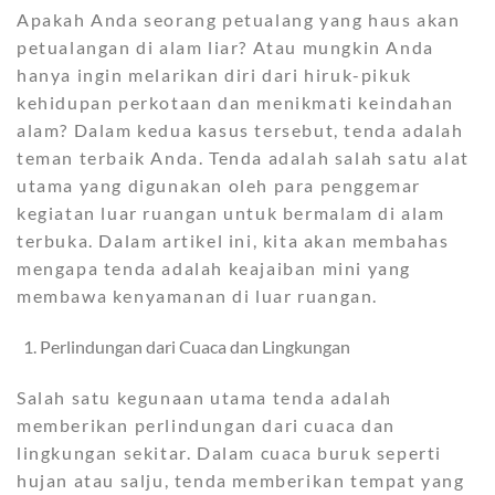
Apakah Anda seorang petualang yang haus akan
petualangan di alam liar? Atau mungkin Anda
hanya ingin melarikan diri dari hiruk-pikuk
kehidupan perkotaan dan menikmati keindahan
alam? Dalam kedua kasus tersebut, tenda adalah
teman terbaik Anda. Tenda adalah salah satu alat
utama yang digunakan oleh para penggemar
kegiatan luar ruangan untuk bermalam di alam
terbuka. Dalam artikel ini, kita akan membahas
mengapa tenda adalah keajaiban mini yang
membawa kenyamanan di luar ruangan.
Perlindungan dari Cuaca dan Lingkungan
Salah satu kegunaan utama tenda adalah
memberikan perlindungan dari cuaca dan
lingkungan sekitar. Dalam cuaca buruk seperti
hujan atau salju, tenda memberikan tempat yang