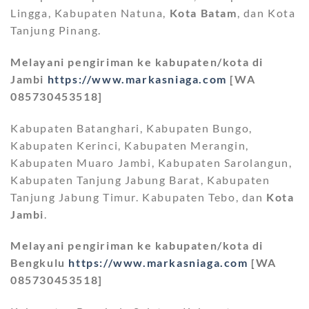
Lingga, Kabupaten Natuna,
Kota Batam
, dan Kota
Tanjung Pinang.
Melayani pengiriman ke kabupaten/kota di
Jambi
https://www.markasniaga.com
[WA
085730453518]
Kabupaten Batanghari, Kabupaten Bungo,
Kabupaten Kerinci, Kabupaten Merangin,
Kabupaten Muaro Jambi, Kabupaten Sarolangun,
Kabupaten Tanjung Jabung Barat, Kabupaten
Tanjung Jabung Timur. Kabupaten Tebo, dan
Kota
Jambi
.
Melayani pengiriman ke kabupaten/kota di
Bengkulu
https://www.markasniaga.com
[WA
085730453518]