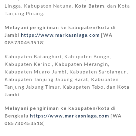
Lingga, Kabupaten Natuna,
Kota Batam
, dan Kota
Tanjung Pinang.
Melayani pengiriman ke kabupaten/kota di
Jambi
https://www.markasniaga.com
[WA
085730453518]
Kabupaten Batanghari, Kabupaten Bungo,
Kabupaten Kerinci, Kabupaten Merangin,
Kabupaten Muaro Jambi, Kabupaten Sarolangun,
Kabupaten Tanjung Jabung Barat, Kabupaten
Tanjung Jabung Timur. Kabupaten Tebo, dan
Kota
Jambi
.
Melayani pengiriman ke kabupaten/kota di
Bengkulu
https://www.markasniaga.com
[WA
085730453518]