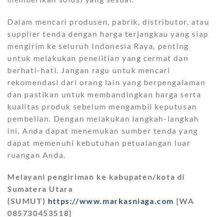
Dalam mencari produsen, pabrik, distributor, atau
supplier tenda dengan harga terjangkau yang siap
mengirim ke seluruh Indonesia Raya, penting
untuk melakukan penelitian yang cermat dan
berhati-hati. Jangan ragu untuk mencari
rekomendasi dari orang lain yang berpengalaman
dan pastikan untuk membandingkan harga serta
kualitas produk sebelum mengambil keputusan
pembelian. Dengan melakukan langkah-langkah
ini, Anda dapat menemukan sumber tenda yang
dapat memenuhi kebutuhan petualangan luar
ruangan Anda.
Melayani pengiriman ke kabupaten/kota di
Sumatera Utara
(SUMUT)
https://www.markasniaga.com
[WA
085730453518]