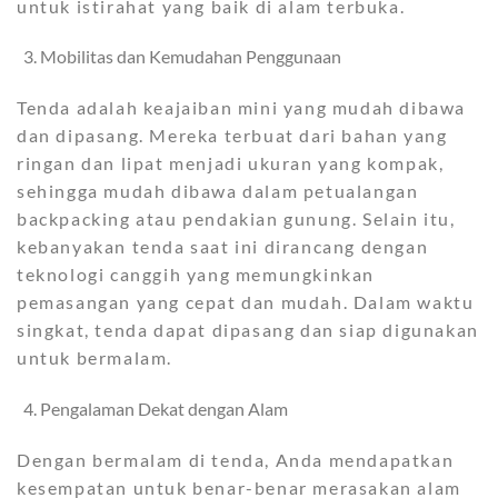
untuk istirahat yang baik di alam terbuka.
Mobilitas dan Kemudahan Penggunaan
Tenda adalah keajaiban mini yang mudah dibawa
dan dipasang. Mereka terbuat dari bahan yang
ringan dan lipat menjadi ukuran yang kompak,
sehingga mudah dibawa dalam petualangan
backpacking atau pendakian gunung. Selain itu,
kebanyakan tenda saat ini dirancang dengan
teknologi canggih yang memungkinkan
pemasangan yang cepat dan mudah. Dalam waktu
singkat, tenda dapat dipasang dan siap digunakan
untuk bermalam.
Pengalaman Dekat dengan Alam
Dengan bermalam di tenda, Anda mendapatkan
kesempatan untuk benar-benar merasakan alam