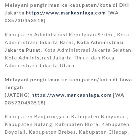
Melayani pengiriman ke kabupaten/kota di DKI
Jakarta
https://www.markasniaga.com
[WA
085730453518]
Kabupaten Administrasi Kepulauan Seribu, Kota
Administrasi Jakarta Barat,
Kota Administrasi
Jakarta Pusat
, Kota Administrasi Jakarta Selatan,
Kota Administrasi Jakarta Timur, dan Kota
Administrasi Jakarta Utara
Melayani pengiriman ke kabupaten/kota di Jawa
Tengah
(JATENG)
https://www.markasniaga.com
[WA
085730453518]
Kabupaten Banjarnegara, Kabupaten Banyumas,
Kabupaten Batang, Kabupaten Blora, Kabupaten
Boyolali, Kabupaten Brebes, Kabupaten Cilacap,