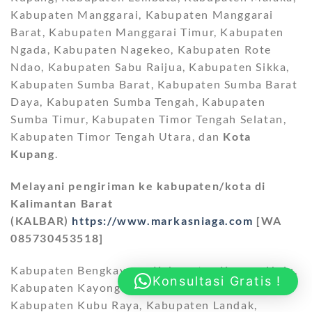
Kabupaten Manggarai, Kabupaten Manggarai
Barat, Kabupaten Manggarai Timur, Kabupaten
Ngada, Kabupaten Nagekeo, Kabupaten Rote
Ndao, Kabupaten Sabu Raijua, Kabupaten Sikka,
Kabupaten Sumba Barat, Kabupaten Sumba Barat
Daya, Kabupaten Sumba Tengah, Kabupaten
Sumba Timur, Kabupaten Timor Tengah Selatan,
Kabupaten Timor Tengah Utara, dan
Kota
Kupang
.
Melayani pengiriman ke kabupaten/kota di
Kalimantan Barat
(KALBAR)
https://www.markasniaga.com
[WA
085730453518]
Kabupaten Bengkayang, Kabupaten Kapuas Hulu,
Konsultasi Gratis !
Kabupaten Kayong Utara, Kabupaten Ketapang,
Kabupaten Kubu Raya, Kabupaten Landak,