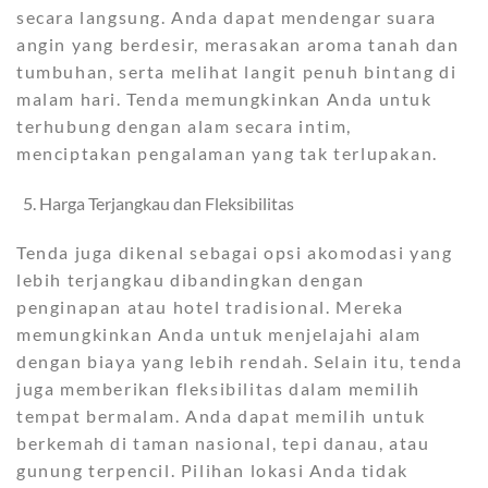
secara langsung. Anda dapat mendengar suara
angin yang berdesir, merasakan aroma tanah dan
tumbuhan, serta melihat langit penuh bintang di
malam hari. Tenda memungkinkan Anda untuk
terhubung dengan alam secara intim,
menciptakan pengalaman yang tak terlupakan.
Harga Terjangkau dan Fleksibilitas
Tenda juga dikenal sebagai opsi akomodasi yang
lebih terjangkau dibandingkan dengan
penginapan atau hotel tradisional. Mereka
memungkinkan Anda untuk menjelajahi alam
dengan biaya yang lebih rendah. Selain itu, tenda
juga memberikan fleksibilitas dalam memilih
tempat bermalam. Anda dapat memilih untuk
berkemah di taman nasional, tepi danau, atau
gunung terpencil. Pilihan lokasi Anda tidak