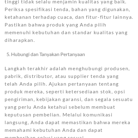
tinggi tidak selalu menjamin kualitas yang baik.
Periksa spesifikasi tenda, bahan yang digunakan,
ketahanan terhadap cuaca, dan fitur-fitur lainnya.
Pastikan bahwa produk yang Anda pilih
memenuhi kebutuhan dan standar kualitas yang
diharapkan.
Hubungi dan Tanyakan Pertanyaan
Langkah terakhir adalah menghubungi produsen,
pabrik, distributor, atau supplier tenda yang
telah Anda pilih. Ajukan pertanyaan tentang
produk mereka, seperti ketersediaan stok, opsi
pengiriman, kebijakan garansi, dan segala sesuatu
yang perlu Anda ketahui sebelum membuat
keputusan pembelian. Melalui komunikasi
langsung, Anda dapat memastikan bahwa mereka
memahami kebutuhan Anda dan dapat
memberikan solusi yang sesuai.