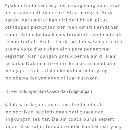
Apakah Anda seorang petualang yang haus akan
petualangan di alam liar? Atau mungkin Anda
hanya ingin melarikan diri dari hiruk-pikuk
kehidupan perkotaan dan menikmati keindahan
alam? Dalam kedua kasus tersebut, tenda adalah
teman terbaik Anda. Tenda adalah salah satu alat
utama yang digunakan oleh para penggemar
kegiatan luar ruangan untuk bermalam di alam
terbuka. Dalam artikel ini, kita akan membahas
mengapa tenda adalah keajaiban mini yang
membawa kenyamanan di luar ruangan.
Perlindungan dari Cuaca dan Lingkungan
Salah satu kegunaan utama tenda adalah
memberikan perlindungan dari cuaca dan
lingkungan sekitar. Dalam cuaca buruk seperti
hujan atau salju, tenda memberikan tempat yang