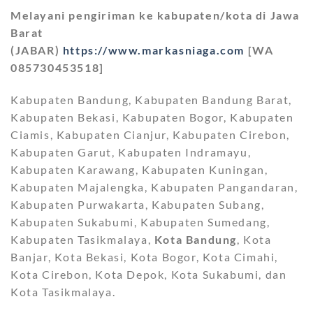
Melayani pengiriman ke kabupaten/kota di Jawa
Barat
(JABAR)
https://www.markasniaga.com
[WA
085730453518]
Kabupaten Bandung, Kabupaten Bandung Barat,
Kabupaten Bekasi, Kabupaten Bogor, Kabupaten
Ciamis, Kabupaten Cianjur, Kabupaten Cirebon,
Kabupaten Garut, Kabupaten Indramayu,
Kabupaten Karawang, Kabupaten Kuningan,
Kabupaten Majalengka, Kabupaten Pangandaran,
Kabupaten Purwakarta, Kabupaten Subang,
Kabupaten Sukabumi, Kabupaten Sumedang,
Kabupaten Tasikmalaya,
Kota Bandung
, Kota
Banjar, Kota Bekasi, Kota Bogor, Kota Cimahi,
Kota Cirebon, Kota Depok, Kota Sukabumi, dan
Kota Tasikmalaya.