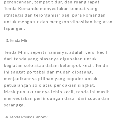
perencanaan, tempat tidur, dan ruang rapat.
Tenda Komando menyediakan tempat yang
strategis dan terorganisir bagi para komandan
untuk mengatur dan mengkoordinasikan kegiatan
lapangan.
Tenda Mini
Tenda Mini, seperti namanya, adalah versi kecil
dari tenda yang biasanya digunakan untuk
kegiatan solo atau dalam kelompok kecil. Tenda
ini sangat portabel dan mudah dipasang,
menjadikannya pilihan yang populer untuk
petualangan solo atau pendakian singkat.
Meskipun ukurannya lebih kecil, tenda ini masih
menyediakan perlindungan dasar dari cuaca dan
serangga.
Tenda Posko Canopy