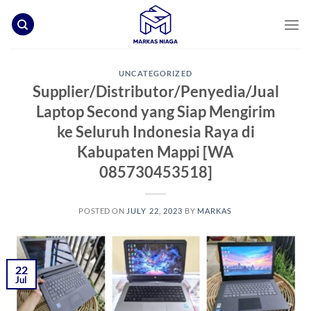
Skip
to
content
UNCATEGORIZED
Supplier/Distributor/Penyedia/Jual
Laptop Second yang Siap Mengirim
ke Seluruh Indonesia Raya di
Kabupaten Mappi [WA
085730453518]
POSTED ON
JULY 22, 2023
BY
MARKAS
22
Jul