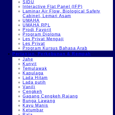
SIDU
Interactive Flat Panel (IFP)
Laminar Air Flow, Biological Safety
Cabinet, Lemari Asam
UMAHA
UMAHA RPL
Prodi Favorit
Program Diploma
Les Privat Mengaji
Les Privat
Program Kursus Bahasa Arab
Pertanian, Perkebunan & Rempah
Jahe
Kunyit
Temulawak
Kapulaga
Lada Hitam
Lada putih
Vanili
Cengkeh
Gagang Cengkeh Rajang
Bunga Lawang
Kayu Manis
Ketumbar
Pala