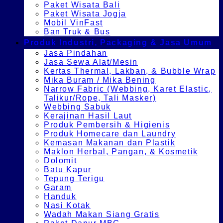
Paket Wisata Bali
Paket Wisata Jogja
Mobil VinFast
Ban Truk & Bus
Produk Industri, Packaging & Jasa Umum
Jasa Pindahan
Jasa Sewa Alat/Mesin
Kertas Thermal, Lakban, & Bubble Wrap
Mika Buram / Mika Bening
Narrow Fabric (Webbing, Karet Elastic,
Talikur/Rope, Tali Masker)
Webbing Sabuk
Kerajinan Hasil Laut
Produk Pembersih & Higienis
Produk Homecare dan Laundry
Kemasan Makanan dan Plastik
Maklon Herbal, Pangan, & Kosmetik
Dolomit
Batu Kapur
Tepung Terigu
Garam
Handuk
Nasi Kotak
Wadah Makan Siang Gratis