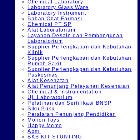
Chemical Laboratory
Laboratory Glass Ware
Laboratory Instrument
Bahan Obat Farmasi
Chemical PT SP
Alat Laboratorium
Layanan Desain dan Pembangunan
Laboratorium
Supplier Perlengkapan dan Kebutuhan
Klinik
Supplier Perlengkapan dan Kebutuhan
Rumah Sakit
Supplier Perlengkapan dan Kebutuhan
Puskesmas
Alat Kesehatan
Alat Penunjang Pelayanan Kesehatan
Chemical & Instrumentation
Uji Laboratorium
Pelatihan dan Sertifikasi BNSP
Siku Buku
Peralatan Penunjang Pendidikan
Molion Toys
Happy Momo
Aomi
BKB KIT STUNTING