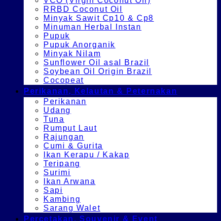
VCO (Virgin Coconut Oil)
RRBD Coconut Oil
Minyak Sawit Cp10 & Cp8
Minuman Herbal Instan
Pupuk
Pupuk Anorganik
Minyak Nilam
Sunflower Oil asal Brazil
Soybean Oil Origin Brazil
Cocopeat
Perikanan, Kelautan & Peternakan
Perikanan
Udang
Tuna
Rumput Laut
Rajungan
Cumi & Gurita
Ikan Kerapu / Kakap
Teripang
Surimi
Ikan Arwana
Sapi
Kambing
Sarang Walet
Percetakan, Souvenir & Event