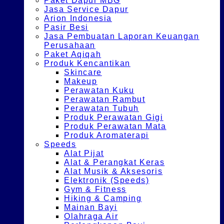
Paket Dapur MBG
Jasa Service Dapur
Arion Indonesia
Pasir Besi
Jasa Pembuatan Laporan Keuangan
Perusahaan
Paket Aqiqah
Produk Kencantikan
Skincare
Makeup
Perawatan Kuku
Perawatan Rambut
Perawatan Tubuh
Produk Perawatan Gigi
Produk Perawatan Mata
Produk Aromaterapi
Speeds
Alat Pijat
Alat & Perangkat Keras
Alat Musik & Aksesoris
Elektronik (Speeds)
Gym & Fitness
Hiking & Camping
Mainan Bayi
Olahraga Air