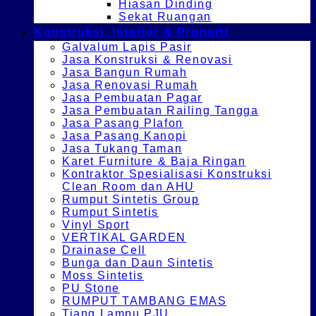
Hiasan Dinding
Sekat Ruangan
Konstruksi, Interior & Properti
Galvalum Lapis Pasir
Jasa Konstruksi & Renovasi
Jasa Bangun Rumah
Jasa Renovasi Rumah
Jasa Pembuatan Pagar
Jasa Pembuatan Railing Tangga
Jasa Pasang Plafon
Jasa Pasang Kanopi
Jasa Tukang Taman
Karet Furniture & Baja Ringan
Kontraktor Spesialisasi Konstruksi
Clean Room dan AHU
Rumput Sintetis Group
Rumput Sintetis
Vinyl Sport
VERTIKAL GARDEN
Drainase Cell
Bunga dan Daun Sintetis
Moss Sintetis
PU Stone
RUMPUT TAMBANG EMAS
Tiang Lampu PJU