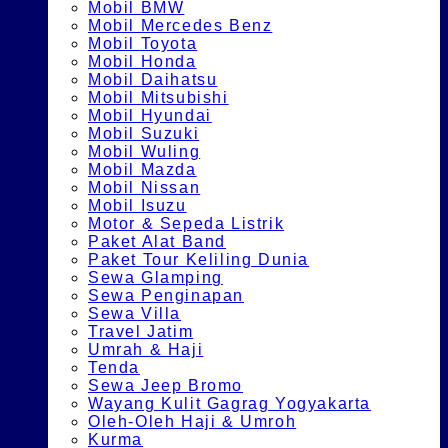
Mobil BMW
Mobil Mercedes Benz
Mobil Toyota
Mobil Honda
Mobil Daihatsu
Mobil Mitsubishi
Mobil Hyundai
Mobil Suzuki
Mobil Wuling
Mobil Mazda
Mobil Nissan
Mobil Isuzu
Motor & Sepeda Listrik
Paket Alat Band
Paket Tour Keliling Dunia
Sewa Glamping
Sewa Penginapan
Sewa Villa
Travel Jatim
Umrah & Haji
Tenda
Sewa Jeep Bromo
Wayang Kulit Gagrag Yogyakarta
Oleh-Oleh Haji & Umroh
Kurma