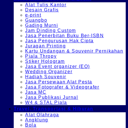
Alat Tulis Kantor
Desain Grafis
e-print
Guangbo
Gading Murni
Jam Dinding Custom
Jasa Penerbitan Buku Ber-ISBN
Jasa Pengurusan Hak Cipta
Juragan Printing
Kartu Undangan & Souvenir Pernikahan
Piala Thropy
Stiker Hologram
Jasa Event organizer (EO)
Wedding Organizer
Hadiah Souvenir
Jasa Persewaan Alat Pesta
Jasa Fotografer & Videografer
Jasa MC
Jasa Publikasi Jurnal
W4 & STAL Piala
Travel, Transportasi & Hiburan
Alat Olahraga
Angklung
Bola