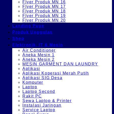
Flyer Produk MN 16
Flyer Produk MN 17
Flyer Produk MN 18
Flyer Produk MN 19
Flyer Produk MN 20
Landing Page
Produk Unggulan
Shop
Elektronik, IT & Mesin
Air Conditioner
Aneka Mesin 1
Aneka Mesin 2
MESIN GARMENT DAN LAUNDRY
Aplikasi
Aplikasi Koperasi Merah Putih
Aplikasi SIG Desa
Komputer
Laptop
Laptop Second
Rakit PC
Sewa Laptop & Printer
Instalasi Jaringan
Service Laptop