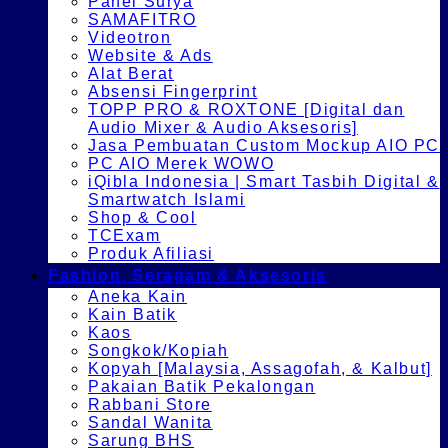
Panel Surya
SAMAFITRO
Videotron
Website & Ads
Alat Berat
Absensi Fingerprint
TOPP PRO & ROXTONE [Digital dan
Audio Mixer & Audio Aksesoris]
Jasa Pembuatan Custom Mockup AIO PC
PC AIO Merek WOWO
iQibla Indonesia | Smart Tasbih Digital &
Smartwatch Islami
Shop & Cool
TCExam
Produk Afiliasi
Fashion, Seragam & Aksesoris
Aneka Kain
Kain Batik
Kaos
Songkok/Kopiah
Kopyah [Malaysia, Assagofah, & Kalbut]
Pakaian Batik Pekalongan
Rabbani Store
Sandal Wanita
Sarung BHS