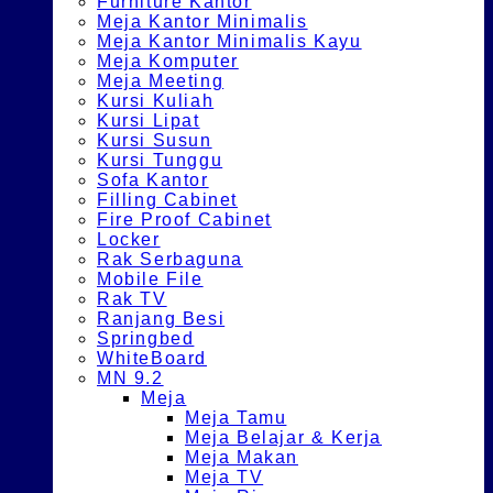
Furniture Kantor
Meja Kantor Minimalis
Meja Kantor Minimalis Kayu
Meja Komputer
Meja Meeting
Kursi Kuliah
Kursi Lipat
Kursi Susun
Kursi Tunggu
Sofa Kantor
Filling Cabinet
Fire Proof Cabinet
Locker
Rak Serbaguna
Mobile File
Rak TV
Ranjang Besi
Springbed
WhiteBoard
MN 9.2
Meja
Meja Tamu
Meja Belajar & Kerja
Meja Makan
Meja TV