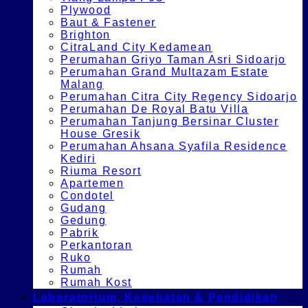
Plywood
Baut & Fastener
Brighton
CitraLand City Kedamean
Perumahan Griyo Taman Asri Sidoarjo
Perumahan Grand Multazam Estate
Malang
Perumahan Citra City Regency Sidoarjo
Perumahan De Royal Batu Villa
Perumahan Tanjung Bersinar Cluster
House Gresik
Perumahan Ahsana Syafila Residence
Kediri
Riuma Resort
Apartemen
Condotel
Gudang
Gedung
Pabrik
Perkantoran
Ruko
Rumah
Rumah Kost
Laboratorium, Kesehatan & Pendidikan