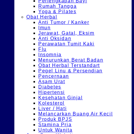
Perlengkapan Bayi
Rumah Tangga
Yoga & Pilates
Obat Herbal
Anti Tumor / Kanker
Imun
Jerawat, Gatal, Eksim
Anti Oksidan
Perawatan Tumit Kaki
Flu
Insomnia
Menurunkan Berat Badan
Obat Herbal Terstandart
Pegel Linu & Persendian
Pencernaan
Asam Urat
Diabetes
Hipertensi
Kesehatan Ginjal
Kolesterol
Liver / Hati
Melancarkan Buang Air Kecil
Produk BPJS
Stamina Pria
Untuk Wanita