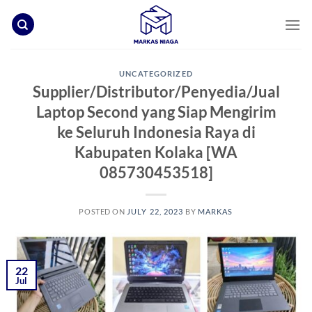
Skip
to
content
UNCATEGORIZED
Supplier/Distributor/Penyedia/Jual
Laptop Second yang Siap Mengirim
ke Seluruh Indonesia Raya di
Kabupaten Kolaka [WA
085730453518]
POSTED ON
JULY 22, 2023
BY
MARKAS
22
Jul