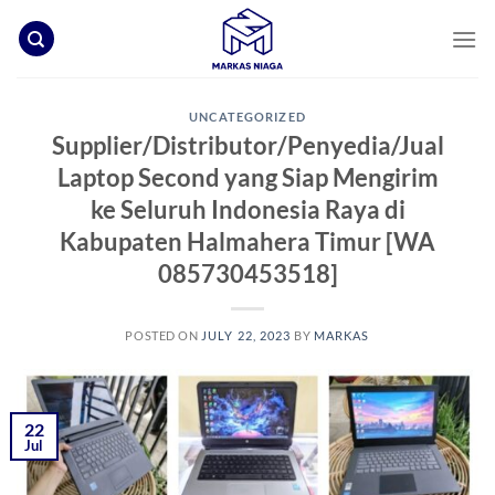
Skip
to
content
UNCATEGORIZED
Supplier/Distributor/Penyedia/Jual
Laptop Second yang Siap Mengirim
ke Seluruh Indonesia Raya di
Kabupaten Halmahera Timur [WA
085730453518]
POSTED ON
JULY 22, 2023
BY
MARKAS
22
Jul