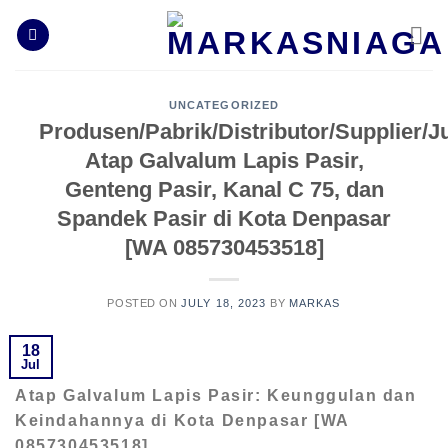
Skip
to
content
UNCATEGORIZED
Produsen/Pabrik/Distributor/Supplier/J
Atap Galvalum Lapis Pasir,
Genteng Pasir, Kanal C 75, dan
Spandek Pasir di Kota Denpasar
[WA 085730453518]
POSTED ON
JULY 18, 2023
BY
MARKAS
18
Jul
Atap Galvalum Lapis Pasir: Keunggulan dan
Keindahannya di Kota Denpasar [WA
085730453518]