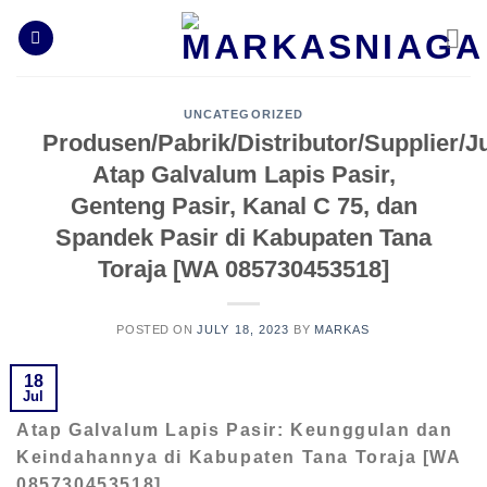
Skip
to
content
UNCATEGORIZED
Produsen/Pabrik/Distributor/Supplier/J
Atap Galvalum Lapis Pasir,
Genteng Pasir, Kanal C 75, dan
Spandek Pasir di Kabupaten Tana
Toraja [WA 085730453518]
POSTED ON
JULY 18, 2023
BY
MARKAS
18
Jul
Atap Galvalum Lapis Pasir: Keunggulan dan
Keindahannya di Kabupaten Tana Toraja [WA
085730453518]