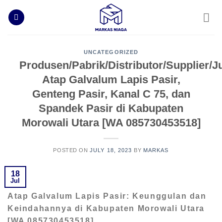
Skip
to
content
UNCATEGORIZED
Produsen/Pabrik/Distributor/Supplier/J
Atap Galvalum Lapis Pasir,
Genteng Pasir, Kanal C 75, dan
Spandek Pasir di Kabupaten
Morowali Utara [WA 085730453518]
POSTED ON
JULY 18, 2023
BY
MARKAS
18
Jul
Atap Galvalum Lapis Pasir: Keunggulan dan
Keindahannya di Kabupaten Morowali Utara
[WA 085730453518]