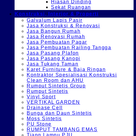
Hiasan Dinding
Sekat Ruangan
Konstruksi, Interior & Properti
Galvalum Lapis Pasir
Jasa Konstruksi & Renovasi
Jasa Bangun Rumah
Jasa Renovasi Rumah
Jasa Pembuatan Pagar
Jasa Pembuatan Railing Tangga
Jasa Pasang Plafon
Jasa Pasang Kanopi
Jasa Tukang Taman
Karet Furniture & Baja Ringan
Kontraktor Spesialisasi Konstruksi
Clean Room dan AHU
Rumput Sintetis Group
Rumput Sintetis
Vinyl Sport
VERTIKAL GARDEN
Drainase Cell
Bunga dan Daun Sintetis
Moss Sintetis
PU Stone
RUMPUT TAMBANG EMAS
Tiang Lampu PJU