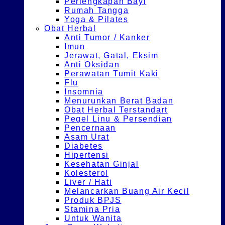
Perlengkapan Bayi
Rumah Tangga
Yoga & Pilates
Obat Herbal
Anti Tumor / Kanker
Imun
Jerawat, Gatal, Eksim
Anti Oksidan
Perawatan Tumit Kaki
Flu
Insomnia
Menurunkan Berat Badan
Obat Herbal Terstandart
Pegel Linu & Persendian
Pencernaan
Asam Urat
Diabetes
Hipertensi
Kesehatan Ginjal
Kolesterol
Liver / Hati
Melancarkan Buang Air Kecil
Produk BPJS
Stamina Pria
Untuk Wanita