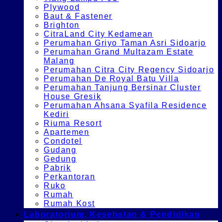
Plywood
Baut & Fastener
Brighton
CitraLand City Kedamean
Perumahan Griyo Taman Asri Sidoarjo
Perumahan Grand Multazam Estate
Malang
Perumahan Citra City Regency Sidoarjo
Perumahan De Royal Batu Villa
Perumahan Tanjung Bersinar Cluster
House Gresik
Perumahan Ahsana Syafila Residence
Kediri
Riuma Resort
Apartemen
Condotel
Gudang
Gedung
Pabrik
Perkantoran
Ruko
Rumah
Rumah Kost
Laboratorium, Kesehatan & Pendidikan