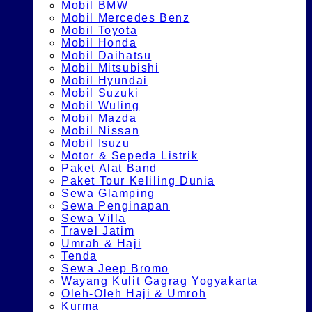
Mobil BMW
Mobil Mercedes Benz
Mobil Toyota
Mobil Honda
Mobil Daihatsu
Mobil Mitsubishi
Mobil Hyundai
Mobil Suzuki
Mobil Wuling
Mobil Mazda
Mobil Nissan
Mobil Isuzu
Motor & Sepeda Listrik
Paket Alat Band
Paket Tour Keliling Dunia
Sewa Glamping
Sewa Penginapan
Sewa Villa
Travel Jatim
Umrah & Haji
Tenda
Sewa Jeep Bromo
Wayang Kulit Gagrag Yogyakarta
Oleh-Oleh Haji & Umroh
Kurma