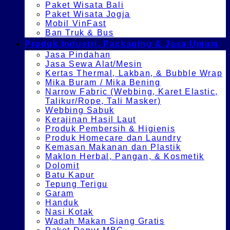
Paket Wisata Bali
Paket Wisata Jogja
Mobil VinFast
Ban Truk & Bus
Produk Industri, Packaging & Jasa Umum
Jasa Pindahan
Jasa Sewa Alat/Mesin
Kertas Thermal, Lakban, & Bubble Wrap
Mika Buram / Mika Bening
Narrow Fabric (Webbing, Karet Elastic,
Talikur/Rope, Tali Masker)
Webbing Sabuk
Kerajinan Hasil Laut
Produk Pembersih & Higienis
Produk Homecare dan Laundry
Kemasan Makanan dan Plastik
Maklon Herbal, Pangan, & Kosmetik
Dolomit
Batu Kapur
Tepung Terigu
Garam
Handuk
Nasi Kotak
Wadah Makan Siang Gratis