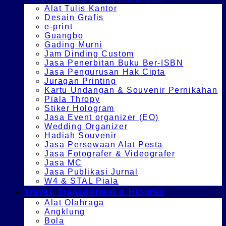
Alat Tulis Kantor
Desain Grafis
e-print
Guangbo
Gading Murni
Jam Dinding Custom
Jasa Penerbitan Buku Ber-ISBN
Jasa Pengurusan Hak Cipta
Juragan Printing
Kartu Undangan & Souvenir Pernikahan
Piala Thropy
Stiker Hologram
Jasa Event organizer (EO)
Wedding Organizer
Hadiah Souvenir
Jasa Persewaan Alat Pesta
Jasa Fotografer & Videografer
Jasa MC
Jasa Publikasi Jurnal
W4 & STAL Piala
Travel, Transportasi & Hiburan
Alat Olahraga
Angklung
Bola