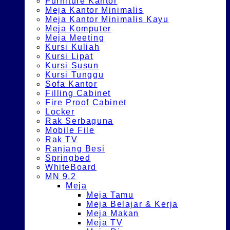
Furniture Kantor
Meja Kantor Minimalis
Meja Kantor Minimalis Kayu
Meja Komputer
Meja Meeting
Kursi Kuliah
Kursi Lipat
Kursi Susun
Kursi Tunggu
Sofa Kantor
Filling Cabinet
Fire Proof Cabinet
Locker
Rak Serbaguna
Mobile File
Rak TV
Ranjang Besi
Springbed
WhiteBoard
MN 9.2
Meja
Meja Tamu
Meja Belajar & Kerja
Meja Makan
Meja TV