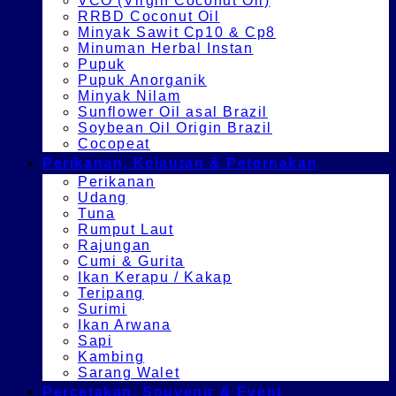
VCO (Virgin Coconut Oil)
RRBD Coconut Oil
Minyak Sawit Cp10 & Cp8
Minuman Herbal Instan
Pupuk
Pupuk Anorganik
Minyak Nilam
Sunflower Oil asal Brazil
Soybean Oil Origin Brazil
Cocopeat
Perikanan, Kelautan & Peternakan
Perikanan
Udang
Tuna
Rumput Laut
Rajungan
Cumi & Gurita
Ikan Kerapu / Kakap
Teripang
Surimi
Ikan Arwana
Sapi
Kambing
Sarang Walet
Percetakan, Souvenir & Event