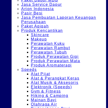
Paket Dapur MBG
Jasa Service Dapur
Arion Indonesia
Pasir Besi
Jasa Pembuatan Laporan Keuangan
Perusahaan
Paket Aqiqah
Produk Kencantikan
Skincare
Makeup
Perawatan Kuku
Perawatan Rambut
Perawatan Tubuh
Produk Perawatan Gigi
Produk Perawatan Mata
Produk Aromaterapi
Speeds
Alat Pijat
Alat & Perangkat Keras
Alat Musik & Aksesoris
Elektronik (Speeds)
Gym & Fitness
Hiking & Camping
Mainan Bayi
Olahraga Air