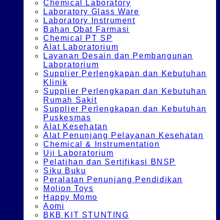
Chemical Laboratory
Laboratory Glass Ware
Laboratory Instrument
Bahan Obat Farmasi
Chemical PT SP
Alat Laboratorium
Layanan Desain dan Pembangunan
Laboratorium
Supplier Perlengkapan dan Kebutuhan
Klinik
Supplier Perlengkapan dan Kebutuhan
Rumah Sakit
Supplier Perlengkapan dan Kebutuhan
Puskesmas
Alat Kesehatan
Alat Penunjang Pelayanan Kesehatan
Chemical & Instrumentation
Uji Laboratorium
Pelatihan dan Sertifikasi BNSP
Siku Buku
Peralatan Penunjang Pendidikan
Molion Toys
Happy Momo
Aomi
BKB KIT STUNTING