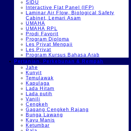
SIDU
Interactive Flat Panel (IFP)
Laminar Air Flow, Biological Safety
Cabinet, Lemari Asam
UMAHA
UMAHA RPL
Prodi Favorit
Program Diploma
Les Privat Mengaji
Les Privat
Program Kursus Bahasa Arab
Pertanian, Perkebunan & Rempah
Jahe
Kunyit
Temulawak
Kapulaga
Lada Hitam
Lada putih
Vanili
Cengkeh
Gagang Cengkeh Rajang
Bunga Lawang
Kayu Manis
Ketumbar
Pala