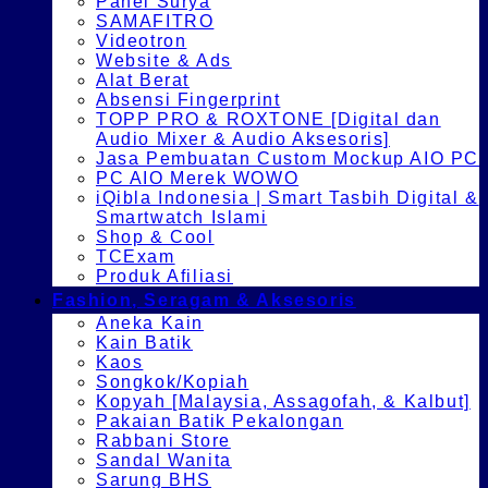
Panel Surya
SAMAFITRO
Videotron
Website & Ads
Alat Berat
Absensi Fingerprint
TOPP PRO & ROXTONE [Digital dan
Audio Mixer & Audio Aksesoris]
Jasa Pembuatan Custom Mockup AIO PC
PC AIO Merek WOWO
iQibla Indonesia | Smart Tasbih Digital &
Smartwatch Islami
Shop & Cool
TCExam
Produk Afiliasi
Fashion, Seragam & Aksesoris
Aneka Kain
Kain Batik
Kaos
Songkok/Kopiah
Kopyah [Malaysia, Assagofah, & Kalbut]
Pakaian Batik Pekalongan
Rabbani Store
Sandal Wanita
Sarung BHS