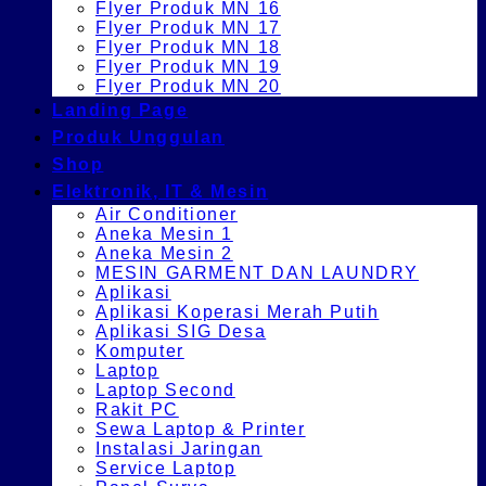
Flyer Produk MN 16
Flyer Produk MN 17
Flyer Produk MN 18
Flyer Produk MN 19
Flyer Produk MN 20
Landing Page
Produk Unggulan
Shop
Elektronik, IT & Mesin
Air Conditioner
Aneka Mesin 1
Aneka Mesin 2
MESIN GARMENT DAN LAUNDRY
Aplikasi
Aplikasi Koperasi Merah Putih
Aplikasi SIG Desa
Komputer
Laptop
Laptop Second
Rakit PC
Sewa Laptop & Printer
Instalasi Jaringan
Service Laptop