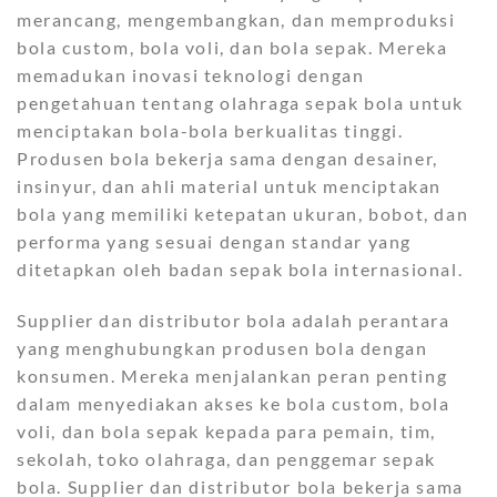
merancang, mengembangkan, dan memproduksi
bola custom, bola voli, dan bola sepak. Mereka
memadukan inovasi teknologi dengan
pengetahuan tentang olahraga sepak bola untuk
menciptakan bola-bola berkualitas tinggi.
Produsen bola bekerja sama dengan desainer,
insinyur, dan ahli material untuk menciptakan
bola yang memiliki ketepatan ukuran, bobot, dan
performa yang sesuai dengan standar yang
ditetapkan oleh badan sepak bola internasional.
Supplier dan distributor bola adalah perantara
yang menghubungkan produsen bola dengan
konsumen. Mereka menjalankan peran penting
dalam menyediakan akses ke bola custom, bola
voli, dan bola sepak kepada para pemain, tim,
sekolah, toko olahraga, dan penggemar sepak
bola. Supplier dan distributor bola bekerja sama