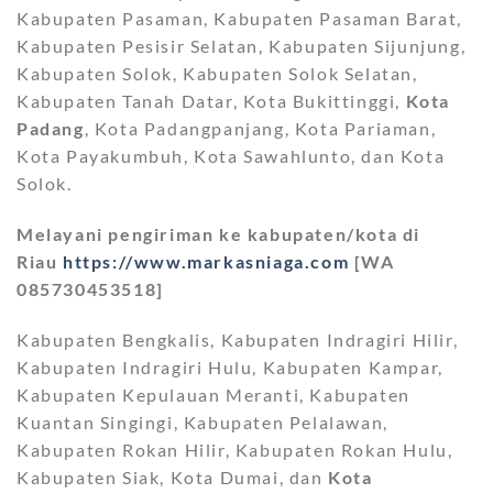
Kabupaten Pasaman, Kabupaten Pasaman Barat,
Kabupaten Pesisir Selatan, Kabupaten Sijunjung,
Kabupaten Solok, Kabupaten Solok Selatan,
Kabupaten Tanah Datar, Kota Bukittinggi,
Kota
Padang
, Kota Padangpanjang, Kota Pariaman,
Kota Payakumbuh, Kota Sawahlunto, dan Kota
Solok.
Melayani pengiriman ke kabupaten/kota di
Riau
https://www.markasniaga.com
[WA
085730453518]
Kabupaten Bengkalis, Kabupaten Indragiri Hilir,
Kabupaten Indragiri Hulu, Kabupaten Kampar,
Kabupaten Kepulauan Meranti, Kabupaten
Kuantan Singingi, Kabupaten Pelalawan,
Kabupaten Rokan Hilir, Kabupaten Rokan Hulu,
Kabupaten Siak, Kota Dumai, dan
Kota