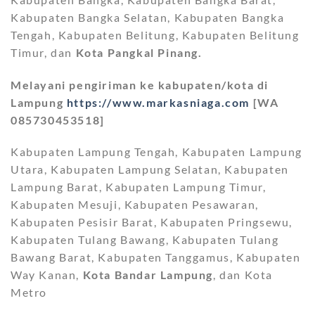
Kabupaten Bangka Selatan, Kabupaten Bangka
Tengah, Kabupaten Belitung, Kabupaten Belitung
Timur, dan
Kota Pangkal Pinang.
Melayani pengiriman ke kabupaten/kota di
Lampung
https://www.markasniaga.com
[WA
085730453518]
Kabupaten Lampung Tengah, Kabupaten Lampung
Utara, Kabupaten Lampung Selatan, Kabupaten
Lampung Barat, Kabupaten Lampung Timur,
Kabupaten Mesuji, Kabupaten Pesawaran,
Kabupaten Pesisir Barat, Kabupaten Pringsewu,
Kabupaten Tulang Bawang, Kabupaten Tulang
Bawang Barat, Kabupaten Tanggamus, Kabupaten
Way Kanan,
Kota Bandar Lampung
, dan Kota
Metro