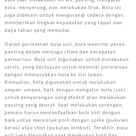
bola, menyerang, dan melakukan blok. Bola ini
juga didesain untuk mengurangi cedera dengan
memberikan tingkat kepadatan yang tepat dan
daya tahan yang memadai.
Dalam permainan bola voli, bola memiliki peran
penting dalam menjaga ritme dan kecepatan
permainan. Bola voli digunakan untuk melakukan
servis, yang bertujuan untuk memulai permainan
dengan memasukkan bola ke sisi lawan.
Kemudian, bola digunakan untuk melakukan
umpan-umpan, baik dengan mengatur bola (set)
untuk penyerangan yang efektif atau melakukan
passing yang akurat. Saat melakukan serangan,
pemain harus memanfaatkan bola voli dengan
baik untuk mencetak poin dengan spike (pukulan
keras) atau shot (pukulan lembut). Terakhir, bola
voli juga digunakan saat melakukan blok dan