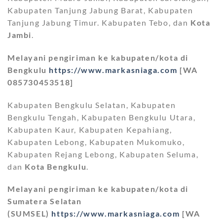
Kabupaten Tanjung Jabung Barat, Kabupaten
Tanjung Jabung Timur. Kabupaten Tebo, dan
Kota
Jambi
.
Melayani pengiriman ke kabupaten/kota di
Bengkulu
https://www.markasniaga.com
[WA
085730453518]
Kabupaten Bengkulu Selatan, Kabupaten
Bengkulu Tengah, Kabupaten Bengkulu Utara,
Kabupaten Kaur, Kabupaten Kepahiang,
Kabupaten Lebong, Kabupaten Mukomuko,
Kabupaten Rejang Lebong, Kabupaten Seluma,
dan
Kota Bengkulu
.
Melayani pengiriman ke kabupaten/kota di
Sumatera Selatan
(SUMSEL)
https://www.markasniaga.com
[WA