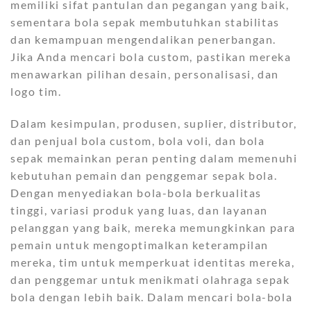
memiliki sifat pantulan dan pegangan yang baik,
sementara bola sepak membutuhkan stabilitas
dan kemampuan mengendalikan penerbangan.
Jika Anda mencari bola custom, pastikan mereka
menawarkan pilihan desain, personalisasi, dan
logo tim.
Dalam kesimpulan, produsen, suplier, distributor,
dan penjual bola custom, bola voli, dan bola
sepak memainkan peran penting dalam memenuhi
kebutuhan pemain dan penggemar sepak bola.
Dengan menyediakan bola-bola berkualitas
tinggi, variasi produk yang luas, dan layanan
pelanggan yang baik, mereka memungkinkan para
pemain untuk mengoptimalkan keterampilan
mereka, tim untuk memperkuat identitas mereka,
dan penggemar untuk menikmati olahraga sepak
bola dengan lebih baik. Dalam mencari bola-bola