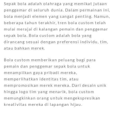
Sepak bola adalah olahraga yang memikat jutaan
penggemar di seluruh dunia. Dalam permainan ini,
bola menjadi elemen yang sangat penting. Namun,
beberapa tahun terakhir, tren bola custom telah
mulai merajai di kalangan pemain dan penggemar
sepak bola. Bola custom adalah bola yang
dirancang sesuai dengan preferensi individu, tim,
atau bahkan merek.
Bola custom memberikan peluang bagi para
pemain dan penggemar sepak bola untuk
menampilkan gaya pribadi mereka,
memperlihatkan identitas tim, atau
mempromosikan merek mereka. Dari desain unik
hingga logo tim yang menarik, bola custom
memungkinkan orang untuk mengekspresikan
kreativitas mereka di lapangan hijau.