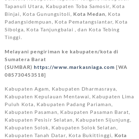
Tapanuli Utara, Kabupaten Toba Samosir, Kota
Binjai, Kota Gunungsitoli,
Kota Medan
, Kota
Padangsidempuan, Kota Pematangsiantar, Kota
Sibolga, Kota Tanjungbalai , dan Kota Tebing
Tinggi.
Melayani pengiriman ke kabupaten/kota di
Sumatera Barat
(SUMBAR)
https://www.markasniaga.com
[WA
085730453518]
Kabupaten Agam, Kabupaten Dharmasraya,
Kabupaten Kepulauan Mentawai, Kabupaten Lima
Puluh Kota, Kabupaten Padang Pariaman,
Kabupaten Pasaman, Kabupaten Pasaman Barat,
Kabupaten Pesisir Selatan, Kabupaten Sijunjung,
Kabupaten Solok, Kabupaten Solok Selatan,
Kabupaten Tanah Datar, Kota Bukittinggi,
Kota