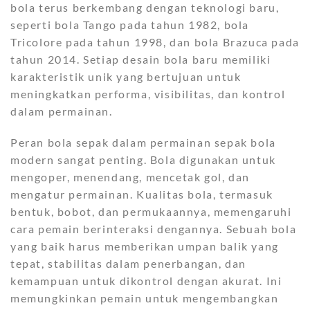
bola terus berkembang dengan teknologi baru,
seperti bola Tango pada tahun 1982, bola
Tricolore pada tahun 1998, dan bola Brazuca pada
tahun 2014. Setiap desain bola baru memiliki
karakteristik unik yang bertujuan untuk
meningkatkan performa, visibilitas, dan kontrol
dalam permainan.
Peran bola sepak dalam permainan sepak bola
modern sangat penting. Bola digunakan untuk
mengoper, menendang, mencetak gol, dan
mengatur permainan. Kualitas bola, termasuk
bentuk, bobot, dan permukaannya, memengaruhi
cara pemain berinteraksi dengannya. Sebuah bola
yang baik harus memberikan umpan balik yang
tepat, stabilitas dalam penerbangan, dan
kemampuan untuk dikontrol dengan akurat. Ini
memungkinkan pemain untuk mengembangkan