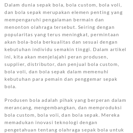
Dalam dunia sepak bola, bola custom, bola voli,
dan bola sepak merupakan elemen penting yang
mempengaruhi pengalaman bermain dan
menonton olahraga tersebut. Seiring dengan
popularitas yang terus meningkat, permintaan
akan bola-bola berkualitas dan sesuai dengan
kebutuhan individu semakin tinggi. Dalam artikel
ini, kita akan menjelajahi peran produsen,
supplier, distributor, dan penjual bola custom,
bola voli, dan bola sepak dalam memenuhi
kebutuhan para pemain dan penggemar sepak
bola.
Produsen bola adalah pihak yang berperan dalam
merancang, mengembangkan, dan memproduksi
bola custom, bola voli, dan bola sepak. Mereka
memadukan inovasi teknologi dengan
pengetahuan tentang olahraga sepak bola untuk