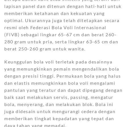
lapisan panel dan ditenun dengan hati-hati untuk
memberikan ketahanan dan kekuatan yang
optimal. Ukurannya juga telah ditetapkan secara
resmi oleh Federasi Bola Voli Internasional
(FIVB) sebagai lingkar 65-67 cm dan berat 260-
280 gram untuk pria, serta lingkar 63-65 cm dan
berat 250-260 gram untuk wanita.
Keunggulan bola voli terletak pada desainnya
yang memungkinkan pemain mengendalikan bola
dengan presisi tinggi. Permukaan bola yang halus
dan elastis memungkinkan bola voli mengalami
pantulan yang teratur dan dapat dipegang dengan
baik saat melakukan servis, passing, mengatur
bola, menyerang, dan melakukan blok. Bola ini
juga didesain untuk mengurangi cedera dengan
memberikan tingkat kepadatan yang tepat dan
daya tahan yang memadai.