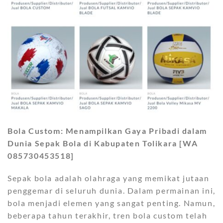
Bola Custom: Menampilkan Gaya Pribadi dalam
Dunia Sepak Bola di Kabupaten Tolikara [WA
085730453518]
Sepak bola adalah olahraga yang memikat jutaan
penggemar di seluruh dunia. Dalam permainan ini,
bola menjadi elemen yang sangat penting. Namun,
beberapa tahun terakhir, tren bola custom telah