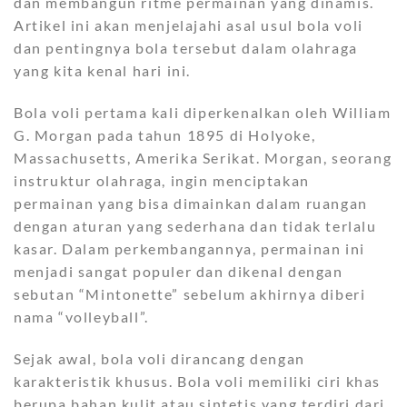
dan membangun ritme permainan yang dinamis.
Artikel ini akan menjelajahi asal usul bola voli
dan pentingnya bola tersebut dalam olahraga
yang kita kenal hari ini.
Bola voli pertama kali diperkenalkan oleh William
G. Morgan pada tahun 1895 di Holyoke,
Massachusetts, Amerika Serikat. Morgan, seorang
instruktur olahraga, ingin menciptakan
permainan yang bisa dimainkan dalam ruangan
dengan aturan yang sederhana dan tidak terlalu
kasar. Dalam perkembangannya, permainan ini
menjadi sangat populer dan dikenal dengan
sebutan “Mintonette” sebelum akhirnya diberi
nama “volleyball”.
Sejak awal, bola voli dirancang dengan
karakteristik khusus. Bola voli memiliki ciri khas
berupa bahan kulit atau sintetis yang terdiri dari