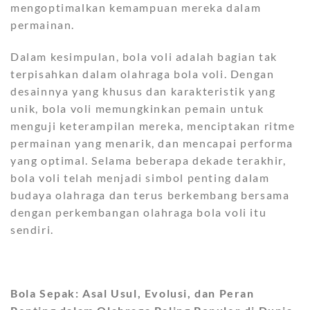
mengoptimalkan kemampuan mereka dalam
permainan.
Dalam kesimpulan, bola voli adalah bagian tak
terpisahkan dalam olahraga bola voli. Dengan
desainnya yang khusus dan karakteristik yang
unik, bola voli memungkinkan pemain untuk
menguji keterampilan mereka, menciptakan ritme
permainan yang menarik, dan mencapai performa
yang optimal. Selama beberapa dekade terakhir,
bola voli telah menjadi simbol penting dalam
budaya olahraga dan terus berkembang bersama
dengan perkembangan olahraga bola voli itu
sendiri.
Bola Sepak: Asal Usul, Evolusi, dan Peran