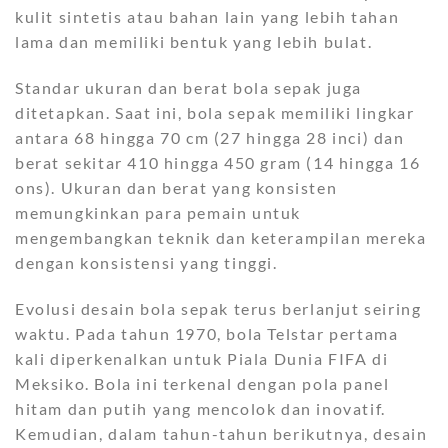
kulit sintetis atau bahan lain yang lebih tahan
lama dan memiliki bentuk yang lebih bulat.
Standar ukuran dan berat bola sepak juga
ditetapkan. Saat ini, bola sepak memiliki lingkar
antara 68 hingga 70 cm (27 hingga 28 inci) dan
berat sekitar 410 hingga 450 gram (14 hingga 16
ons). Ukuran dan berat yang konsisten
memungkinkan para pemain untuk
mengembangkan teknik dan keterampilan mereka
dengan konsistensi yang tinggi.
Evolusi desain bola sepak terus berlanjut seiring
waktu. Pada tahun 1970, bola Telstar pertama
kali diperkenalkan untuk Piala Dunia FIFA di
Meksiko. Bola ini terkenal dengan pola panel
hitam dan putih yang mencolok dan inovatif.
Kemudian, dalam tahun-tahun berikutnya, desain