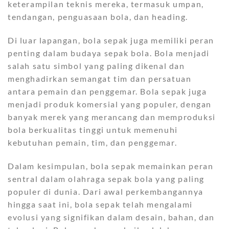
keterampilan teknis mereka, termasuk umpan,
tendangan, penguasaan bola, dan heading.
Di luar lapangan, bola sepak juga memiliki peran
penting dalam budaya sepak bola. Bola menjadi
salah satu simbol yang paling dikenal dan
menghadirkan semangat tim dan persatuan
antara pemain dan penggemar. Bola sepak juga
menjadi produk komersial yang populer, dengan
banyak merek yang merancang dan memproduksi
bola berkualitas tinggi untuk memenuhi
kebutuhan pemain, tim, dan penggemar.
Dalam kesimpulan, bola sepak memainkan peran
sentral dalam olahraga sepak bola yang paling
populer di dunia. Dari awal perkembangannya
hingga saat ini, bola sepak telah mengalami
evolusi yang signifikan dalam desain, bahan, dan