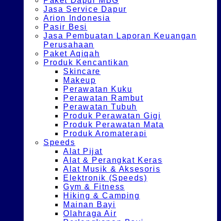
Paket Dapur MBG
Jasa Service Dapur
Arion Indonesia
Pasir Besi
Jasa Pembuatan Laporan Keuangan
Perusahaan
Paket Aqiqah
Produk Kencantikan
Skincare
Makeup
Perawatan Kuku
Perawatan Rambut
Perawatan Tubuh
Produk Perawatan Gigi
Produk Perawatan Mata
Produk Aromaterapi
Speeds
Alat Pijat
Alat & Perangkat Keras
Alat Musik & Aksesoris
Elektronik (Speeds)
Gym & Fitness
Hiking & Camping
Mainan Bayi
Olahraga Air