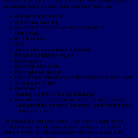
private, dan lain – lain. Contoh dari paket umroh
keluarga dengan fasilitas sebagai berikut:
Pesawat internasional
Airport taz, handling
Akomodasi hotel sesuai dengan program
Visa umrah
Ibadah umrah
APS
Tour leader dan mutowif.mutowifah
Program perjalanan regular
Extra ziarah
Asuransi perjalanan
Perlengkapan ibadah
Dokumentasi foto depan kakbah dan video perjalanan
Air Zamzam 5 liter
Bus Rawahil
Training workshop “Umrah Keluarga”
Hampers Arofahmina berupa buku panduan manasik,
video panduan manasik, dan modul cetak bimbingan
“Umrah Keluarga”
Percayakan dengan kami, Markas Niaga mitra
Arofahmina untuk perjalanan ibadah haji dan
umroh anda. Diskusikan permintaan anda dan
hubungi kontak admin kami untuk informasi lebih