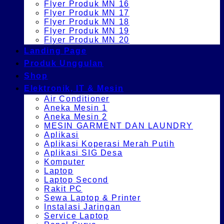
Flyer Produk MN 16
Flyer Produk MN 17
Flyer Produk MN 18
Flyer Produk MN 19
Flyer Produk MN 20
Landing Page
Produk Unggulan
Shop
Elektronik, IT & Mesin
Air Conditioner
Aneka Mesin 1
Aneka Mesin 2
MESIN GARMENT DAN LAUNDRY
Aplikasi
Aplikasi Koperasi Merah Putih
Aplikasi SIG Desa
Komputer
Laptop
Laptop Second
Rakit PC
Sewa Laptop & Printer
Instalasi Jaringan
Service Laptop