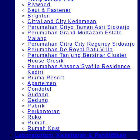
Plywood
Baut & Fastener
Brighton
CitraLand City Kedamean
Perumahan Griyo Taman Asri Sidoarjo
Perumahan Grand Multazam Estate
Malang
Perumahan Citra City Regency Sidoarjo
Perumahan De Royal Batu Villa
Perumahan Tanjung Bersinar Cluster
House Gresik
Perumahan Ahsana Syafila Residence
Kediri
Riuma Resort
Apartemen
Condotel
Gudang
Gedung
Pabrik
Perkantoran
Ruko
Rumah
Rumah Kost
Laboratorium, Kesehatan & Pendidikan