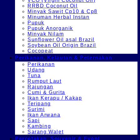
VCO (Virgin Coconut Oil)
RRBD Coconut Oil
Minyak Sawit Cp10 & Cp8
Minuman Herbal Instan
Pupuk
Pupuk Anorganik
Minyak Nilam
Sunflower Oil asal Brazil
Soybean Oil Origin Brazil
Cocopeat
Perikanan, Kelautan & Peternakan
Perikanan
Udang
Tuna
Rumput Laut
Rajungan
Cumi & Gurita
Ikan Kerapu / Kakap
Teripang
Surimi
Ikan Arwana
Sapi
Kambing
Sarang Walet
Percetakan, Souvenir & Event