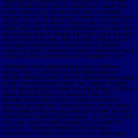
menjalankan thawaf, sa’i, serta wukuf di Arafah
dan menjalankan seluruh ketentuan ibadah haji
pada waktu dan cara tertentu yang dilakukan
dengan tertib. Pelaksanaan ibadah haji dilakukan
setiap satu tahun sekali pada bulan haji yaitu di
bulan zulhijjah, biasanya dilaksanakan mulai dari
awal bulan syawal hingga hari Idul Adha. Karena
hanya dilakukan satu tahun sekali, maka jemaah
haji dapat berasal dari umat Islam di seluruh
negara di dunia, termasuk negara Indonesia yang
sebagian besar penduduknya beragama Islam.
Beribadah ke Mekkah tidak hanya dilakukan
dengan haji, namun bisa juga dilaksanakan
dengan ibadah umroh. Umroh adalah menyengaja
untuk melaksanakan ziarah dan ibadah tertentu
serta berkunjung ke Baitullah atau Masjidil Haram
untuk mendekatkan diri kepada Allah SWT
dengan memenuhi seluruh syarat-syaratnya.
Berbeda dengan haji, pelaksanaan umroh dapat
dilaksanakan kapan saja, kecuali di hari tertentu
seperti hari Arafah pada tanggal 10 Zulhijah dan
hari-hari Tasyrik pada tanggal 11, 12, dan 13
Zulhijah. Terdapat beberapa hadist yang
menjelaskan hukum umroh dan haji, beberapa