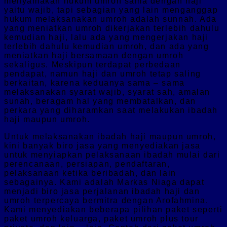
menyamakan hukum umroh sama dengan haji
yaitu wajib, tapi sebagian yang lain menganggap
hukum melaksanakan umroh adalah sunnah. Ada
yang meniatkan umroh dikerjakan terlebih dahulu
kemudian haji, lalu ada yang mengerjakan haji
terlebih dahulu kemudian umroh, dan ada yang
meniatkan haji bersamaan dengan umroh
sekaligus. Meskipun terdapat perbedaan
pendapat, namun haji dan umroh tetap saling
berkaitan, karena keduanya sama – sama
melaksanakan syarat wajib, syarat sah, amalan
sunah, beragam hal yang membatalkan, dan
perkara yang diharamkan saat melakukan ibadah
haji maupun umroh.
Untuk melaksanakan ibadah haji maupun umroh,
kini banyak biro jasa yang menyediakan jasa
untuk menyiapkan pelaksanaan ibadah mulai dari
perencanaan, persiapan, pendaftaran,
pelaksanaan ketika beribadah, dan lain
sebagainya. Kami adalah Markas Niaga dapat
menjadi biro jasa perjalanan ibadah haji dan
umroh terpercaya bermitra dengan Arofahmina.
Kami menyediakan beberapa pilihan paket seperti
paket umroh keluarga, paket umroh plus tour