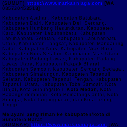
(SUMUT)
https://www.markasniaga.com
[WA
085730453518]
Kabupaten Asahan, Kabupaten Batubara,
Kabupaten Dairi, Kabupaten Deli Serdang,
Kabupaten Humbang Hasundutan, Kabupaten
Karo, Kabupaten Labuhanbatu, Kabupaten
Labuhanbatu Selatan, Kabupaten Labuhanbatu
Utara, Kabupaten Langkat, Kabupaten Mandailing
Natal, Kabupaten Nias, Kabupaten Nias Barat,
Kabupaten Nias Selatan, Kabupaten Nias Utara,
Kabupaten Padang Lawas, Kabupaten Padang
Lawas Utara, Kabupaten Pakpak Bharat,
Kabupaten Samosir, Kabupaten Serdang Bedagai,
Kabupaten Simalungun, Kabupaten Tapanuli
Selatan, Kabupaten Tapanuli Tengah, Kabupaten
Tapanuli Utara, Kabupaten Toba Samosir, Kota
Binjai, Kota Gunungsitoli,
Kota Medan
, Kota
Padangsidempuan, Kota Pematangsiantar, Kota
Sibolga, Kota Tanjungbalai , dan Kota Tebing
Tinggi.
Melayani pengiriman ke kabupaten/kota di
Sumatera Barat
(SUMBAR)
https://www.markasniaga.com
[WA