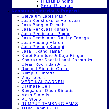
Hiasan Dinding
Sekat Ruangan
Konstruksi, Interior & Properti
Galvalum Lapis Pasir
Jasa Konstruksi & Renovasi
Jasa Bangun Rumah
Jasa Renovasi Rumah
Jasa Pembuatan Pagar
Jasa Pembuatan Railing Tangga
Jasa Pasang Plafon
Jasa Pasang Kanopi
Jasa Tukang Taman
Karet Furniture & Baja Ringan
Kontraktor Spesialisasi Konstruksi
Clean Room dan AHU
Rumput Sintetis Group
Rumput Sintetis
Vinyl Sport
VERTIKAL GARDEN
Drainase Cell
Bunga dan Daun Sintetis
Moss Sintetis
PU Stone
RUMPUT TAMBANG EMAS
Tiang Lampu PJU