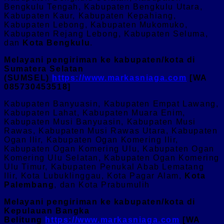
Bengkulu Tengah, Kabupaten Bengkulu Utara,
Kabupaten Kaur, Kabupaten Kepahiang,
Kabupaten Lebong, Kabupaten Mukomuko,
Kabupaten Rejang Lebong, Kabupaten Seluma,
dan
Kota Bengkulu
.
Melayani pengiriman ke kabupaten/kota di
Sumatera Selatan
(SUMSEL)
https://www.markasniaga.com
[WA
085730453518]
Kabupaten Banyuasin, Kabupaten Empat Lawang,
Kabupaten Lahat, Kabupaten Muara Enim,
Kabupaten Musi Banyuasin, Kabupaten Musi
Rawas, Kabupaten Musi Rawas Utara, Kabupaten
Ogan Ilir, Kabupaten Ogan Komering Ilir,
Kabupaten Ogan Komering Ulu, Kabupaten Ogan
Komering Ulu Selatan, Kabupaten Ogan Komering
Ulu Timur, Kabupaten Penukal Abab Lematang
Ilir, Kota Lubuklinggau, Kota Pagar Alam,
Kota
Palembang
, dan Kota Prabumulih
Melayani pengiriman ke kabupaten/kota di
Kepulauan Bangka
Belitung
https://www.markasniaga.com
[WA