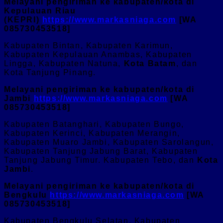
Melayani pengiriman ke kabupaten/kota di
Kepulauan Riau
(KEPRI)
https://www.markasniaga.com
[WA
085730453518]
Kabupaten Bintan, Kabupaten Karimun,
Kabupaten Kepulauan Anambas, Kabupaten
Lingga, Kabupaten Natuna,
Kota Batam
, dan
Kota Tanjung Pinang.
Melayani pengiriman ke kabupaten/kota di
Jambi
https://www.markasniaga.com
[WA
085730453518]
Kabupaten Batanghari, Kabupaten Bungo,
Kabupaten Kerinci, Kabupaten Merangin,
Kabupaten Muaro Jambi, Kabupaten Sarolangun,
Kabupaten Tanjung Jabung Barat, Kabupaten
Tanjung Jabung Timur. Kabupaten Tebo, dan
Kota
Jambi
.
Melayani pengiriman ke kabupaten/kota di
Bengkulu
https://www.markasniaga.com
[WA
085730453518]
Kabupaten Bengkulu Selatan, Kabupaten