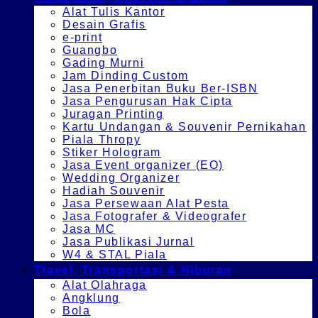
Alat Tulis Kantor
Desain Grafis
e-print
Guangbo
Gading Murni
Jam Dinding Custom
Jasa Penerbitan Buku Ber-ISBN
Jasa Pengurusan Hak Cipta
Juragan Printing
Kartu Undangan & Souvenir Pernikahan
Piala Thropy
Stiker Hologram
Jasa Event organizer (EO)
Wedding Organizer
Hadiah Souvenir
Jasa Persewaan Alat Pesta
Jasa Fotografer & Videografer
Jasa MC
Jasa Publikasi Jurnal
W4 & STAL Piala
Travel, Transportasi & Hiburan
Alat Olahraga
Angklung
Bola