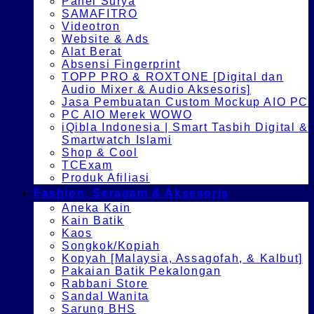
Panel Surya
SAMAFITRO
Videotron
Website & Ads
Alat Berat
Absensi Fingerprint
TOPP PRO & ROXTONE [Digital dan
Audio Mixer & Audio Aksesoris]
Jasa Pembuatan Custom Mockup AIO PC
PC AIO Merek WOWO
iQibla Indonesia | Smart Tasbih Digital &
Smartwatch Islami
Shop & Cool
TCExam
Produk Afiliasi
Fashion, Seragam & Aksesoris
Aneka Kain
Kain Batik
Kaos
Songkok/Kopiah
Kopyah [Malaysia, Assagofah, & Kalbut]
Pakaian Batik Pekalongan
Rabbani Store
Sandal Wanita
Sarung BHS