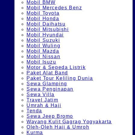
Mobil BMW
Mobil Mercedes Benz
Mobil Toyota
Mobil Honda
Mobil Daihatsu
Mobil Mitsubishi
Mobil Hyundai
Mobil Suzuki
Mobil Wuling
Mobil Mazda
Mobil Nissan
Mobil Isuzu
Motor & Sepeda Listrik
Paket Alat Band
Paket Tour Keliling Dunia
Sewa Glamping
Sewa Penginapan
Sewa Villa
Travel Jatim
Umrah & Haji
Tenda
Sewa Jeep Bromo
Wayang Kulit Gagrag Yogyakarta
Oleh-Oleh Haji & Umroh
Kurma