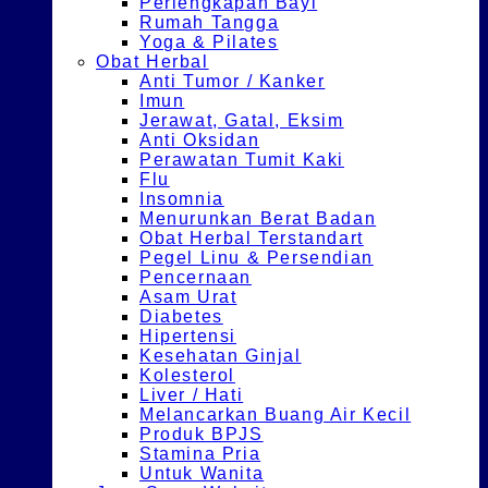
Perlengkapan Bayi
Rumah Tangga
Yoga & Pilates
Obat Herbal
Anti Tumor / Kanker
Imun
Jerawat, Gatal, Eksim
Anti Oksidan
Perawatan Tumit Kaki
Flu
Insomnia
Menurunkan Berat Badan
Obat Herbal Terstandart
Pegel Linu & Persendian
Pencernaan
Asam Urat
Diabetes
Hipertensi
Kesehatan Ginjal
Kolesterol
Liver / Hati
Melancarkan Buang Air Kecil
Produk BPJS
Stamina Pria
Untuk Wanita