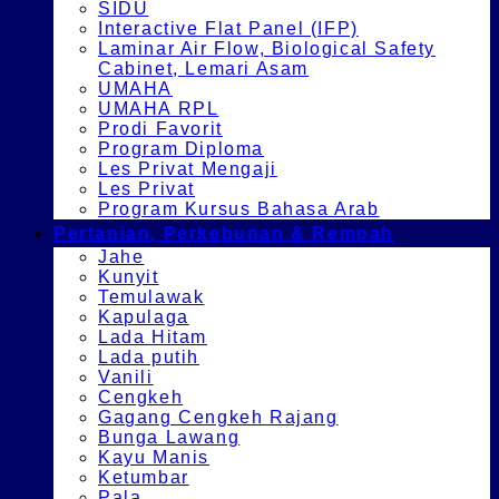
SIDU
Interactive Flat Panel (IFP)
Laminar Air Flow, Biological Safety
Cabinet, Lemari Asam
UMAHA
UMAHA RPL
Prodi Favorit
Program Diploma
Les Privat Mengaji
Les Privat
Program Kursus Bahasa Arab
Pertanian, Perkebunan & Rempah
Jahe
Kunyit
Temulawak
Kapulaga
Lada Hitam
Lada putih
Vanili
Cengkeh
Gagang Cengkeh Rajang
Bunga Lawang
Kayu Manis
Ketumbar
Pala