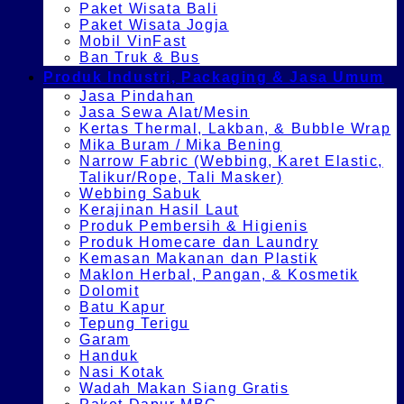
Paket Wisata Bali
Paket Wisata Jogja
Mobil VinFast
Ban Truk & Bus
Produk Industri, Packaging & Jasa Umum
Jasa Pindahan
Jasa Sewa Alat/Mesin
Kertas Thermal, Lakban, & Bubble Wrap
Mika Buram / Mika Bening
Narrow Fabric (Webbing, Karet Elastic,
Talikur/Rope, Tali Masker)
Webbing Sabuk
Kerajinan Hasil Laut
Produk Pembersih & Higienis
Produk Homecare dan Laundry
Kemasan Makanan dan Plastik
Maklon Herbal, Pangan, & Kosmetik
Dolomit
Batu Kapur
Tepung Terigu
Garam
Handuk
Nasi Kotak
Wadah Makan Siang Gratis