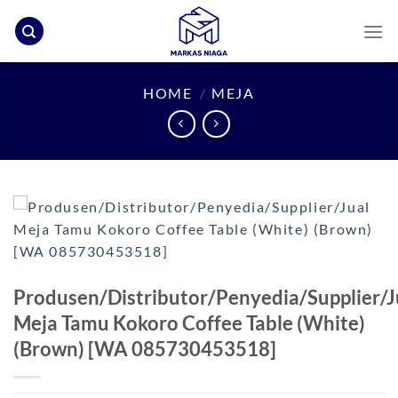
Skip
to
content
HOME
/
MEJA
Produsen/Distributor/Penyedia/Supplier/J
Meja Tamu Kokoro Coffee Table (White)
(Brown) [WA 085730453518]