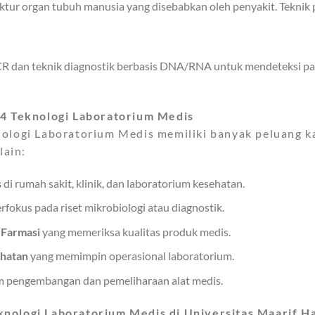
r organ tubuh manusia yang disebabkan oleh penyakit. Teknik pe
 dan teknik diagnostik berbasis DNA/RNA untuk mendeteksi pato
D4 Teknologi Laboratorium Medis
logi Laboratorium Medis memiliki banyak peluang kar
lain:
s
di rumah sakit, klinik, dan laboratorium kesehatan.
rfokus pada riset mikrobiologi atau diagnostik.
i Farmasi
yang memeriksa kualitas produk medis.
ehatan
yang memimpin operasional laboratorium.
 pengembangan dan pemeliharaan alat medis.
ologi Laboratorium Medis di Universitas Maarif Ha