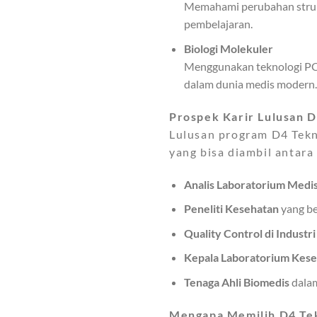
Memahami perubahan struktu
pembelajaran.
Biologi Molekuler
Menggunakan teknologi PCR
dalam dunia medis modern.
Prospek Karir Lulusan 
Lulusan program D4 Tekno
yang bisa diambil antara 
Analis Laboratorium Medi
Peneliti Kesehatan
yang be
Quality Control di Industr
Kepala Laboratorium Kes
Tenaga Ahli Biomedis
dalam
Mengapa Memilih D4 Tekn