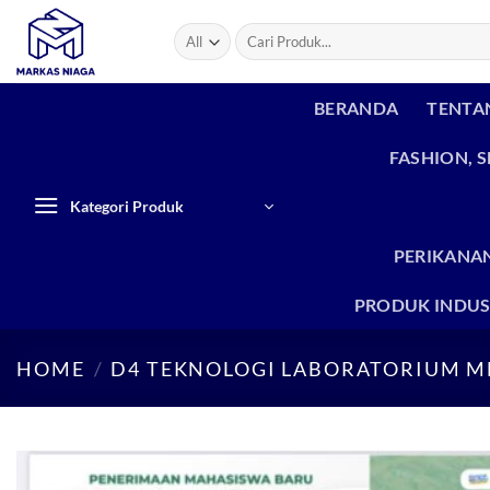
Skip
Search
to
for:
content
BERANDA
TENTA
FASHION, 
Kategori Produk
PERIKANAN
PRODUK INDUS
HOME
/
D4 TEKNOLOGI LABORATORIUM M