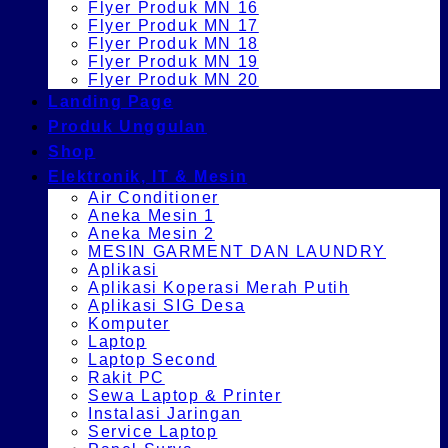
Flyer Produk MN 16
Flyer Produk MN 17
Flyer Produk MN 18
Flyer Produk MN 19
Flyer Produk MN 20
Landing Page
Produk Unggulan
Shop
Elektronik, IT & Mesin
Air Conditioner
Aneka Mesin 1
Aneka Mesin 2
MESIN GARMENT DAN LAUNDRY
Aplikasi
Aplikasi Koperasi Merah Putih
Aplikasi SIG Desa
Komputer
Laptop
Laptop Second
Rakit PC
Sewa Laptop & Printer
Instalasi Jaringan
Service Laptop