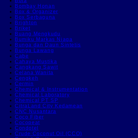
Bola
Bombay Honan
Box & Organizer
Box Serbaguna
Brighton
Briket
Buang Mengkudu
Bumiku Markas Niaga
Bunga dan Daun Sintetis
Bunga Lawang
Cabe
Cahaya Mustika
Cangkang Sawit
Celana Wanita
Cengkeh
Cermin
Chemical & Instrumentation
Chemical Laboratory
Chemical PT SP
CitraLand City Kedamean
CNC Nusantara
Coco Fiber
Cocopeat
Condotel
Crude Coconut Oil (CCO)