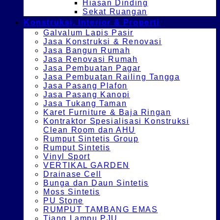
Hiasan Dinding
Sekat Ruangan
Konstruksi, Interior & Properti
Galvalum Lapis Pasir
Jasa Konstruksi & Renovasi
Jasa Bangun Rumah
Jasa Renovasi Rumah
Jasa Pembuatan Pagar
Jasa Pembuatan Railing Tangga
Jasa Pasang Plafon
Jasa Pasang Kanopi
Jasa Tukang Taman
Karet Furniture & Baja Ringan
Kontraktor Spesialisasi Konstruksi
Clean Room dan AHU
Rumput Sintetis Group
Rumput Sintetis
Vinyl Sport
VERTIKAL GARDEN
Drainase Cell
Bunga dan Daun Sintetis
Moss Sintetis
PU Stone
RUMPUT TAMBANG EMAS
Tiang Lampu PJU