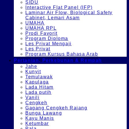
SIDU
Interactive Flat Panel (IFP)
Laminar Air Flow, Biological Safety
Cabinet, Lemari Asam
UMAHA
UMAHA RPL
Prodi Favorit
Program Diploma
Les Privat Mengaji
Les Privat
Program Kursus Bahasa Arab
Pertanian, Perkebunan & Rempah
Jahe
Kunyit
Temulawak
Kapulaga
Lada Hitam
Lada putih
Vanili
Cengkeh
Gagang Cengkeh Rajang
Bunga Lawang
Kayu Manis
Ketumbar
Pala