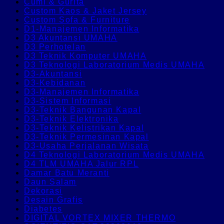
Cumi & Gurita
Custom Kaos & Jaket Jersey
Custom Sofa & Furniture
D1-Manajemen Informatika
D3 Akuntansi UMAHA
D3 Perhotelan
D3 Teknik Komputer UMAHA
D3 Teknologi Laboratorium Medis UMAHA
D3-Akuntansi
D3-Kebidanan
D3-Manajemen Informatika
D3-Sistem Informasi
D3-Teknik Bangunan Kapal
D3-Teknik Elektronika
D3-Teknik Kelistrikan Kapal
D3-Teknik Permesinan Kapal
D3-Usaha Perjalanan Wisata
D4 Teknologi Laboratorium Medis UMAHA
D4 TLM UMAHA Jalur RPL
Damar Batu Meranti
Daun Salam
Dekorasi
Desain Grafis
Diabetes
DIGITAL VORTEX MIXER THERMO