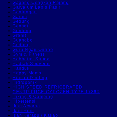
Gagang Cengkeh Rajang
Galvalum Lapis Pasir
Gantungan
Garam
Gedung
Genset
Genteng
Granit
Guangbo
Gudang
Guru Ngaji Online
Gym & Fitness
Habbatus Sauda
Hadiah Souvenir
Handuk
Happy Momo
Hiasan Dinding
Hidroponik
HIGH SPEED REFRIGERATED
CENTRIFUGE GYROZEN TYPE 1736R
Hiking & Camping
Hipertensi
Ikan Arwana
Ikan Hias
Ikan Kerapu / Kakap