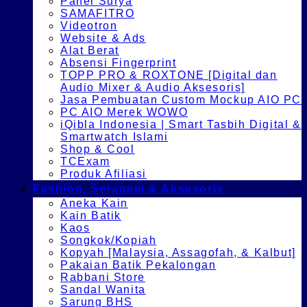
Panel Surya
SAMAFITRO
Videotron
Website & Ads
Alat Berat
Absensi Fingerprint
TOPP PRO & ROXTONE [Digital dan
Audio Mixer & Audio Aksesoris]
Jasa Pembuatan Custom Mockup AIO PC
PC AIO Merek WOWO
iQibla Indonesia | Smart Tasbih Digital &
Smartwatch Islami
Shop & Cool
TCExam
Produk Afiliasi
Fashion, Seragam & Aksesoris
Aneka Kain
Kain Batik
Kaos
Songkok/Kopiah
Kopyah [Malaysia, Assagofah, & Kalbut]
Pakaian Batik Pekalongan
Rabbani Store
Sandal Wanita
Sarung BHS