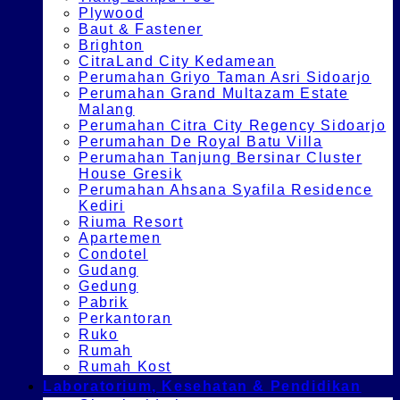
Plywood
Baut & Fastener
Brighton
CitraLand City Kedamean
Perumahan Griyo Taman Asri Sidoarjo
Perumahan Grand Multazam Estate
Malang
Perumahan Citra City Regency Sidoarjo
Perumahan De Royal Batu Villa
Perumahan Tanjung Bersinar Cluster
House Gresik
Perumahan Ahsana Syafila Residence
Kediri
Riuma Resort
Apartemen
Condotel
Gudang
Gedung
Pabrik
Perkantoran
Ruko
Rumah
Rumah Kost
Laboratorium, Kesehatan & Pendidikan