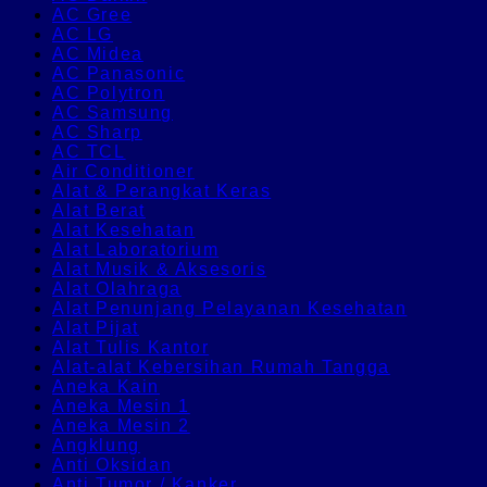
AC Gree
AC LG
AC Midea
AC Panasonic
AC Polytron
AC Samsung
AC Sharp
AC TCL
Air Conditioner
Alat & Perangkat Keras
Alat Berat
Alat Kesehatan
Alat Laboratorium
Alat Musik & Aksesoris
Alat Olahraga
Alat Penunjang Pelayanan Kesehatan
Alat Pijat
Alat Tulis Kantor
Alat-alat Kebersihan Rumah Tangga
Aneka Kain
Aneka Mesin 1
Aneka Mesin 2
Angklung
Anti Oksidan
Anti Tumor / Kanker