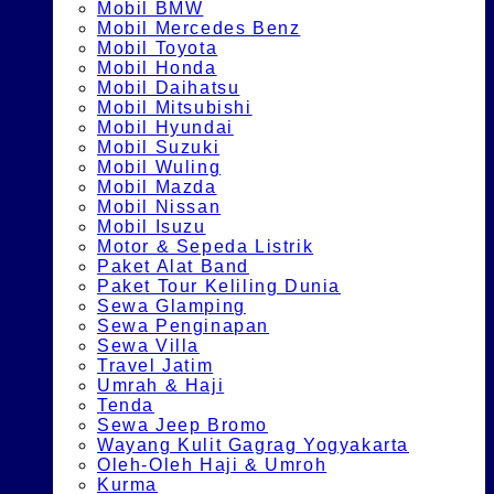
Mobil BMW
Mobil Mercedes Benz
Mobil Toyota
Mobil Honda
Mobil Daihatsu
Mobil Mitsubishi
Mobil Hyundai
Mobil Suzuki
Mobil Wuling
Mobil Mazda
Mobil Nissan
Mobil Isuzu
Motor & Sepeda Listrik
Paket Alat Band
Paket Tour Keliling Dunia
Sewa Glamping
Sewa Penginapan
Sewa Villa
Travel Jatim
Umrah & Haji
Tenda
Sewa Jeep Bromo
Wayang Kulit Gagrag Yogyakarta
Oleh-Oleh Haji & Umroh
Kurma