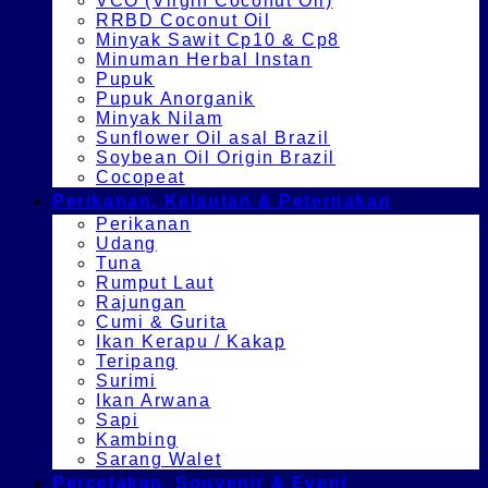
VCO (Virgin Coconut Oil)
RRBD Coconut Oil
Minyak Sawit Cp10 & Cp8
Minuman Herbal Instan
Pupuk
Pupuk Anorganik
Minyak Nilam
Sunflower Oil asal Brazil
Soybean Oil Origin Brazil
Cocopeat
Perikanan, Kelautan & Peternakan
Perikanan
Udang
Tuna
Rumput Laut
Rajungan
Cumi & Gurita
Ikan Kerapu / Kakap
Teripang
Surimi
Ikan Arwana
Sapi
Kambing
Sarang Walet
Percetakan, Souvenir & Event