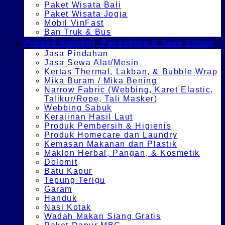
Paket Wisata Bali
Paket Wisata Jogja
Mobil VinFast
Ban Truk & Bus
Produk Industri, Packaging & Jasa Umum
Jasa Pindahan
Jasa Sewa Alat/Mesin
Kertas Thermal, Lakban, & Bubble Wrap
Mika Buram / Mika Bening
Narrow Fabric (Webbing, Karet Elastic,
Talikur/Rope, Tali Masker)
Webbing Sabuk
Kerajinan Hasil Laut
Produk Pembersih & Higienis
Produk Homecare dan Laundry
Kemasan Makanan dan Plastik
Maklon Herbal, Pangan, & Kosmetik
Dolomit
Batu Kapur
Tepung Terigu
Garam
Handuk
Nasi Kotak
Wadah Makan Siang Gratis