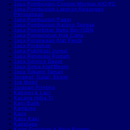
Jasa Pembuatan Custom Mockup AIO PC
Jasa Pembuatan Laporan Keuangan
Perusahaan
Jasa Pembuatan Pagar
Jasa Pembuatan Railing Tangga
Jasa Penerbitan Buku Ber-ISBN
Jasa Pengurusan Hak Cipta
Jasa Persewaan Alat Pesta
Jasa Pindahan
Jasa Publikasi Jurnal
Jasa Renovasi Rumah
Jasa Service Dapur
Jasa Sewa Alat/Mesin
Jasa Tukang Taman
Jerawat, Gatal, Eksim
Jok Mobil
Juragan Printing
Kabinet & Laci
Kacang India Tj
Kain Batik
Kambing
Kaos
Kaos Kaki
Kapulaga
Karet Furniture & Baja Ringan