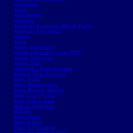
Anyaman
Aomi
Apartemen
Aplikasi
Aplikasi Koperasi Merah Putih
Aplikasi SIG Desa
Arang
Area
Arion Indonesia
Asam Jawa Biji (Asal NTT)
Asam Trengguli
Asam Urat
Asishah / Kopi Nangka
Bahan Obat Farmasi
Baju Anak
Baju Muslim Pria
Baju Muslim Wanita
BAK Cuci Piring
Ban Truk & Bus
Bantal Dudukan
Batako
Batu Alam
Batu Kapur
Baut & Fastener
Bawang Putih Kating