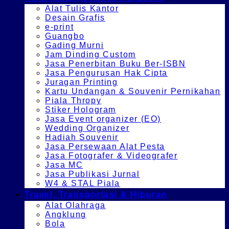
Alat Tulis Kantor
Desain Grafis
e-print
Guangbo
Gading Murni
Jam Dinding Custom
Jasa Penerbitan Buku Ber-ISBN
Jasa Pengurusan Hak Cipta
Juragan Printing
Kartu Undangan & Souvenir Pernikahan
Piala Thropy
Stiker Hologram
Jasa Event organizer (EO)
Wedding Organizer
Hadiah Souvenir
Jasa Persewaan Alat Pesta
Jasa Fotografer & Videografer
Jasa MC
Jasa Publikasi Jurnal
W4 & STAL Piala
Travel, Transportasi & Hiburan
Alat Olahraga
Angklung
Bola