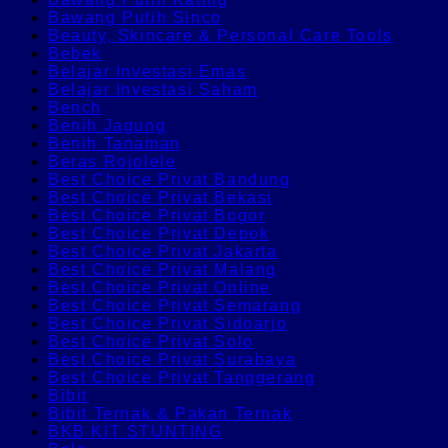
Bawang Putih Sinco
Beauty, Skincare & Personal Care Tools
Bebek
Belajar Investasi Emas
Belajar Investasi Saham
Bench
Benih Jagung
Benih Tanaman
Beras Rojolele
Best Choice Privat Bandung
Best Choice Privat Bekasi
Best Choice Privat Bogor
Best Choice Privat Depok
Best Choice Privat Jakarta
Best Choice Privat Malang
Best Choice Privat Online
Best Choice Privat Semarang
Best Choice Privat Sidoarjo
Best Choice Privat Solo
Best Choice Privat Surabaya
Best Choice Privat Tanggerang
Bibit
Bibit Ternak & Pakan Ternak
BKB KIT STUNTING