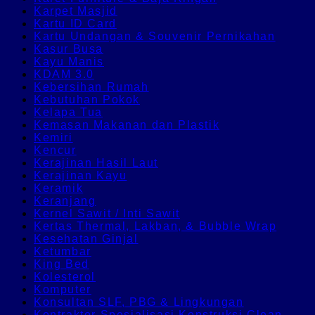
Karpet Masjid
Kartu ID Card
Kartu Undangan & Souvenir Pernikahan
Kasur Busa
Kayu Manis
KDAM 3.0
Kebersihan Rumah
Kebutuhan Pokok
Kelapa Tua
Kemasan Makanan dan Plastik
Kemiri
Kencur
Kerajinan Hasil Laut
Kerajinan Kayu
Keramik
Keranjang
Kernel Sawit / Inti Sawit
Kertas Thermal, Lakban, & Bubble Wrap
Kesehatan Ginjal
Ketumbar
King Bed
Kolesterol
Komputer
Konsultan SLF, PBG & Lingkungan
Kontraktor Spesialisasi Konstruksi Clean