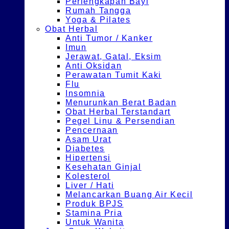
Perlengkapan Bayi
Rumah Tangga
Yoga & Pilates
Obat Herbal
Anti Tumor / Kanker
Imun
Jerawat, Gatal, Eksim
Anti Oksidan
Perawatan Tumit Kaki
Flu
Insomnia
Menurunkan Berat Badan
Obat Herbal Terstandart
Pegel Linu & Persendian
Pencernaan
Asam Urat
Diabetes
Hipertensi
Kesehatan Ginjal
Kolesterol
Liver / Hati
Melancarkan Buang Air Kecil
Produk BPJS
Stamina Pria
Untuk Wanita