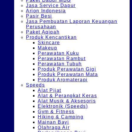
Paket Dapur MBG
Jasa Service Dapur
Arion Indonesia
Pasir Besi
Jasa Pembuatan Laporan Keuangan
Perusahaan
Paket Aqiqah
Produk Kencantikan
Skincare
Makeup
Perawatan Kuku
Perawatan Rambut
Perawatan Tubuh
Produk Perawatan Gigi
Produk Perawatan Mata
Produk Aromaterapi
Speeds
Alat Pijat
Alat & Perangkat Keras
Alat Musik & Aksesoris
Elektronik (Speeds)
Gym & Fitness
Hiking & Camping
Mainan Bayi
Olahraga Air