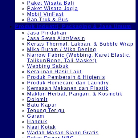
Paket Wisata Bali
Paket Wisata Jogja
Mobil VinFast
Ban Truk & Bus
Produk Industri, Packaging & Jasa Umum
Jasa Pindahan
Jasa Sewa Alat/Mesin
Kertas Thermal, Lakban, & Bubble Wrap
Mika Buram / Mika Bening
Narrow Fabric (Webbing, Karet Elastic,
Talikur/Rope, Tali Masker)
Webbing Sabuk
Kerajinan Hasil Laut
Produk Pembersih & Higienis
Produk Homecare dan Laundry
Kemasan Makanan dan Plastik
Maklon Herbal, Pangan, & Kosmetik
Dolomit
Batu Kapur
Tepung Terigu
Garam
Handuk
Nasi Kotak
Wadah Makan Siang Gratis