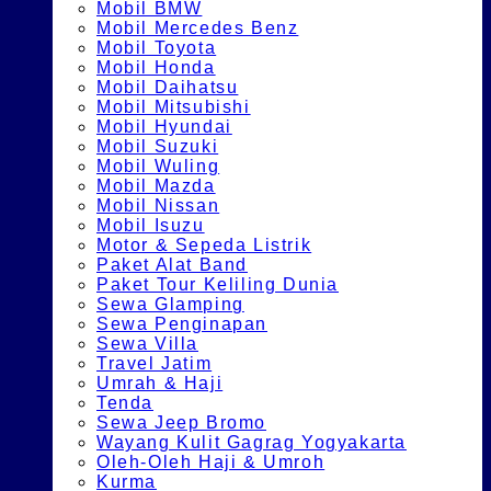
Mobil BMW
Mobil Mercedes Benz
Mobil Toyota
Mobil Honda
Mobil Daihatsu
Mobil Mitsubishi
Mobil Hyundai
Mobil Suzuki
Mobil Wuling
Mobil Mazda
Mobil Nissan
Mobil Isuzu
Motor & Sepeda Listrik
Paket Alat Band
Paket Tour Keliling Dunia
Sewa Glamping
Sewa Penginapan
Sewa Villa
Travel Jatim
Umrah & Haji
Tenda
Sewa Jeep Bromo
Wayang Kulit Gagrag Yogyakarta
Oleh-Oleh Haji & Umroh
Kurma