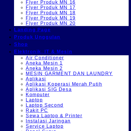
Flyer Produk MN 16
Flyer Produk MN 17
Flyer Produk MN 18
Flyer Produk MN 19
Flyer Produk MN 20
Landing Page
Produk Unggulan
Shop
Elektronik, IT & Mesin
Air Conditioner
Aneka Mesin 1
Aneka Mesin 2
MESIN GARMENT DAN LAUNDRY
Aplikasi
Aplikasi Koperasi Merah Putih
Aplikasi SIG Desa
Komputer
Laptop
Laptop Second
Rakit PC
Sewa Laptop & Printer
Instalasi Jaringan
Service Laptop