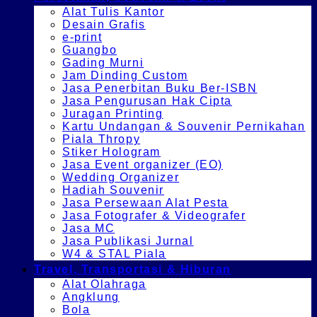
Alat Tulis Kantor
Desain Grafis
e-print
Guangbo
Gading Murni
Jam Dinding Custom
Jasa Penerbitan Buku Ber-ISBN
Jasa Pengurusan Hak Cipta
Juragan Printing
Kartu Undangan & Souvenir Pernikahan
Piala Thropy
Stiker Hologram
Jasa Event organizer (EO)
Wedding Organizer
Hadiah Souvenir
Jasa Persewaan Alat Pesta
Jasa Fotografer & Videografer
Jasa MC
Jasa Publikasi Jurnal
W4 & STAL Piala
Travel, Transportasi & Hiburan
Alat Olahraga
Angklung
Bola