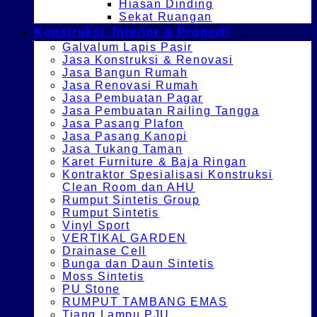
Hiasan Dinding
Sekat Ruangan
Konstruksi, Interior & Properti
Galvalum Lapis Pasir
Jasa Konstruksi & Renovasi
Jasa Bangun Rumah
Jasa Renovasi Rumah
Jasa Pembuatan Pagar
Jasa Pembuatan Railing Tangga
Jasa Pasang Plafon
Jasa Pasang Kanopi
Jasa Tukang Taman
Karet Furniture & Baja Ringan
Kontraktor Spesialisasi Konstruksi
Clean Room dan AHU
Rumput Sintetis Group
Rumput Sintetis
Vinyl Sport
VERTIKAL GARDEN
Drainase Cell
Bunga dan Daun Sintetis
Moss Sintetis
PU Stone
RUMPUT TAMBANG EMAS
Tiang Lampu PJU