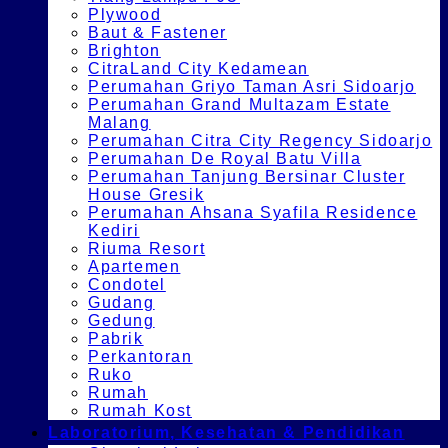
Plywood
Baut & Fastener
Brighton
CitraLand City Kedamean
Perumahan Griyo Taman Asri Sidoarjo
Perumahan Grand Multazam Estate
Malang
Perumahan Citra City Regency Sidoarjo
Perumahan De Royal Batu Villa
Perumahan Tanjung Bersinar Cluster
House Gresik
Perumahan Ahsana Syafila Residence
Kediri
Riuma Resort
Apartemen
Condotel
Gudang
Gedung
Pabrik
Perkantoran
Ruko
Rumah
Rumah Kost
Laboratorium, Kesehatan & Pendidikan