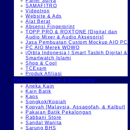
Panel Surya
SAMAFITRO
Videotron
Website & Ads
Alat Berat
Absensi Fingerprint
TOPP PRO & ROXTONE [Digital dan
Audio Mixer & Audio Aksesoris]
Jasa Pembuatan Custom Mockup AIO PC
PC AIO Merek WOWO
iQibla Indonesia | Smart Tasbih Digital &
Smartwatch Islami
Shop & Cool
TCExam
Produk Afiliasi
Fashion, Seragam & Aksesoris
Aneka Kain
Kain Batik
Kaos
Songkok/Kopiah
Kopyah [Malaysia, Assagofah, & Kalbut]
Pakaian Batik Pekalongan
Rabbani Store
Sandal Wanita
Sarung BHS