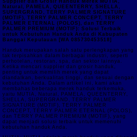
Supplier dan Grosir Handuk Merek MUTIA,
Natural, PAMELA, QUEENTERRY, SHELLA,
SUPERGRAND, TERRY PALMER SIGNATURE
(MOTIF), TERRY PALMER CONCEPT, TERRY
PALMER ETERNAL (POLOS), dan TERRY
PALMER PREMIUM (MOTIF): Solusi Terbaik
untuk Kebutuhan Handuk Anda di Kabupaten
Banggai Kepulauan [WA 085730453518]
Handuk merupakan salah satu perlengkapan yang
tak terpisahkan dalam berbagai industri, seperti
perhotelan, restoran, spa, dan sektor lainnya.
Ketika mencari supplier dan grosir handuk,
penting untuk memilih merek yang dapat
diandalkan, berkualitas tinggi, dan sesuai dengan
kebutuhan Anda. Dalam artikel ini, kami akan
membahas beberapa merek handuk terkemuka,
yaitu MUTIA, Natural, PAMELA, QUEENTERRY,
SHELLA, SUPERGRAND, TERRY PALMER
SIGNATURE (MOTIF), TERRY PALMER
CONCEPT, TERRY PALMER ETERNAL (POLOS),
dan TERRY PALMER PREMIUM (MOTIF), yang
dapat menjadi solusi terbaik untuk memenuhi
kebutuhan handuk Anda.