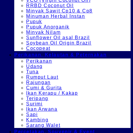
VCO (Virgin Coconut Oil)
RRBD Coconut Oil
Minyak Sawit Cp10 & Cp8
Minuman Herbal Instan
Pupuk
Pupuk Anorganik
Minyak Nilam
Sunflower Oil asal Brazil
Soybean Oil Origin Brazil
Cocopeat
Perikanan, Kelautan & Peternakan
Perikanan
Udang
Tuna
Rumput Laut
Rajungan
Cumi & Gurita
Ikan Kerapu / Kakap
Teripang
Surimi
Ikan Arwana
Sapi
Kambing
Sarang Walet
Percetakan, Souvenir & Event