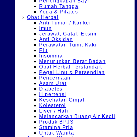
Perlengkapan Bayi
Rumah Tangga
Yoga & Pilates
Obat Herbal
Anti Tumor / Kanker
Imun
Jerawat, Gatal, Eksim
Anti Oksidan
Perawatan Tumit Kaki
Flu
Insomnia
Menurunkan Berat Badan
Obat Herbal Terstandart
Pegel Linu & Persendian
Pencernaan
Asam Urat
Diabetes
Hipertensi
Kesehatan Ginjal
Kolesterol
Liver / Hati
Melancarkan Buang Air Kecil
Produk BPJS
Stamina Pria
Untuk Wanita