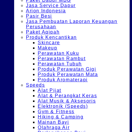
Paket Dapur MBG
Jasa Service Dapur
Arion Indonesia
Pasir Besi
Jasa Pembuatan Laporan Keuangan
Perusahaan
Paket Aqiqah
Produk Kencantikan
Skincare
Makeup
Perawatan Kuku
Perawatan Rambut
Perawatan Tubuh
Produk Perawatan Gigi
Produk Perawatan Mata
Produk Aromaterapi
Speeds
Alat Pijat
Alat & Perangkat Keras
Alat Musik & Aksesoris
Elektronik (Speeds)
Gym & Fitness
Hiking & Camping
Mainan Bayi
Olahraga Air