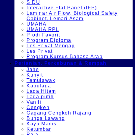
SIDU
Interactive Flat Panel (IFP)
Laminar Air Flow, Biological Safety
Cabinet, Lemari Asam
UMAHA
UMAHA RPL
Prodi Favorit
Program Diploma
Les Privat Mengaji
Les Privat
Program Kursus Bahasa Arab
Pertanian, Perkebunan & Rempah
Jahe
Kunyit
Temulawak
Kapulaga
Lada Hitam
Lada putih
Vanili
Cengkeh
Gagang Cengkeh Rajang
Bunga Lawang
Kayu Manis
Ketumbar
Pala