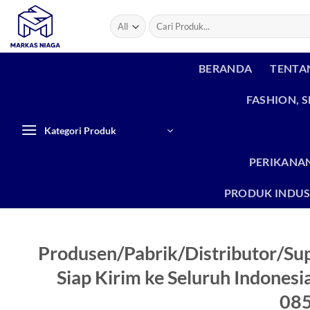
Skip
Search
to
for:
content
BERANDA
TENTA
FASHION, 
Kategori Produk
PERIKANAN
PRODUK INDUS
Produsen/Pabrik/Distributor/Sup
Siap Kirim ke Seluruh Indones
08