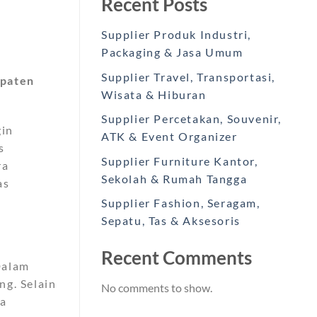
Recent Posts
Supplier Produk Industri,
Packaging & Jasa Umum
Supplier Travel, Transportasi,
upaten
Wisata & Hiburan
Supplier Percetakan, Souvenir,
gin
ATK & Event Organizer
s
Supplier Furniture Kantor,
ra
Sekolah & Rumah Tangga
as
Supplier Fashion, Seragam,
Sepatu, Tas & Aksesoris
Recent Comments
Dalam
ng. Selain
No comments to show.
ea