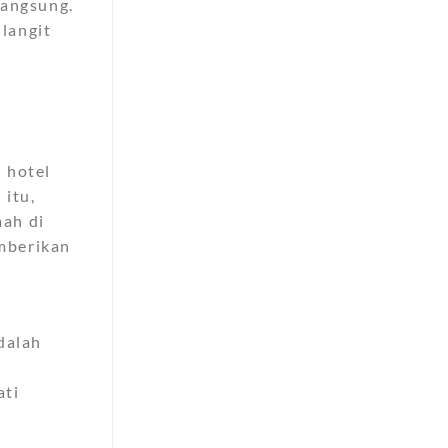
langsung.
langit
 hotel
 itu,
mah di
emberikan
dalah
ati