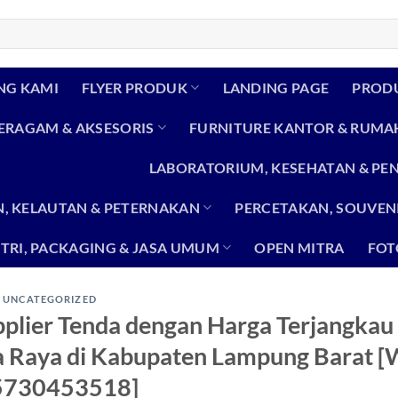
NG KAMI
FLYER PRODUK
LANDING PAGE
PROD
SERAGAM & AKSESORIS
FURNITURE KANTOR & RUMA
LABORATORIUM, KESEHATAN & PE
, KELAUTAN & PETERNAKAN
PERCETAKAN, SOUVENI
TRI, PACKAGING & JASA UMUM
OPEN MITRA
FOT
UNCATEGORIZED
plier Tenda dengan Harga Terjangkau
ia Raya di Kabupaten Lampung Barat 
5730453518]