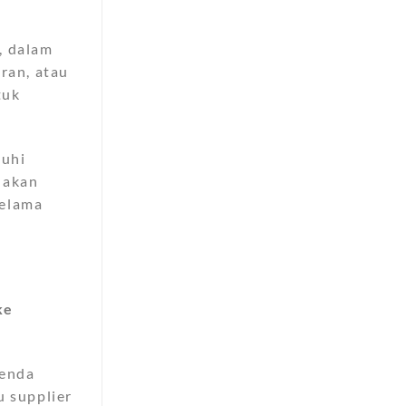
, dalam
ran, atau
tuk
nuhi
nakan
selama
ke
tenda
u supplier