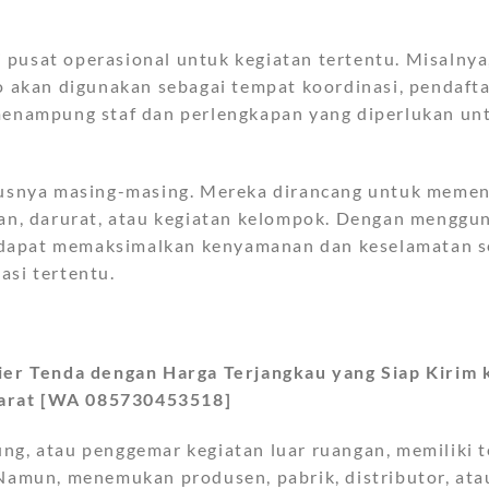
 pusat operasional untuk kegiatan tertentu. Misalnya
ko akan digunakan sebagai tempat koordinasi, pendafta
 menampung staf dan perlengkapan yang diperlukan un
ususnya masing-masing. Mereka dirancang untuk meme
ngan, darurat, atau kegiatan kelompok. Dengan menggu
 dapat memaksimalkan kenyamanan dan keselamatan 
asi tertentu.
r Tenda dengan Harga Terjangkau yang Siap Kirim 
Barat [WA 085730453518]
ng, atau penggemar kegiatan luar ruangan, memiliki 
 Namun, menemukan produsen, pabrik, distributor, ata