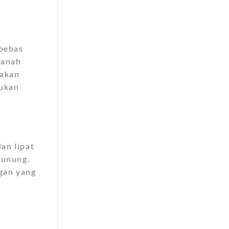
 bebas
tanah
takan
lukan
an lipat
gunung.
gan yang