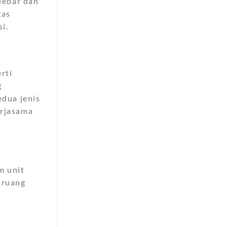
 lebar dan
gas
i.
rti
g
dua jenis
erjasama
m unit
 ruang
u