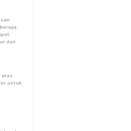
luan
eberapa
apat.
tur dan
o atau
ler untuk
n