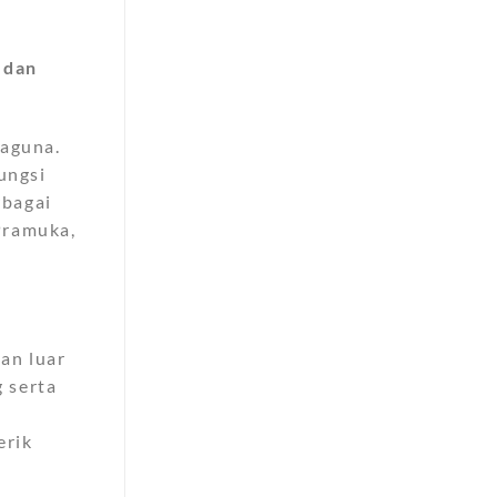
 dan
baguna.
ungsi
rbagai
Pramuka,
an luar
 serta
erik