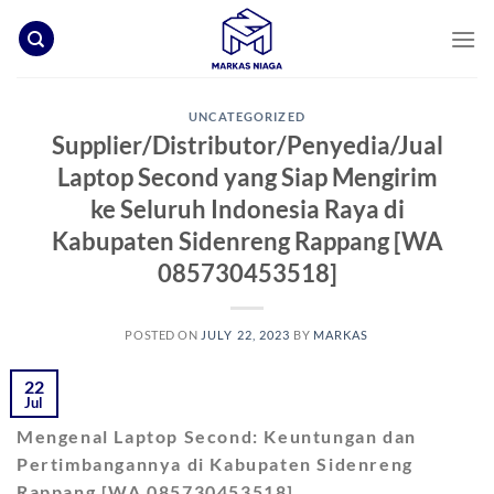
Skip
to
content
UNCATEGORIZED
Supplier/Distributor/Penyedia/Jual
Laptop Second yang Siap Mengirim
ke Seluruh Indonesia Raya di
Kabupaten Sidenreng Rappang [WA
085730453518]
POSTED ON
JULY 22, 2023
BY
MARKAS
22
Jul
Mengenal Laptop Second: Keuntungan dan
Pertimbangannya di Kabupaten Sidenreng
Rappang [WA 085730453518]