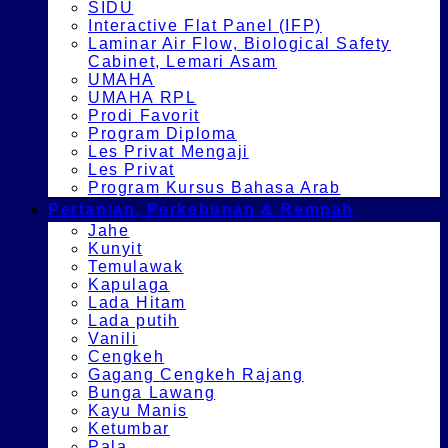
SIDU
Interactive Flat Panel (IFP)
Laminar Air Flow, Biological Safety
Cabinet, Lemari Asam
UMAHA
UMAHA RPL
Prodi Favorit
Program Diploma
Les Privat Mengaji
Les Privat
Program Kursus Bahasa Arab
Pertanian, Perkebunan & Rempah
Jahe
Kunyit
Temulawak
Kapulaga
Lada Hitam
Lada putih
Vanili
Cengkeh
Gagang Cengkeh Rajang
Bunga Lawang
Kayu Manis
Ketumbar
Pala