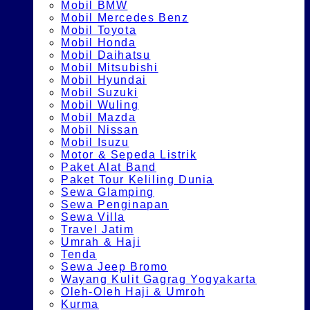
Mobil BMW
Mobil Mercedes Benz
Mobil Toyota
Mobil Honda
Mobil Daihatsu
Mobil Mitsubishi
Mobil Hyundai
Mobil Suzuki
Mobil Wuling
Mobil Mazda
Mobil Nissan
Mobil Isuzu
Motor & Sepeda Listrik
Paket Alat Band
Paket Tour Keliling Dunia
Sewa Glamping
Sewa Penginapan
Sewa Villa
Travel Jatim
Umrah & Haji
Tenda
Sewa Jeep Bromo
Wayang Kulit Gagrag Yogyakarta
Oleh-Oleh Haji & Umroh
Kurma