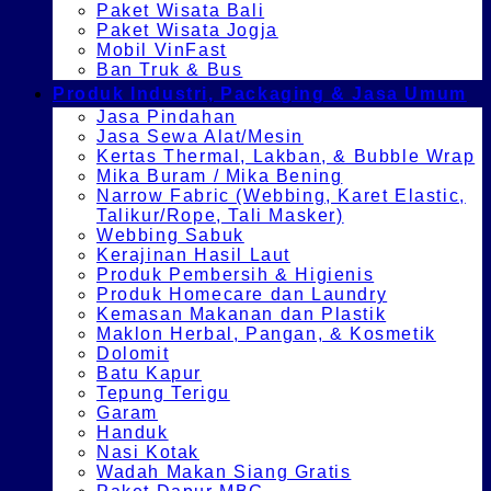
Paket Wisata Bali
Paket Wisata Jogja
Mobil VinFast
Ban Truk & Bus
Produk Industri, Packaging & Jasa Umum
Jasa Pindahan
Jasa Sewa Alat/Mesin
Kertas Thermal, Lakban, & Bubble Wrap
Mika Buram / Mika Bening
Narrow Fabric (Webbing, Karet Elastic,
Talikur/Rope, Tali Masker)
Webbing Sabuk
Kerajinan Hasil Laut
Produk Pembersih & Higienis
Produk Homecare dan Laundry
Kemasan Makanan dan Plastik
Maklon Herbal, Pangan, & Kosmetik
Dolomit
Batu Kapur
Tepung Terigu
Garam
Handuk
Nasi Kotak
Wadah Makan Siang Gratis