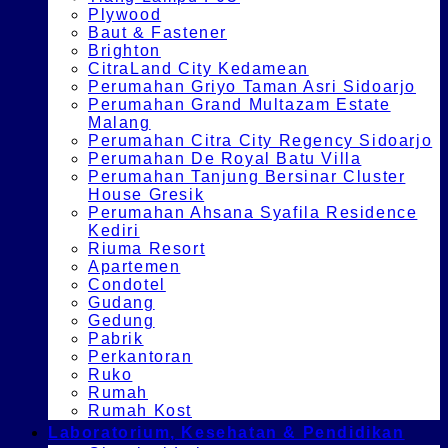
Plywood
Baut & Fastener
Brighton
CitraLand City Kedamean
Perumahan Griyo Taman Asri Sidoarjo
Perumahan Grand Multazam Estate
Malang
Perumahan Citra City Regency Sidoarjo
Perumahan De Royal Batu Villa
Perumahan Tanjung Bersinar Cluster
House Gresik
Perumahan Ahsana Syafila Residence
Kediri
Riuma Resort
Apartemen
Condotel
Gudang
Gedung
Pabrik
Perkantoran
Ruko
Rumah
Rumah Kost
Laboratorium, Kesehatan & Pendidikan