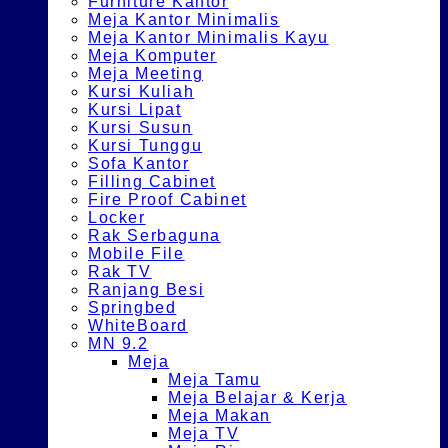
Furniture Kantor
Meja Kantor Minimalis
Meja Kantor Minimalis Kayu
Meja Komputer
Meja Meeting
Kursi Kuliah
Kursi Lipat
Kursi Susun
Kursi Tunggu
Sofa Kantor
Filling Cabinet
Fire Proof Cabinet
Locker
Rak Serbaguna
Mobile File
Rak TV
Ranjang Besi
Springbed
WhiteBoard
MN 9.2
Meja
Meja Tamu
Meja Belajar & Kerja
Meja Makan
Meja TV