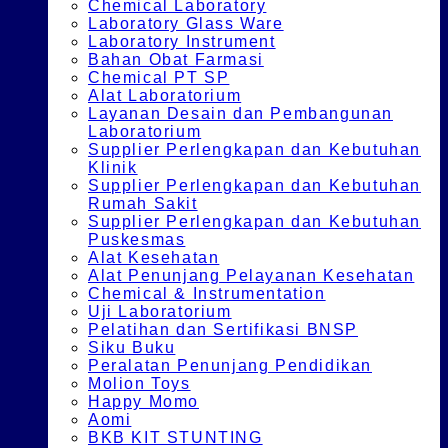
Chemical Laboratory
Laboratory Glass Ware
Laboratory Instrument
Bahan Obat Farmasi
Chemical PT SP
Alat Laboratorium
Layanan Desain dan Pembangunan
Laboratorium
Supplier Perlengkapan dan Kebutuhan
Klinik
Supplier Perlengkapan dan Kebutuhan
Rumah Sakit
Supplier Perlengkapan dan Kebutuhan
Puskesmas
Alat Kesehatan
Alat Penunjang Pelayanan Kesehatan
Chemical & Instrumentation
Uji Laboratorium
Pelatihan dan Sertifikasi BNSP
Siku Buku
Peralatan Penunjang Pendidikan
Molion Toys
Happy Momo
Aomi
BKB KIT STUNTING