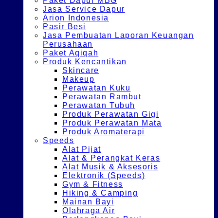
Paket Dapur MBG
Jasa Service Dapur
Arion Indonesia
Pasir Besi
Jasa Pembuatan Laporan Keuangan
Perusahaan
Paket Aqiqah
Produk Kencantikan
Skincare
Makeup
Perawatan Kuku
Perawatan Rambut
Perawatan Tubuh
Produk Perawatan Gigi
Produk Perawatan Mata
Produk Aromaterapi
Speeds
Alat Pijat
Alat & Perangkat Keras
Alat Musik & Aksesoris
Elektronik (Speeds)
Gym & Fitness
Hiking & Camping
Mainan Bayi
Olahraga Air