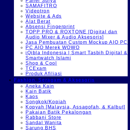
Panel Surya
SAMAFITRO
Videotron
Website & Ads
Alat Berat
Absensi Fingerprint
TOPP PRO & ROXTONE [Digital dan
Audio Mixer & Audio Aksesoris]
Jasa Pembuatan Custom Mockup AIO PC
PC AIO Merek WOWO
iQibla Indonesia | Smart Tasbih Digital &
Smartwatch Islami
Shop & Cool
TCExam
Produk Afiliasi
Fashion, Seragam & Aksesoris
Aneka Kain
Kain Batik
Kaos
Songkok/Kopiah
Kopyah [Malaysia, Assagofah, & Kalbut]
Pakaian Batik Pekalongan
Rabbani Store
Sandal Wanita
Sarung BHS