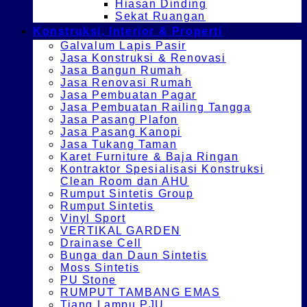
Hiasan Dinding
Sekat Ruangan
Konstruksi, Interior & Properti
Galvalum Lapis Pasir
Jasa Konstruksi & Renovasi
Jasa Bangun Rumah
Jasa Renovasi Rumah
Jasa Pembuatan Pagar
Jasa Pembuatan Railing Tangga
Jasa Pasang Plafon
Jasa Pasang Kanopi
Jasa Tukang Taman
Karet Furniture & Baja Ringan
Kontraktor Spesialisasi Konstruksi
Clean Room dan AHU
Rumput Sintetis Group
Rumput Sintetis
Vinyl Sport
VERTIKAL GARDEN
Drainase Cell
Bunga dan Daun Sintetis
Moss Sintetis
PU Stone
RUMPUT TAMBANG EMAS
Tiang Lampu PJU