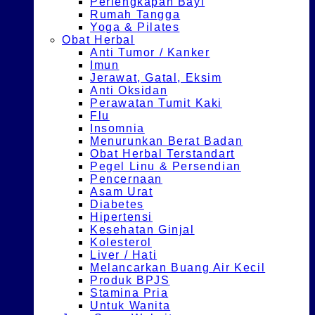
Perlengkapan Bayi
Rumah Tangga
Yoga & Pilates
Obat Herbal
Anti Tumor / Kanker
Imun
Jerawat, Gatal, Eksim
Anti Oksidan
Perawatan Tumit Kaki
Flu
Insomnia
Menurunkan Berat Badan
Obat Herbal Terstandart
Pegel Linu & Persendian
Pencernaan
Asam Urat
Diabetes
Hipertensi
Kesehatan Ginjal
Kolesterol
Liver / Hati
Melancarkan Buang Air Kecil
Produk BPJS
Stamina Pria
Untuk Wanita