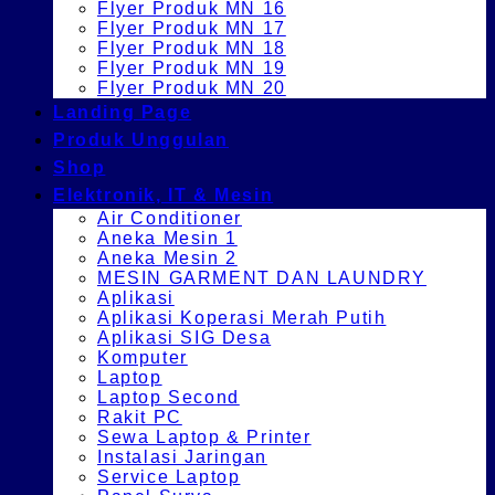
Flyer Produk MN 16
Flyer Produk MN 17
Flyer Produk MN 18
Flyer Produk MN 19
Flyer Produk MN 20
Landing Page
Produk Unggulan
Shop
Elektronik, IT & Mesin
Air Conditioner
Aneka Mesin 1
Aneka Mesin 2
MESIN GARMENT DAN LAUNDRY
Aplikasi
Aplikasi Koperasi Merah Putih
Aplikasi SIG Desa
Komputer
Laptop
Laptop Second
Rakit PC
Sewa Laptop & Printer
Instalasi Jaringan
Service Laptop