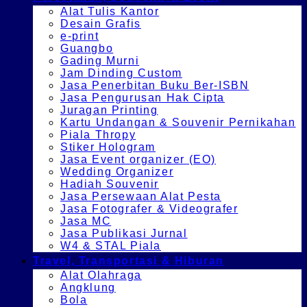
Alat Tulis Kantor
Desain Grafis
e-print
Guangbo
Gading Murni
Jam Dinding Custom
Jasa Penerbitan Buku Ber-ISBN
Jasa Pengurusan Hak Cipta
Juragan Printing
Kartu Undangan & Souvenir Pernikahan
Piala Thropy
Stiker Hologram
Jasa Event organizer (EO)
Wedding Organizer
Hadiah Souvenir
Jasa Persewaan Alat Pesta
Jasa Fotografer & Videografer
Jasa MC
Jasa Publikasi Jurnal
W4 & STAL Piala
Travel, Transportasi & Hiburan
Alat Olahraga
Angklung
Bola