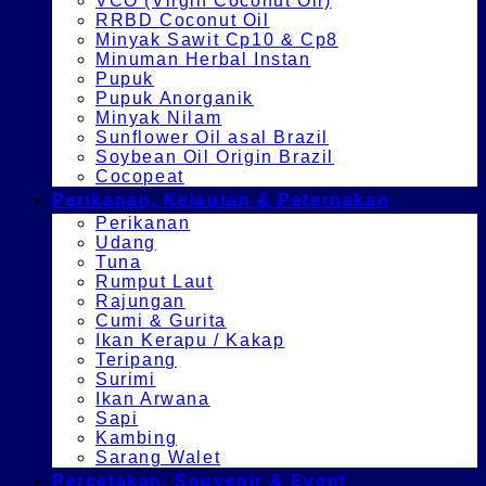
VCO (Virgin Coconut Oil)
RRBD Coconut Oil
Minyak Sawit Cp10 & Cp8
Minuman Herbal Instan
Pupuk
Pupuk Anorganik
Minyak Nilam
Sunflower Oil asal Brazil
Soybean Oil Origin Brazil
Cocopeat
Perikanan, Kelautan & Peternakan
Perikanan
Udang
Tuna
Rumput Laut
Rajungan
Cumi & Gurita
Ikan Kerapu / Kakap
Teripang
Surimi
Ikan Arwana
Sapi
Kambing
Sarang Walet
Percetakan, Souvenir & Event