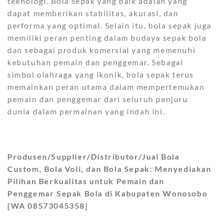
teknologi. Bola sepak yang baik adalah yang
dapat memberikan stabilitas, akurasi, dan
performa yang optimal. Selain itu, bola sepak juga
memiliki peran penting dalam budaya sepak bola
dan sebagai produk komersial yang memenuhi
kebutuhan pemain dan penggemar. Sebagai
simbol olahraga yang ikonik, bola sepak terus
memainkan peran utama dalam mempertemukan
pemain dan penggemar dari seluruh penjuru
dunia dalam permainan yang indah ini.
Produsen/Supplier/Distributor/Jual Bola
Custom, Bola Voli, dan Bola Sepak: Menyediakan
Pilihan Berkualitas untuk Pemain dan
Penggemar Sepak Bola di Kabupaten Wonosobo
[WA 08573045358]