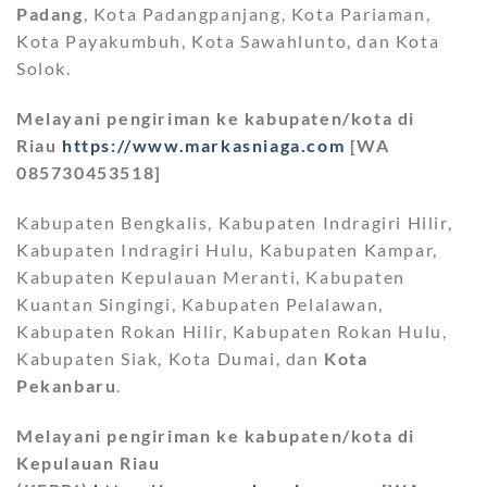
Padang
, Kota Padangpanjang, Kota Pariaman,
Kota Payakumbuh, Kota Sawahlunto, dan Kota
Solok.
Melayani pengiriman ke kabupaten/kota di
Riau
https://www.markasniaga.com
[WA
085730453518]
Kabupaten Bengkalis, Kabupaten Indragiri Hilir,
Kabupaten Indragiri Hulu, Kabupaten Kampar,
Kabupaten Kepulauan Meranti, Kabupaten
Kuantan Singingi, Kabupaten Pelalawan,
Kabupaten Rokan Hilir, Kabupaten Rokan Hulu,
Kabupaten Siak, Kota Dumai, dan
Kota
Pekanbaru
.
Melayani pengiriman ke kabupaten/kota di
Kepulauan Riau