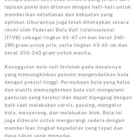
lapisan panel dan ditenun dengan hati-hati untuk
memberikan ketahanan dan kekuatan yang
optimal. Ukurannya juga telah ditetapkan secara
resmi oleh Federasi Bola Voli Internasional
(FIVB) sebagai lingkar 65-67 cm dan berat 260-
280 gram untuk pria, serta lingkar 63-65 cm dan
berat 250-260 gram untuk wanita.
Keunggulan bola voli terletak pada desainnya
yang memungkinkan pemain mengendalikan bola
dengan presisi tinggi. Permukaan bola yang halus
dan elastis memungkinkan bola voli mengalami
pantulan yang teratur dan dapat dipegang dengan
baik saat melakukan servis, passing, mengatur
bola, menyerang, dan melakukan blok. Bola ini
juga didesain untuk mengurangi cedera dengan
memberikan tingkat kepadatan yang tepat dan
daya tahan yang memadai.