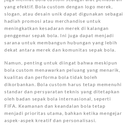
yang efektif. Bola custom dengan logo merek,
slogan, atau desain unik dapat digunakan sebagai
hadiah promosi atau merchandise untuk
meningkatkan kesadaran merek di kalangan
penggemar sepak bola. Ini juga dapat menjadi
sarana untuk membangun hubungan yang lebih
dekat antara merek dan komunitas sepak bola.
Namun, penting untuk diingat bahwa meskipun
bola custom menawarkan peluang yang menarik,
kualitas dan performa bola tidak boleh
dikorbankan. Bola custom harus tetap memenuhi
standar dan persyaratan teknis yang ditetapkan
oleh badan sepak bola internasional, seperti
FIFA. Keamanan dan keandalan bola tetap
menjadi prioritas utama, bahkan ketika mengejar
aspek-aspek kreatif dan personalisasi.