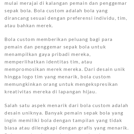
mulai merajai di kalangan pemain dan penggemar
sepak bola. Bola custom adalah bola yang
dirancang sesuai dengan preferensi individu, tim,
atau bahkan merek.
Bola custom memberikan peluang bagi para
pemain dan penggemar sepak bola untuk
menampilkan gaya pribadi mereka,
memperlihatkan identitas tim, atau
mempromosikan merek mereka. Dari desain unik
hingga logo tim yang menarik, bola custom
memungkinkan orang untuk mengekspresikan
kreativitas mereka di lapangan hijau.
Salah satu aspek menarik dari bola custom adalah
desain uniknya. Banyak pemain sepak bola yang
ingin memiliki bola dengan tampilan yang tidak
biasa atau dilengkapi dengan grafis yang menarik.