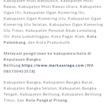
Kabupaten Musi Banyuasin, Kabupaten Musi
Rawas, Kabupaten Musi Rawas Utara, Kabupaten
Ogan Ilir, Kabupaten Ogan Komering Ilir,
Kabupaten Ogan Komering Ulu, Kabupaten Ogan
Komering Ulu Selatan, Kabupaten Ogan Komering
Ulu Timur, Kabupaten Penukal Abab Lematang
Ilir, Kota Lubuklinggau, Kota Pagar Alam,
Kota
Palembang
, dan Kota Prabumulih
Melayani pengiriman ke kabupaten/kota di
Kepulauan Bangka
Belitung
https://www.markasniaga.com
[WA
085730453518]
Kabupaten Bangka, Kabupaten Bangka Barat,
Kabupaten Bangka Selatan, Kabupaten Bangka
Tengah, Kabupaten Belitung, Kabupaten Belitung
Timur, dan
Kota Pangkal Pinang.