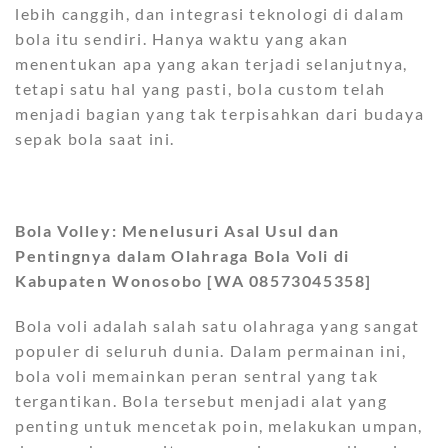
lebih canggih, dan integrasi teknologi di dalam
bola itu sendiri. Hanya waktu yang akan
menentukan apa yang akan terjadi selanjutnya,
tetapi satu hal yang pasti, bola custom telah
menjadi bagian yang tak terpisahkan dari budaya
sepak bola saat ini.
Bola Volley: Menelusuri Asal Usul dan
Pentingnya dalam Olahraga Bola Voli di
Kabupaten Wonosobo [WA 08573045358]
Bola voli adalah salah satu olahraga yang sangat
populer di seluruh dunia. Dalam permainan ini,
bola voli memainkan peran sentral yang tak
tergantikan. Bola tersebut menjadi alat yang
penting untuk mencetak poin, melakukan umpan,