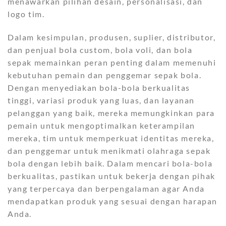
menawarkan pilihan desain, personalisasi, dan
logo tim.
Dalam kesimpulan, produsen, suplier, distributor,
dan penjual bola custom, bola voli, dan bola
sepak memainkan peran penting dalam memenuhi
kebutuhan pemain dan penggemar sepak bola.
Dengan menyediakan bola-bola berkualitas
tinggi, variasi produk yang luas, dan layanan
pelanggan yang baik, mereka memungkinkan para
pemain untuk mengoptimalkan keterampilan
mereka, tim untuk memperkuat identitas mereka,
dan penggemar untuk menikmati olahraga sepak
bola dengan lebih baik. Dalam mencari bola-bola
berkualitas, pastikan untuk bekerja dengan pihak
yang terpercaya dan berpengalaman agar Anda
mendapatkan produk yang sesuai dengan harapan
Anda.