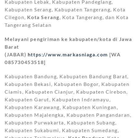
Kabupaten Lebak, Kabupaten Pandeglang,
Kabupaten Serang, Kabupaten Tangerang, Kota
Cilegon,
Kota Serang
, Kota Tangerang, dan Kota
Tangerang Selatan
Melayani pengiriman ke kabupaten/kota di Jawa
Barat
(JABAR)
https://www.markasniaga.com
[WA
085730453518]
Kabupaten Bandung, Kabupaten Bandung Barat,
Kabupaten Bekasi, Kabupaten Bogor, Kabupaten
Ciamis, Kabupaten Cianjur, Kabupaten Cirebon,
Kabupaten Garut, Kabupaten Indramayu,
Kabupaten Karawang, Kabupaten Kuningan,
Kabupaten Majalengka, Kabupaten Pangandaran,
Kabupaten Purwakarta, Kabupaten Subang,
Kabupaten Sukabumi, Kabupaten Sumedang,
Kabupaten Tasikmalaya,
Kota Bandung
, Kota