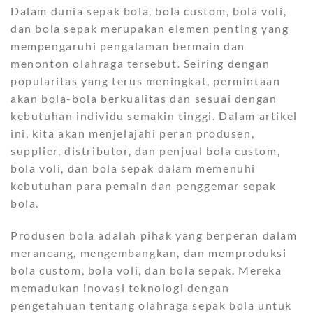
Dalam dunia sepak bola, bola custom, bola voli,
dan bola sepak merupakan elemen penting yang
mempengaruhi pengalaman bermain dan
menonton olahraga tersebut. Seiring dengan
popularitas yang terus meningkat, permintaan
akan bola-bola berkualitas dan sesuai dengan
kebutuhan individu semakin tinggi. Dalam artikel
ini, kita akan menjelajahi peran produsen,
supplier, distributor, dan penjual bola custom,
bola voli, dan bola sepak dalam memenuhi
kebutuhan para pemain dan penggemar sepak
bola.
Produsen bola adalah pihak yang berperan dalam
merancang, mengembangkan, dan memproduksi
bola custom, bola voli, dan bola sepak. Mereka
memadukan inovasi teknologi dengan
pengetahuan tentang olahraga sepak bola untuk