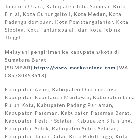
Tapanuli Utara, Kabupaten Toba Samosir, Kota
Binjai, Kota Gunungsitoli,
Kota Medan
, Kota
Padangsidempuan, Kota Pematangsiantar, Kota
Sibolga, Kota Tanjungbalai , dan Kota Tebing
Tinggi.
Melayani pengiriman ke kabupaten/kota di
Sumatera Barat
(SUMBAR)
https://www.markasniaga.com
[WA
085730453518]
Kabupaten Agam, Kabupaten Dharmasraya,
Kabupaten Kepulauan Mentawai, Kabupaten Lima
Puluh Kota, Kabupaten Padang Pariaman,
Kabupaten Pasaman, Kabupaten Pasaman Barat,
Kabupaten Pesisir Selatan, Kabupaten Sijunjung,
Kabupaten Solok, Kabupaten Solok Selatan,
Kabupaten Tanah Datar, Kota Bukittinggi,
Kota