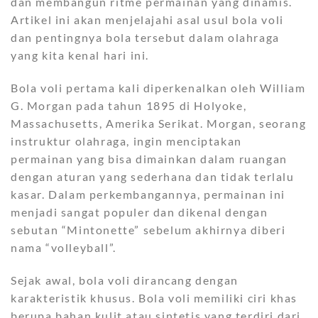
dan membangun ritme permainan yang dinamis.
Artikel ini akan menjelajahi asal usul bola voli
dan pentingnya bola tersebut dalam olahraga
yang kita kenal hari ini.
Bola voli pertama kali diperkenalkan oleh William
G. Morgan pada tahun 1895 di Holyoke,
Massachusetts, Amerika Serikat. Morgan, seorang
instruktur olahraga, ingin menciptakan
permainan yang bisa dimainkan dalam ruangan
dengan aturan yang sederhana dan tidak terlalu
kasar. Dalam perkembangannya, permainan ini
menjadi sangat populer dan dikenal dengan
sebutan “Mintonette” sebelum akhirnya diberi
nama “volleyball”.
Sejak awal, bola voli dirancang dengan
karakteristik khusus. Bola voli memiliki ciri khas
berupa bahan kulit atau sintetis yang terdiri dari