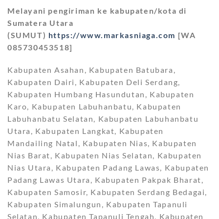
Melayani pengiriman ke kabupaten/kota di
Sumatera Utara
(SUMUT)
https://www.markasniaga.com
[WA
085730453518]
Kabupaten Asahan, Kabupaten Batubara,
Kabupaten Dairi, Kabupaten Deli Serdang,
Kabupaten Humbang Hasundutan, Kabupaten
Karo, Kabupaten Labuhanbatu, Kabupaten
Labuhanbatu Selatan, Kabupaten Labuhanbatu
Utara, Kabupaten Langkat, Kabupaten
Mandailing Natal, Kabupaten Nias, Kabupaten
Nias Barat, Kabupaten Nias Selatan, Kabupaten
Nias Utara, Kabupaten Padang Lawas, Kabupaten
Padang Lawas Utara, Kabupaten Pakpak Bharat,
Kabupaten Samosir, Kabupaten Serdang Bedagai,
Kabupaten Simalungun, Kabupaten Tapanuli
Selatan, Kabupaten Tapanuli Tengah, Kabupaten