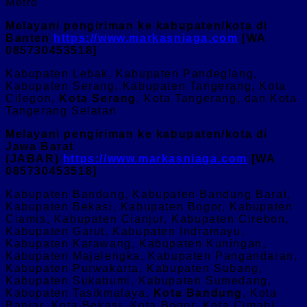
Metro
Melayani pengiriman ke kabupaten/kota di
Banten
https://www.markasniaga.com
[WA
085730453518]
Kabupaten Lebak, Kabupaten Pandeglang,
Kabupaten Serang, Kabupaten Tangerang, Kota
Cilegon,
Kota Serang
, Kota Tangerang, dan Kota
Tangerang Selatan
Melayani pengiriman ke kabupaten/kota di
Jawa Barat
(JABAR)
https://www.markasniaga.com
[WA
085730453518]
Kabupaten Bandung, Kabupaten Bandung Barat,
Kabupaten Bekasi, Kabupaten Bogor, Kabupaten
Ciamis, Kabupaten Cianjur, Kabupaten Cirebon,
Kabupaten Garut, Kabupaten Indramayu,
Kabupaten Karawang, Kabupaten Kuningan,
Kabupaten Majalengka, Kabupaten Pangandaran,
Kabupaten Purwakarta, Kabupaten Subang,
Kabupaten Sukabumi, Kabupaten Sumedang,
Kabupaten Tasikmalaya,
Kota Bandung
, Kota
Banjar, Kota Bekasi, Kota Bogor, Kota Cimahi,