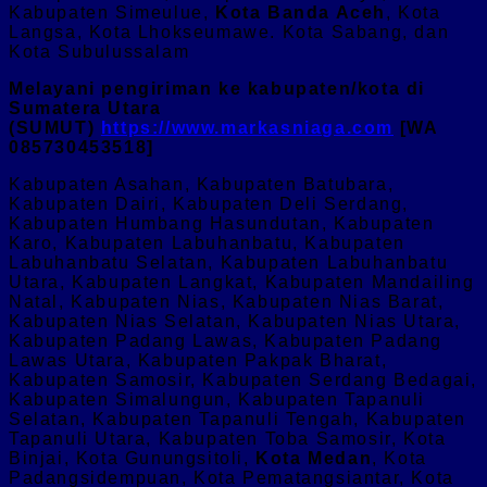
Kabupaten Simeulue,
Kota Banda Aceh
, Kota
Langsa, Kota Lhokseumawe. Kota Sabang, dan
Kota Subulussalam
Melayani pengiriman ke kabupaten/kota di
Sumatera Utara
(SUMUT)
https://www.markasniaga.com
[WA
085730453518]
Kabupaten Asahan, Kabupaten Batubara,
Kabupaten Dairi, Kabupaten Deli Serdang,
Kabupaten Humbang Hasundutan, Kabupaten
Karo, Kabupaten Labuhanbatu, Kabupaten
Labuhanbatu Selatan, Kabupaten Labuhanbatu
Utara, Kabupaten Langkat, Kabupaten Mandailing
Natal, Kabupaten Nias, Kabupaten Nias Barat,
Kabupaten Nias Selatan, Kabupaten Nias Utara,
Kabupaten Padang Lawas, Kabupaten Padang
Lawas Utara, Kabupaten Pakpak Bharat,
Kabupaten Samosir, Kabupaten Serdang Bedagai,
Kabupaten Simalungun, Kabupaten Tapanuli
Selatan, Kabupaten Tapanuli Tengah, Kabupaten
Tapanuli Utara, Kabupaten Toba Samosir, Kota
Binjai, Kota Gunungsitoli,
Kota Medan
, Kota
Padangsidempuan, Kota Pematangsiantar, Kota