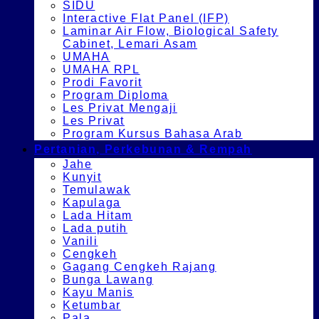
SIDU
Interactive Flat Panel (IFP)
Laminar Air Flow, Biological Safety
Cabinet, Lemari Asam
UMAHA
UMAHA RPL
Prodi Favorit
Program Diploma
Les Privat Mengaji
Les Privat
Program Kursus Bahasa Arab
Pertanian, Perkebunan & Rempah
Jahe
Kunyit
Temulawak
Kapulaga
Lada Hitam
Lada putih
Vanili
Cengkeh
Gagang Cengkeh Rajang
Bunga Lawang
Kayu Manis
Ketumbar
Pala