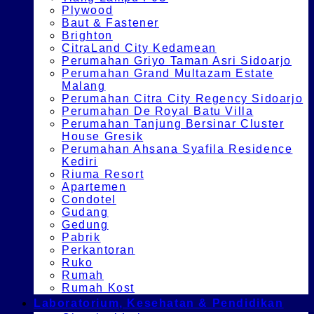
Plywood
Baut & Fastener
Brighton
CitraLand City Kedamean
Perumahan Griyo Taman Asri Sidoarjo
Perumahan Grand Multazam Estate
Malang
Perumahan Citra City Regency Sidoarjo
Perumahan De Royal Batu Villa
Perumahan Tanjung Bersinar Cluster
House Gresik
Perumahan Ahsana Syafila Residence
Kediri
Riuma Resort
Apartemen
Condotel
Gudang
Gedung
Pabrik
Perkantoran
Ruko
Rumah
Rumah Kost
Laboratorium, Kesehatan & Pendidikan