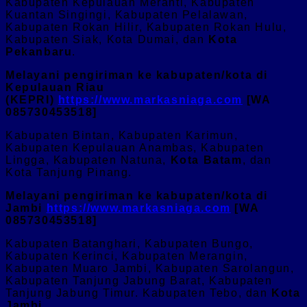
Kabupaten Kepulauan Meranti, Kabupaten
Kuantan Singingi, Kabupaten Pelalawan,
Kabupaten Rokan Hilir, Kabupaten Rokan Hulu,
Kabupaten Siak, Kota Dumai, dan
Kota
Pekanbaru
.
Melayani pengiriman ke kabupaten/kota di
Kepulauan Riau
(KEPRI)
https://www.markasniaga.com
[WA
085730453518]
Kabupaten Bintan, Kabupaten Karimun,
Kabupaten Kepulauan Anambas, Kabupaten
Lingga, Kabupaten Natuna,
Kota Batam
, dan
Kota Tanjung Pinang.
Melayani pengiriman ke kabupaten/kota di
Jambi
https://www.markasniaga.com
[WA
085730453518]
Kabupaten Batanghari, Kabupaten Bungo,
Kabupaten Kerinci, Kabupaten Merangin,
Kabupaten Muaro Jambi, Kabupaten Sarolangun,
Kabupaten Tanjung Jabung Barat, Kabupaten
Tanjung Jabung Timur. Kabupaten Tebo, dan
Kota
Jambi
.