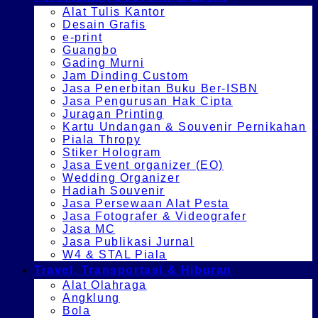
Alat Tulis Kantor
Desain Grafis
e-print
Guangbo
Gading Murni
Jam Dinding Custom
Jasa Penerbitan Buku Ber-ISBN
Jasa Pengurusan Hak Cipta
Juragan Printing
Kartu Undangan & Souvenir Pernikahan
Piala Thropy
Stiker Hologram
Jasa Event organizer (EO)
Wedding Organizer
Hadiah Souvenir
Jasa Persewaan Alat Pesta
Jasa Fotografer & Videografer
Jasa MC
Jasa Publikasi Jurnal
W4 & STAL Piala
Travel, Transportasi & Hiburan
Alat Olahraga
Angklung
Bola