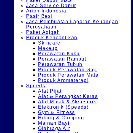
Paket Dapur MBG
Jasa Service Dapur
Arion Indonesia
Pasir Besi
Jasa Pembuatan Laporan Keuangan
Perusahaan
Paket Aqiqah
Produk Kencantikan
Skincare
Makeup
Perawatan Kuku
Perawatan Rambut
Perawatan Tubuh
Produk Perawatan Gigi
Produk Perawatan Mata
Produk Aromaterapi
Speeds
Alat Pijat
Alat & Perangkat Keras
Alat Musik & Aksesoris
Elektronik (Speeds)
Gym & Fitness
Hiking & Camping
Mainan Bayi
Olahraga Air