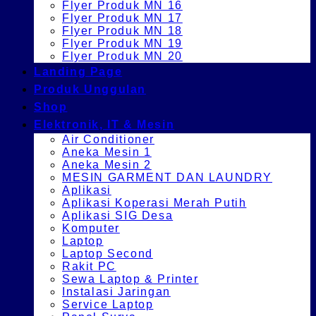
Flyer Produk MN 16
Flyer Produk MN 17
Flyer Produk MN 18
Flyer Produk MN 19
Flyer Produk MN 20
Landing Page
Produk Unggulan
Shop
Elektronik, IT & Mesin
Air Conditioner
Aneka Mesin 1
Aneka Mesin 2
MESIN GARMENT DAN LAUNDRY
Aplikasi
Aplikasi Koperasi Merah Putih
Aplikasi SIG Desa
Komputer
Laptop
Laptop Second
Rakit PC
Sewa Laptop & Printer
Instalasi Jaringan
Service Laptop