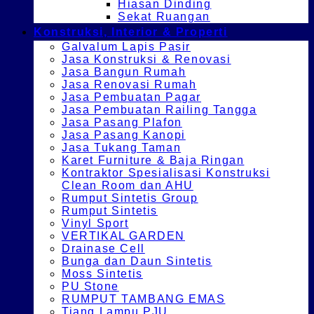
Hiasan Dinding
Sekat Ruangan
Konstruksi, Interior & Properti
Galvalum Lapis Pasir
Jasa Konstruksi & Renovasi
Jasa Bangun Rumah
Jasa Renovasi Rumah
Jasa Pembuatan Pagar
Jasa Pembuatan Railing Tangga
Jasa Pasang Plafon
Jasa Pasang Kanopi
Jasa Tukang Taman
Karet Furniture & Baja Ringan
Kontraktor Spesialisasi Konstruksi
Clean Room dan AHU
Rumput Sintetis Group
Rumput Sintetis
Vinyl Sport
VERTIKAL GARDEN
Drainase Cell
Bunga dan Daun Sintetis
Moss Sintetis
PU Stone
RUMPUT TAMBANG EMAS
Tiang Lampu PJU