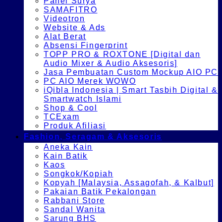
Panel Surya
SAMAFITRO
Videotron
Website & Ads
Alat Berat
Absensi Fingerprint
TOPP PRO & ROXTONE [Digital dan
Audio Mixer & Audio Aksesoris]
Jasa Pembuatan Custom Mockup AIO PC
PC AIO Merek WOWO
iQibla Indonesia | Smart Tasbih Digital &
Smartwatch Islami
Shop & Cool
TCExam
Produk Afiliasi
Fashion, Seragam & Aksesoris
Aneka Kain
Kain Batik
Kaos
Songkok/Kopiah
Kopyah [Malaysia, Assagofah, & Kalbut]
Pakaian Batik Pekalongan
Rabbani Store
Sandal Wanita
Sarung BHS