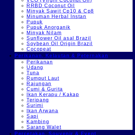
VCO (Virgin Coconut Oil)
RRBD Coconut Oil
Minyak Sawit Cp10 & Cp8
Minuman Herbal Instan
Pupuk
Pupuk Anorganik
Minyak Nilam
Sunflower Oil asal Brazil
Soybean Oil Origin Brazil
Cocopeat
Perikanan, Kelautan & Peternakan
Perikanan
Udang
Tuna
Rumput Laut
Rajungan
Cumi & Gurita
Ikan Kerapu / Kakap
Teripang
Surimi
Ikan Arwana
Sapi
Kambing
Sarang Walet
Percetakan, Souvenir & Event