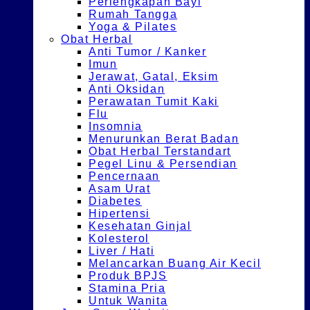
Perlengkapan Bayi
Rumah Tangga
Yoga & Pilates
Obat Herbal
Anti Tumor / Kanker
Imun
Jerawat, Gatal, Eksim
Anti Oksidan
Perawatan Tumit Kaki
Flu
Insomnia
Menurunkan Berat Badan
Obat Herbal Terstandart
Pegel Linu & Persendian
Pencernaan
Asam Urat
Diabetes
Hipertensi
Kesehatan Ginjal
Kolesterol
Liver / Hati
Melancarkan Buang Air Kecil
Produk BPJS
Stamina Pria
Untuk Wanita