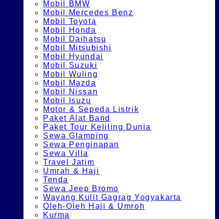
Mobil BMW
Mobil Mercedes Benz
Mobil Toyota
Mobil Honda
Mobil Daihatsu
Mobil Mitsubishi
Mobil Hyundai
Mobil Suzuki
Mobil Wuling
Mobil Mazda
Mobil Nissan
Mobil Isuzu
Motor & Sepeda Listrik
Paket Alat Band
Paket Tour Keliling Dunia
Sewa Glamping
Sewa Penginapan
Sewa Villa
Travel Jatim
Umrah & Haji
Tenda
Sewa Jeep Bromo
Wayang Kulit Gagrag Yogyakarta
Oleh-Oleh Haji & Umroh
Kurma