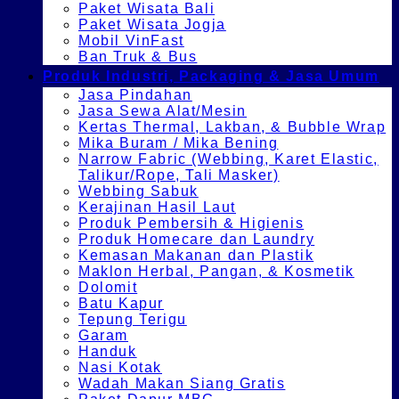
Paket Wisata Bali
Paket Wisata Jogja
Mobil VinFast
Ban Truk & Bus
Produk Industri, Packaging & Jasa Umum
Jasa Pindahan
Jasa Sewa Alat/Mesin
Kertas Thermal, Lakban, & Bubble Wrap
Mika Buram / Mika Bening
Narrow Fabric (Webbing, Karet Elastic,
Talikur/Rope, Tali Masker)
Webbing Sabuk
Kerajinan Hasil Laut
Produk Pembersih & Higienis
Produk Homecare dan Laundry
Kemasan Makanan dan Plastik
Maklon Herbal, Pangan, & Kosmetik
Dolomit
Batu Kapur
Tepung Terigu
Garam
Handuk
Nasi Kotak
Wadah Makan Siang Gratis