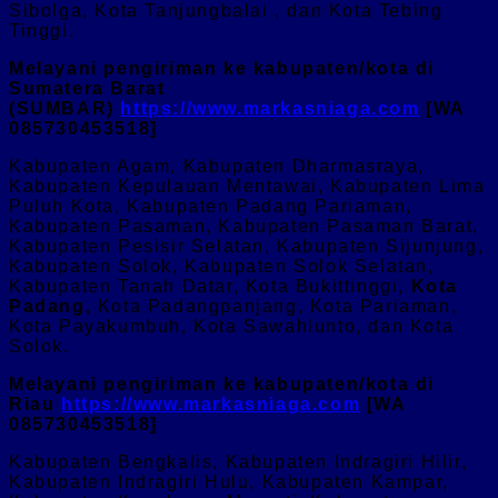
Sibolga, Kota Tanjungbalai , dan Kota Tebing
Tinggi.
Melayani pengiriman ke kabupaten/kota di
Sumatera Barat
(SUMBAR)
https://www.markasniaga.com
[WA
085730453518]
Kabupaten Agam, Kabupaten Dharmasraya,
Kabupaten Kepulauan Mentawai, Kabupaten Lima
Puluh Kota, Kabupaten Padang Pariaman,
Kabupaten Pasaman, Kabupaten Pasaman Barat,
Kabupaten Pesisir Selatan, Kabupaten Sijunjung,
Kabupaten Solok, Kabupaten Solok Selatan,
Kabupaten Tanah Datar, Kota Bukittinggi,
Kota
Padang
, Kota Padangpanjang, Kota Pariaman,
Kota Payakumbuh, Kota Sawahlunto, dan Kota
Solok.
Melayani pengiriman ke kabupaten/kota di
Riau
https://www.markasniaga.com
[WA
085730453518]
Kabupaten Bengkalis, Kabupaten Indragiri Hilir,
Kabupaten Indragiri Hulu, Kabupaten Kampar,